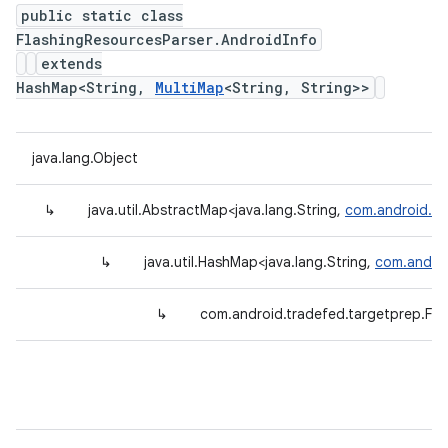
public static class
FlashingResourcesParser.AndroidInfo
extends
HashMap<String,
MultiMap
<String, String>>
java.lang.Object
↳
java.util.AbstractMap<java.lang.String,
com.android.tra
↳
java.util.HashMap<java.lang.String,
com.androi
↳
com.android.tradefed.targetprep.Fla