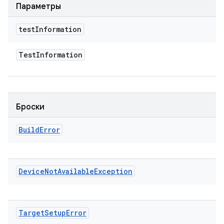
Параметры
test
Information
Test
Information
Броски
Build
Error
Device
Not
Available
Exception
Target
Setup
Error