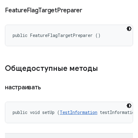
Feature
Flag
Target
Preparer
public FeatureFlagTargetPreparer ()
Общедоступные методы
настраивать
public void setUp (
TestInformation
 testInformation