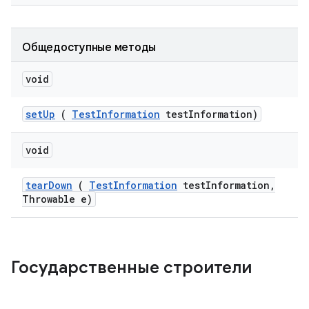
Общедоступные методы
void
set
Up
(
Test
Information
test
Information)
void
tear
Down
(
Test
Information
test
Information
,
Throwable e)
Государственные строители