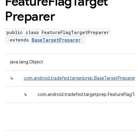
Feature
Flag
Target
Preparer
public class FeatureFlagTargetPreparer
extends
BaseTargetPreparer
java.lang.Object
↳
com.android.tradefed.targetprep.BaseTargetPreparer
↳
com.android.tradefed.targetprep.FeatureFlagTar