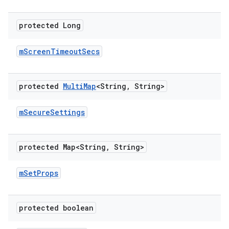
protected Long
m
Screen
Timeout
Secs
protected
Multi
Map
<String
,
String>
m
Secure
Settings
protected Map<String
,
String>
m
Set
Props
protected boolean