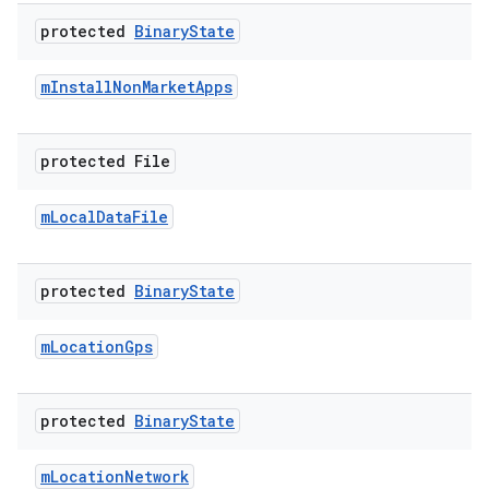
protected
Binary
State
m
Install
Non
Market
Apps
protected File
m
Local
Data
File
protected
Binary
State
m
Location
Gps
protected
Binary
State
m
Location
Network