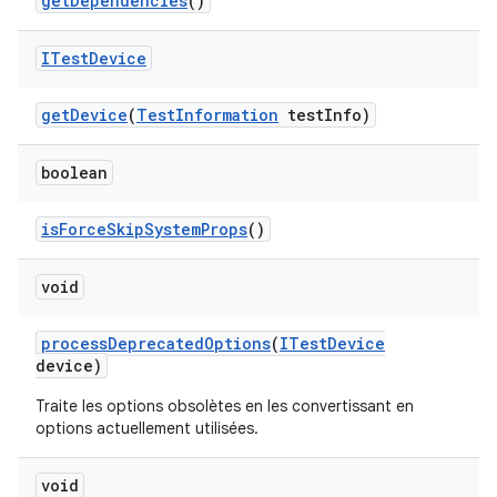
get
Dependencies
()
ITest
Device
get
Device
(
Test
Information
test
Info)
boolean
is
Force
Skip
System
Props
()
void
process
Deprecated
Options
(
ITest
Device
device)
Traite les options obsolètes en les convertissant en
options actuellement utilisées.
void