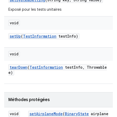
Exposé pour les tests unitaires
void
set
Up
(
Test
Information
test
Info)
void
tear
Down
(
Test
Information
test
Info
,
Throwable
e)
Méthodes protégées
void
set
Airplane
Mode
(
Binary
State
airplane