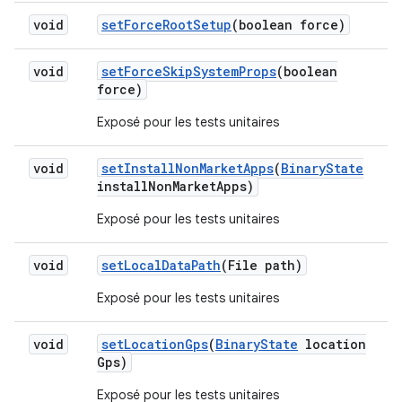
void
set
Force
Root
Setup
(boolean force)
void
set
Force
Skip
System
Props
(boolean
force)
Exposé pour les tests unitaires
void
set
Install
Non
Market
Apps
(
Binary
State
install
Non
Market
Apps)
Exposé pour les tests unitaires
void
set
Local
Data
Path
(File path)
Exposé pour les tests unitaires
void
set
Location
Gps
(
Binary
State
location
Gps)
Exposé pour les tests unitaires