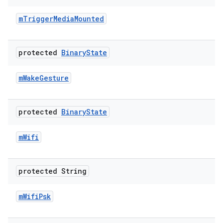
m
Trigger
Media
Mounted
protected
Binary
State
m
Wake
Gesture
protected
Binary
State
m
Wifi
protected String
m
Wifi
Psk