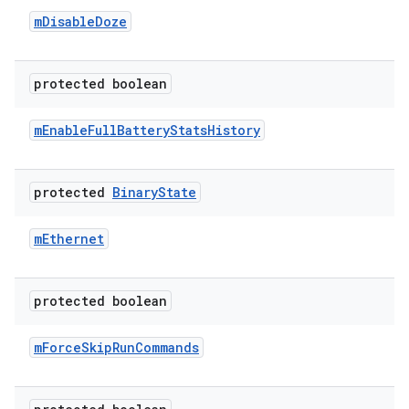
m
Disable
Doze
protected boolean
m
Enable
Full
Battery
Stats
History
protected
Binary
State
m
Ethernet
protected boolean
m
Force
Skip
Run
Commands