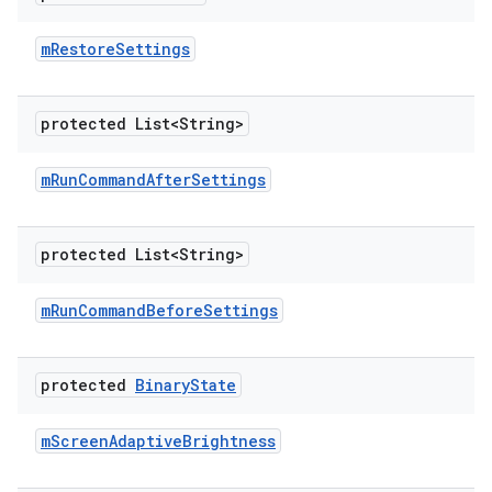
m
Restore
Settings
protected List<String>
m
Run
Command
After
Settings
protected List<String>
m
Run
Command
Before
Settings
protected
Binary
State
m
Screen
Adaptive
Brightness