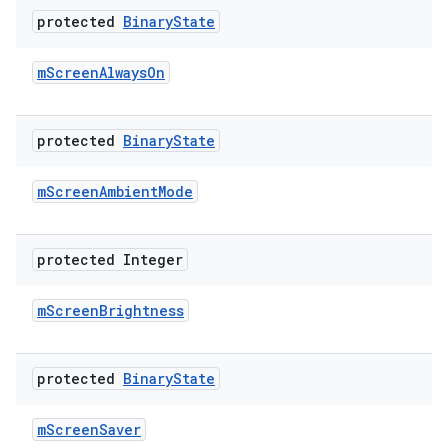
protected
Binary
State
m
Screen
Always
On
protected
Binary
State
m
Screen
Ambient
Mode
protected Integer
m
Screen
Brightness
protected
Binary
State
m
Screen
Saver