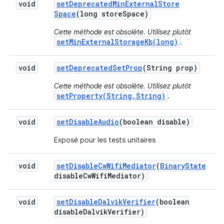
void
set
Deprecated
Min
External
Store
Space
(long store
Space)
Cette méthode est obsolète. Utilisez plutôt
setMinExternalStorageKb(long)
.
void
set
Deprecated
Set
Prop
(String prop)
Cette méthode est obsolète. Utilisez plutôt
setProperty(String,String)
.
void
set
Disable
Audio
(boolean disable)
Exposé pour les tests unitaires
void
set
Disable
Cw
Wifi
Mediator
(
Binary
State
disable
Cw
Wifi
Mediator)
void
set
Disable
Dalvik
Verifier
(boolean
disable
Dalvik
Verifier)