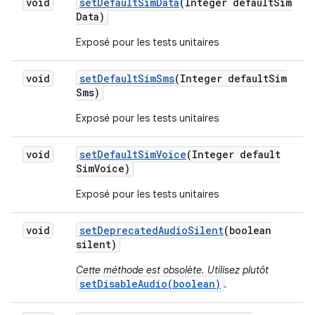
void
set
Default
Sim
Data
(Integer default
Sim
Data)
Exposé pour les tests unitaires
void
set
Default
Sim
Sms
(Integer default
Sim
Sms)
Exposé pour les tests unitaires
void
set
Default
Sim
Voice
(Integer default
Sim
Voice)
Exposé pour les tests unitaires
void
set
Deprecated
Audio
Silent
(boolean
silent)
Cette méthode est obsolète. Utilisez plutôt
setDisableAudio(boolean)
.