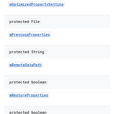
m
Optimized
Property
Setting
protected File
m
Previous
Properties
protected String
m
Remote
Data
Path
protected boolean
m
Restore
Properties
protected boolean