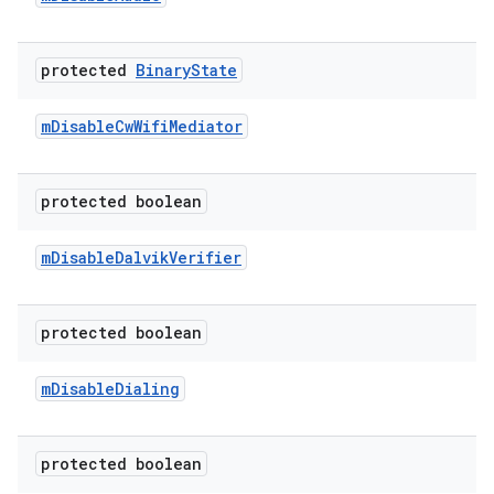
protected
Binary
State
m
Disable
Cw
Wifi
Mediator
protected boolean
m
Disable
Dalvik
Verifier
protected boolean
m
Disable
Dialing
protected boolean