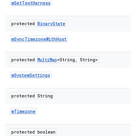
m
Set
Test
Harness
protected
Binary
State
m
Sync
Timezone
With
Host
protected
Multi
Map
<String
,
String>
m
System
Settings
protected String
m
Timezone
protected boolean