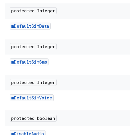
protected Integer
m
Default
Sim
Data
protected Integer
m
Default
Sim
Sms
protected Integer
m
Default
Sim
Voice
protected boolean
m
Disable
Audio