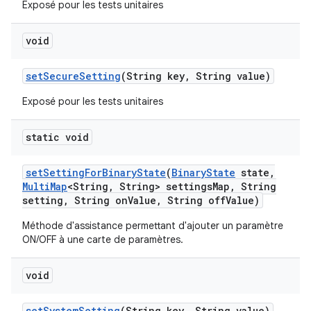
Exposé pour les tests unitaires
void
set
Secure
Setting
(String key
,
String value)
Exposé pour les tests unitaires
static void
set
Setting
For
Binary
State
(
Binary
State
state
,
Multi
Map
<String
,
String> settings
Map
,
String
setting
,
String on
Value
,
String off
Value)
Méthode d'assistance permettant d'ajouter un paramètre
ON/OFF à une carte de paramètres.
void
set
System
Setting
(String key
,
String value)