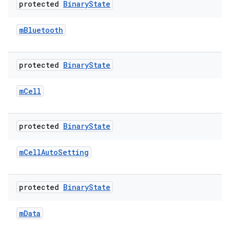
protected
Binary
State
m
Bluetooth
protected
Binary
State
m
Cell
protected
Binary
State
m
Cell
Auto
Setting
protected
Binary
State
m
Data