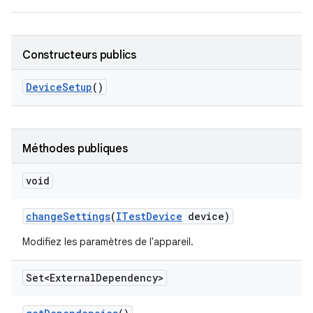
Constructeurs publics
Device
Setup
()
Méthodes publiques
void
change
Settings
(
ITest
Device
device)
Modifiez les paramètres de l'appareil.
Set<External
Dependency>