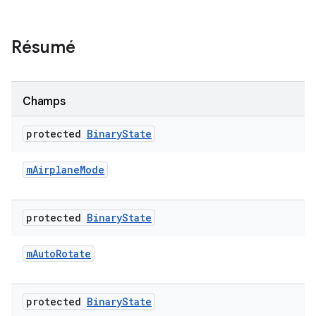
Résumé
Champs
protected
Binary
State
m
Airplane
Mode
protected
Binary
State
m
Auto
Rotate
protected
Binary
State