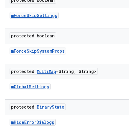
protected boolean
m
Force
Skip
Settings
protected boolean
m
Force
Skip
System
Props
protected
Multi
Map
<String
,
String>
m
Global
Settings
protected
Binary
State
m
Hide
Error
Dialogs