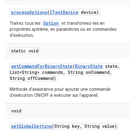
process
Options
(
ITest
Device
device)
Option
Traitez tous les
et transformez-les en
propriétés système, en paramètres ou en commandes
d'exécution.
static void
set
Command
For
Binary
State
(
Binary
State
state
,
List<String> commands
,
String on
Command
,
String off
Command)
Méthode d'assistance pour ajouter une commande
d'exécution ON/OFF à exécuter sur l'appareil.
void
set
Global
Setting
(String key
,
String value)