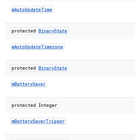
m
Auto
Update
Time
protected
Binary
State
m
Auto
Update
Timezone
protected
Binary
State
m
Battery
Saver
protected Integer
m
Battery
Saver
Trigger