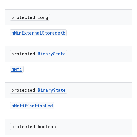
protected long
m
Min
External
Storage
Kb
protected
Binary
State
m
Nfc
protected
Binary
State
m
Notification
Led
protected boolean