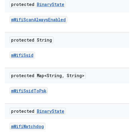
protected
Binary
State
m
Wifi
Scan
Always
Enabled
protected String
m
Wifi
Ssid
protected Map<String
,
String>
m
Wifi
Ssid
To
Psk
protected
Binary
State
m
Wifi
Watchdog