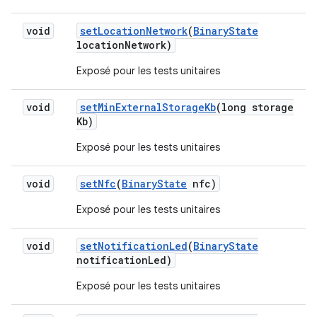
void
set
Location
Network
(
Binary
State
location
Network)
Exposé pour les tests unitaires
void
set
Min
External
Storage
Kb
(long storage
Kb)
Exposé pour les tests unitaires
void
set
Nfc
(
Binary
State
nfc)
Exposé pour les tests unitaires
void
set
Notification
Led
(
Binary
State
notification
Led)
Exposé pour les tests unitaires