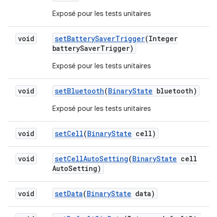
Exposé pour les tests unitaires
void
set
Battery
Saver
Trigger
(Integer
battery
Saver
Trigger)
Exposé pour les tests unitaires
void
set
Bluetooth
(
Binary
State
bluetooth)
Exposé pour les tests unitaires
void
set
Cell
(
Binary
State
cell)
void
set
Cell
Auto
Setting
(
Binary
State
cell
Auto
Setting)
void
set
Data
(
Binary
State
data)