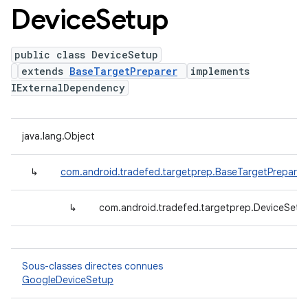
Device
Setup
public class DeviceSetup
extends
BaseTargetPreparer
implements
IExternalDependency
java.lang.Object
↳
com.android.tradefed.targetprep.BaseTargetPreparer
↳
com.android.tradefed.targetprep.DeviceSetu
Sous-classes directes connues
GoogleDeviceSetup