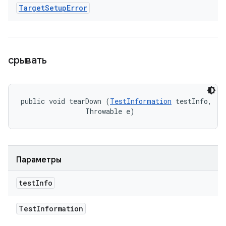
Target
Setup
Error
срывать
public void tearDown (
TestInformation
 testInfo, 

                Throwable e)
Параметры
test
Info
Test
Information