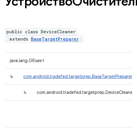
УстройствоОчистител
public class DeviceCleaner
extends
BaseTargetPreparer
java.lang.Объект
↳
com.android.tradefed.targetprep.BaseTargetPreparer
↳
com.android.tradefed.targetprep.DeviceCleaner