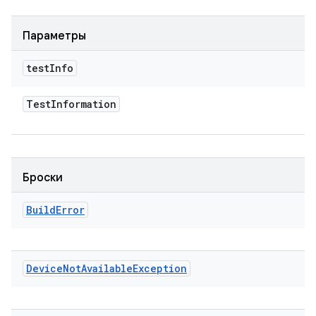
Параметры
test
Info
Test
Information
Броски
Build
Error
Device
Not
Available
Exception