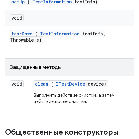
set
Up
(
Test
Information
test
Info)
void
tear
Down
(
Test
Information
test
Info
,
Throwable e)
Защищенные методы
void
clean
(
ITest
Device
device)
Выполнить действие очистки, а затем
действие после очистки.
Общественные конструкторы