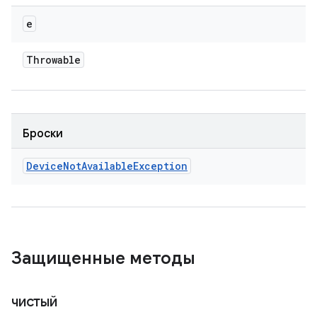
e
Throwable
Броски
Device
Not
Available
Exception
Защищенные методы
чистый