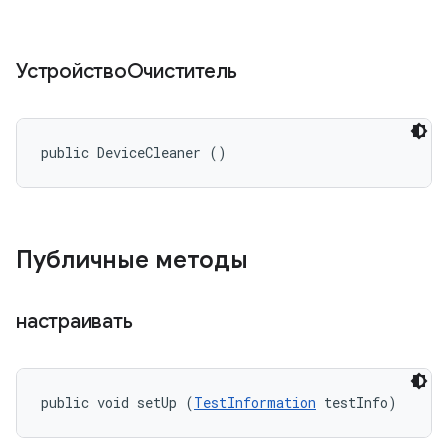
УстройствоОчиститель
public DeviceCleaner ()
Публичные методы
настраивать
public void setUp (
TestInformation
 testInfo)