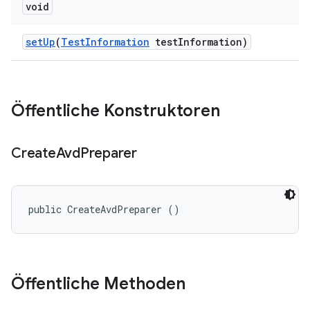
void
set
Up
(
Test
Information
test
Information)
Öffentliche Konstruktoren
Create
Avd
Preparer
public CreateAvdPreparer ()
Öffentliche Methoden