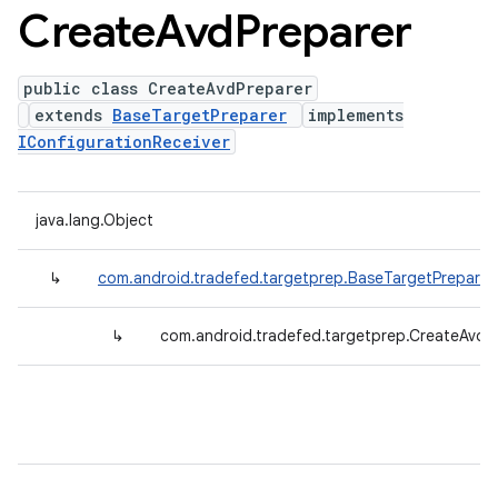
Create
Avd
Preparer
public class CreateAvdPreparer
extends
BaseTargetPreparer
implements
IConfigurationReceiver
java.lang.Object
↳
com.android.tradefed.targetprep.BaseTargetPreparer
↳
com.android.tradefed.targetprep.CreateAvdP