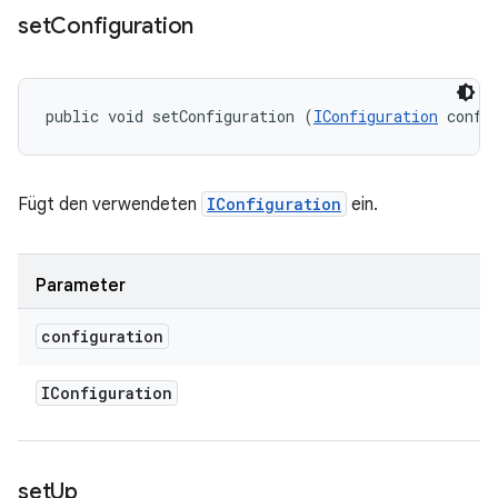
set
Configuration
public void setConfiguration (
IConfiguration
 confi
Fügt den verwendeten
IConfiguration
ein.
Parameter
configuration
IConfiguration
set
Up