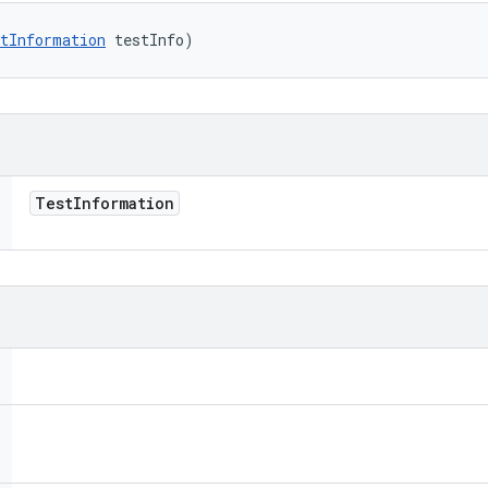
tInformation
 testInfo)
Test
Information