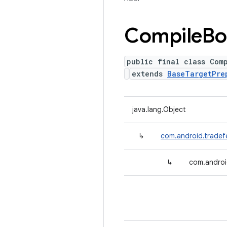
Compile
Bo
public final class Com
extends
BaseTargetPre
java.lang.Object
↳
com.android.tradef
↳
com.androi