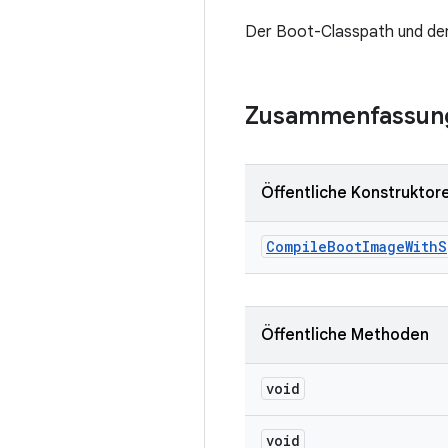
Der Boot-Classpath und der
Zusammenfassun
Öffentliche Konstruktor
Compile
Boot
Image
With
S
Öffentliche Methoden
void
void