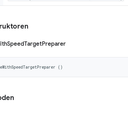
truktoren
ith
Speed
Target
Preparer
geWithSpeedTargetPreparer ()
oden