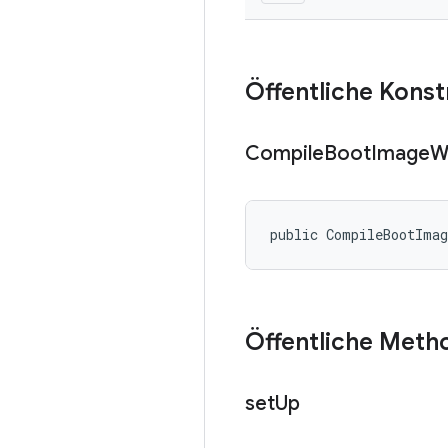
Öffentliche Kons
Compile
Boot
Image
W
public CompileBootIma
Öffentliche Meth
set
Up