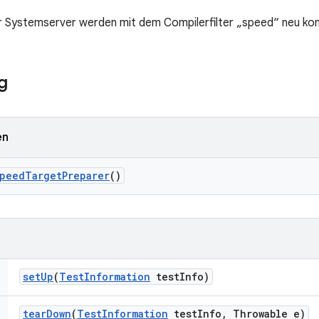
 Systemserver werden mit dem Compilerfilter „speed“ neu komp
g
en
peed
Target
Preparer
()
set
Up
(
Test
Information
test
Info)
tear
Down
(
Test
Information
test
Info
,
Throwable e)