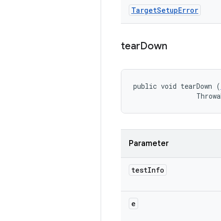
Target
Setup
Error
tear
Down
public void tearDown (
                Throwa
Parameter
test
Info
e