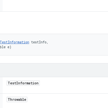
TestInformation
 testInfo, 

ble e)
Test
Information
Throwable