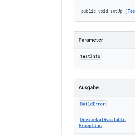
public void setUp (
Tes
Parameter
test
Info
Ausgabe
Build
Error
Device
Not
Available
Exception