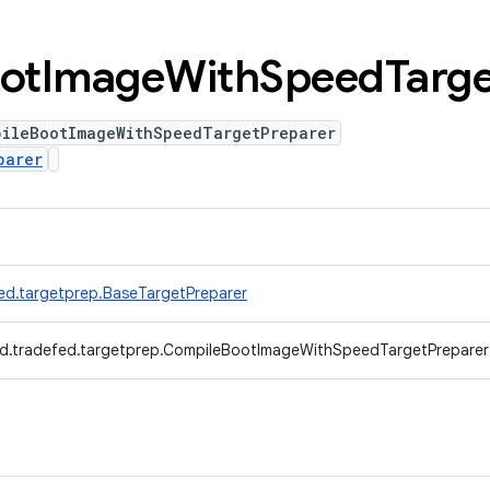
ot
Image
With
Speed
Targ
pileBootImageWithSpeedTargetPreparer
parer
ed.targetprep.BaseTargetPreparer
d.tradefed.targetprep.CompileBootImageWithSpeedTargetPreparer