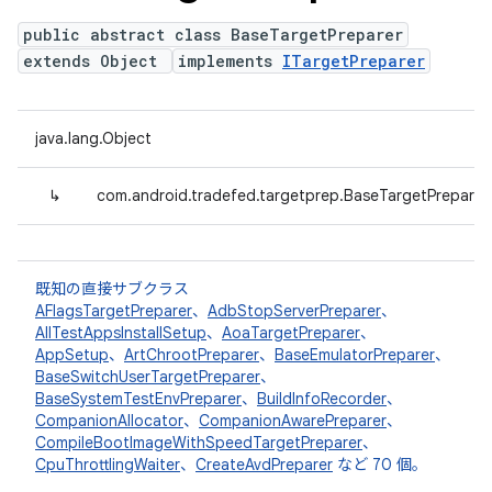
public abstract class BaseTargetPreparer
extends Object
implements
ITargetPreparer
java.lang.Object
↳
com.android.tradefed.targetprep.BaseTargetPreparer
既知の直接サブクラス
AFlagsTargetPreparer
、
AdbStopServerPreparer
、
AllTestAppsInstallSetup
、
AoaTargetPreparer
、
AppSetup
、
ArtChrootPreparer
、
BaseEmulatorPreparer
、
BaseSwitchUserTargetPreparer
、
BaseSystemTestEnvPreparer
、
BuildInfoRecorder
、
CompanionAllocator
、
CompanionAwarePreparer
、
CompileBootImageWithSpeedTargetPreparer
、
CpuThrottlingWaiter
、
CreateAvdPreparer
など 70 個。