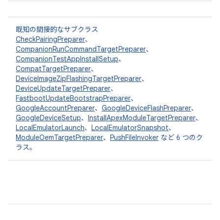
既知の間接的なサブクラス
CheckPairingPreparer
、
CompanionRunCommandTargetPreparer
、
CompanionTestAppInstallSetup
、
CompatTargetPreparer
、
DeviceImageZipFlashingTargetPreparer
、
DeviceUpdateTargetPreparer
、
FastbootUpdateBootstrapPreparer
、
GoogleAccountPreparer
、
GoogleDeviceFlashPreparer
、
GoogleDeviceSetup
、
InstallApexModuleTargetPreparer
、
LocalEmulatorLaunch
、
LocalEmulatorSnapshot
、
ModuleOemTargetPreparer
、
PushFileInvoker
など 6 つのク
ラス。