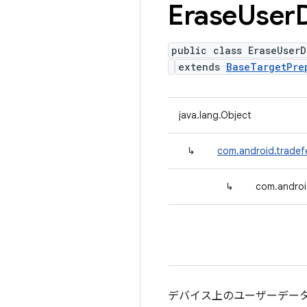
Erase
User
public class EraseUserD
extends
BaseTargetPre
java.lang.Object
↳
com.android.tradef
↳
com.androi
デバイス上のユーザーデー