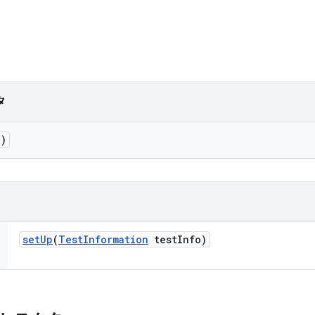
タ
()
set
Up
(
Test
Information
test
Info)