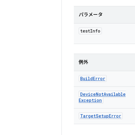
パラメータ
test
Info
例外
Build
Error
Device
Not
Available
Exception
Target
Setup
Error