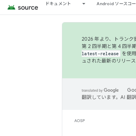
ドキュメント
Android ソース
2026 年より、トラ
第 2 四半期と第 4 四
latest-release
を使用
ュされた最新のリリース
Go
翻訳しています。AI 
AOSP