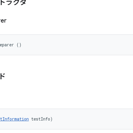
トラクタ
rer
reparer ()
ド
tInformation
 testInfo)