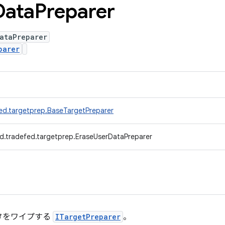
Data
Preparer
ataPreparer
parer
ed.targetprep.BaseTargetPreparer
d.tradefed.targetprep.EraseUserDataPreparer
タをワイプする
ITargetPreparer
。