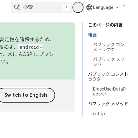
/
このページの内容
概要
の安定性を確保するため、
パブリック コン
投稿には、
android-
ストラクタ
、常に AOSP にプッシ
パブリック メソ
さい。
ッド
パブリック コンスト
ラクタ
EraseUserDataPr
eparer
パブリック メソッド
setUp