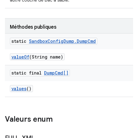
autre couche de bac à sable.
Méthodes publiques
static
Sandbox
Config
Dump
.
Dump
Cmd
value
Of
(String name)
static final
Dump
Cmd[]
values
()
Valeurs enum