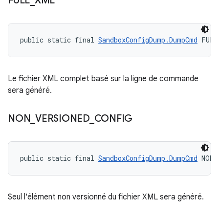
FULL
_
XML
public static final 
SandboxConfigDump.DumpCmd
 FULL
Le fichier XML complet basé sur la ligne de commande
sera généré.
NON
_
VERSIONED
_
CONFIG
public static final 
SandboxConfigDump.DumpCmd
 NON_
Seul l'élément non versionné du fichier XML sera généré.