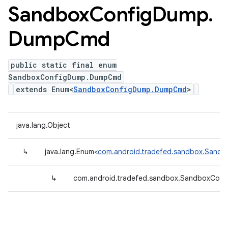
Sandbox
Config
Dump
.
Dump
Cmd
public static final enum
SandboxConfigDump.DumpCmd
extends Enum<
SandboxConfigDump.DumpCmd
>
java.lang.Object
↳
java.lang.Enum<
com.android.tradefed.sandbox.San
↳
com.android.tradefed.sandbox.SandboxCo