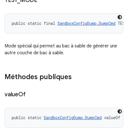
TEST
_
MODE
public static final 
SandboxConfigDump.DumpCmd
 TEST
Mode spécial qui permet au bac à sable de générer une
autre couche de bac à sable.
Méthodes publiques
value
Of
public static 
SandboxConfigDump.DumpCmd
 valueOf (S