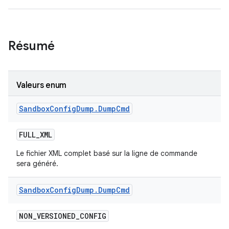
Résumé
Valeurs enum
Sandbox
Config
Dump
.
Dump
Cmd
FULL
_
XML
Le fichier XML complet basé sur la ligne de commande
sera généré.
Sandbox
Config
Dump
.
Dump
Cmd
NON
_
VERSIONED
_
CONFIG