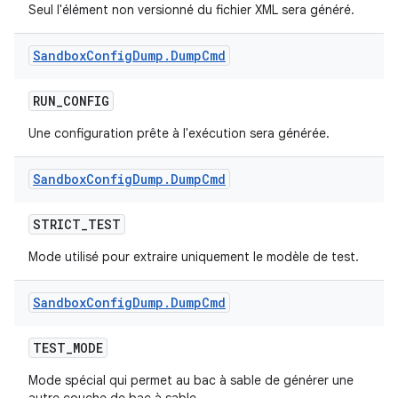
Seul l'élément non versionné du fichier XML sera généré.
Sandbox
Config
Dump
.
Dump
Cmd
RUN
_
CONFIG
Une configuration prête à l'exécution sera générée.
Sandbox
Config
Dump
.
Dump
Cmd
STRICT
_
TEST
Mode utilisé pour extraire uniquement le modèle de test.
Sandbox
Config
Dump
.
Dump
Cmd
TEST
_
MODE
Mode spécial qui permet au bac à sable de générer une