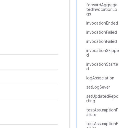
forwardAggrega
tedInvocationLo
gs
invocationEnded
invocationFailed
invocationFailed
invocationSkippe
d
invocationStarte
d
logAssociation
setLogSaver
setUpdatedRepo
rting
testAssumptionF
ailure
testAssumptionF