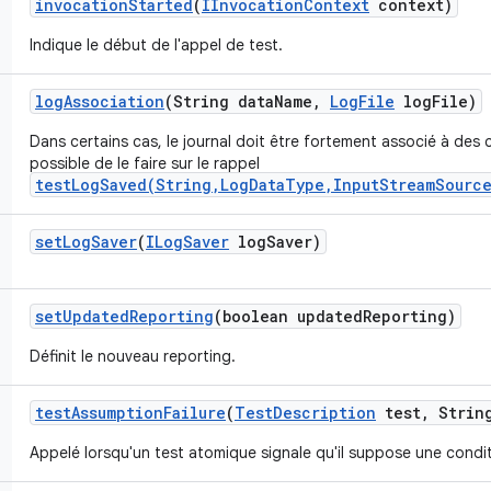
invocation
Started
(
IInvocation
Context
context)
Indique le début de l'appel de test.
log
Association
(String data
Name
,
Log
File
log
File)
Dans certains cas, le journal doit être fortement associé à des c
possible de le faire sur le rappel
testLogSaved(String,LogDataType,InputStreamSource
set
Log
Saver
(
ILog
Saver
log
Saver)
set
Updated
Reporting
(boolean updated
Reporting)
Définit le nouveau reporting.
test
Assumption
Failure
(
Test
Description
test
,
String
Appelé lorsqu'un test atomique signale qu'il suppose une condit