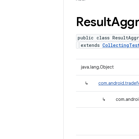
Result
Aggr
public class ResultAgg
extends
CollectingTes
java.lang.Object
↳
com.android.tradefe
↳
com.androi