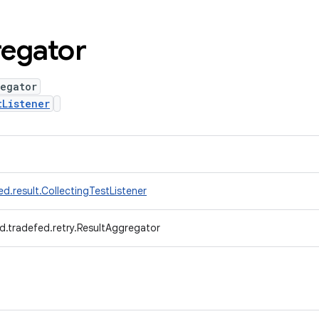
egator
regator
tListener
d.result.CollectingTestListener
d.tradefed.retry.ResultAggregator