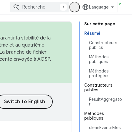
/
Sur cette page
Résumé
antir la stabilité de la
Constructeurs
ème et au quatrième
publics
 La branche de fichier
Méthodes
récente envoyée à AOSP.
publiques
Méthodes
protégées
Constructeurs
publics
ResultAggregato
r
Méthodes
publiques
cleanEventsFiles