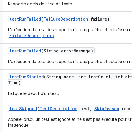
Rapports de fin de série de tests.
test
Run
Failed
(
Failure
Description
failure)
L'exécution du test des rapports n'a pas pu être effectuée en r
FailureDescription
.
test
Run
Failed
(String error
Message)
L'exécution du test des rapports n'a pas pu être effectuée en ra
test
Run
Started
(String name
,
int test
Count
,
int att
Time)
Indique le début d'un test.
test
Skipped
(
Test
Description
test
,
Skip
Reason
reas
Appelé lorsqu'un test est ignoré et ne s'est pas exécuté pour 
inattendue.