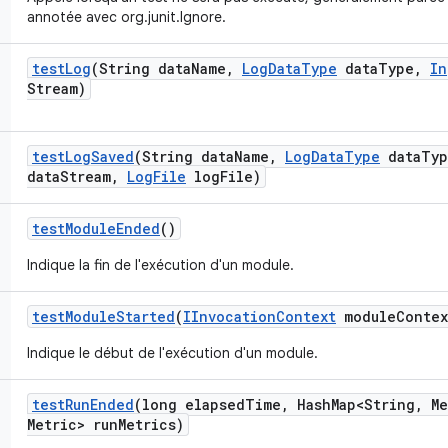
annotée avec org.junit.Ignore.
test
Log
(String data
Name
,
Log
Data
Type
data
Type
,
In
Stream)
test
Log
Saved
(String data
Name
,
Log
Data
Type
data
Typ
data
Stream
,
Log
File
log
File)
test
Module
Ended
()
Indique la fin de l'exécution d'un module.
test
Module
Started
(
IInvocation
Context
module
Contex
Indique le début de l'exécution d'un module.
test
Run
Ended
(long elapsed
Time
,
Hash
Map<String
,
Me
Metric> run
Metrics)