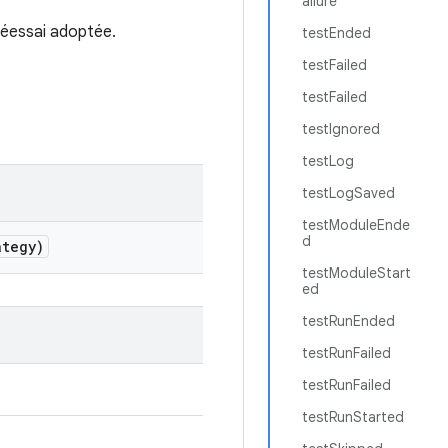
ailure
 réessai adoptée.
testEnded
testFailed
testFailed
testIgnored
testLog
testLogSaved
testModuleEnde
d
tegy)
testModuleStart
ed
testRunEnded
testRunFailed
testRunFailed
testRunStarted