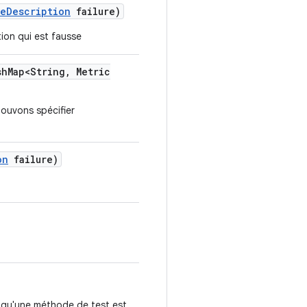
re
Description
failure)
ion qui est fausse
sh
Map<String
,
Metric
ouvons spécifier
on
failure)
 qu'une méthode de test est