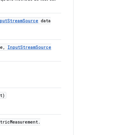
put
Stream
Source
data
e
,
Input
Stream
Source
t)
tric
Measurement
.