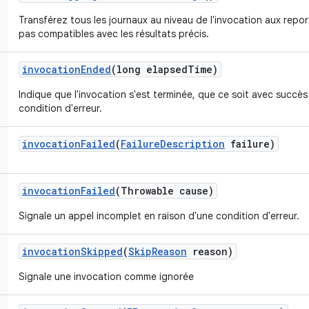
Transférez tous les journaux au niveau de l'invocation aux repor
pas compatibles avec les résultats précis.
invocation
Ended
(long elapsed
Time)
Indique que l'invocation s'est terminée, que ce soit avec succès
condition d'erreur.
invocation
Failed
(
Failure
Description
failure)
invocation
Failed
(Throwable cause)
Signale un appel incomplet en raison d'une condition d'erreur.
invocation
Skipped
(
Skip
Reason
reason)
Signale une invocation comme ignorée