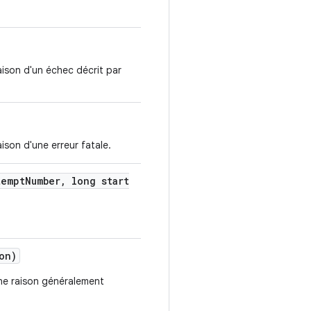
aison d'un échec décrit par
ison d'une erreur fatale.
empt
Number
,
long start
on)
une raison généralement