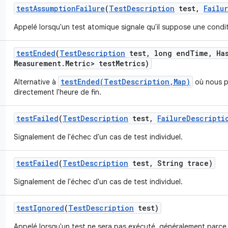
test
Assumption
Failure
(
Test
Description
test
,
Failu
Appelé lorsqu'un test atomique signale qu'il suppose une condit
test
Ended
(
Test
Description
test
,
long end
Time
,
Ha
Measurement
.
Metric> test
Metrics)
testEnded(TestDescription,Map)
Alternative à
où nous p
directement l'heure de fin.
test
Failed
(
Test
Description
test
,
Failure
Descripti
Signalement de l'échec d'un cas de test individuel.
test
Failed
(
Test
Description
test
,
String trace)
Signalement de l'échec d'un cas de test individuel.
test
Ignored
(
Test
Description
test)
Appelé lorsqu'un test ne sera pas exécuté, généralement parce