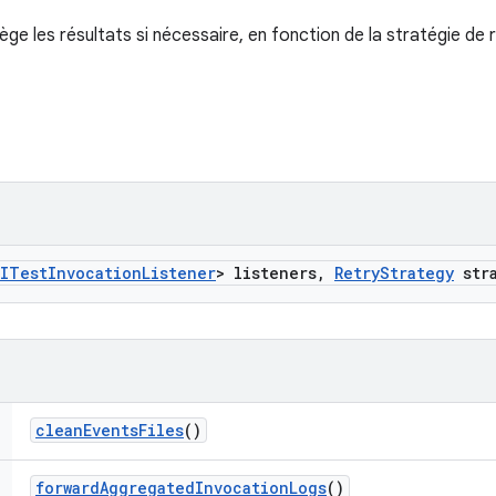
ège les résultats si nécessaire, en fonction de la stratégie de
ITest
Invocation
Listener
> listeners
,
Retry
Strategy
stra
clean
Events
Files
()
forward
Aggregated
Invocation
Logs
()