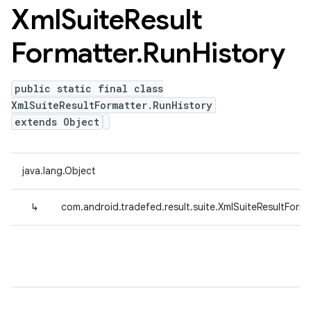
Xml
Suite
Result
Formatter
.
Run
History
public static final class
XmlSuiteResultFormatter.RunHistory
extends Object
java.lang.Object
↳
com.android.tradefed.result.suite.XmlSuiteResultForma