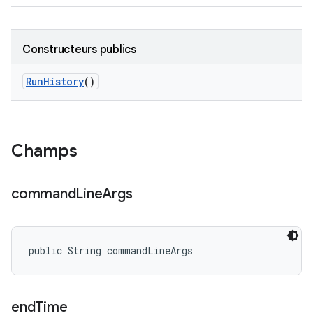
Constructeurs publics
Run
History
()
Champs
command
Line
Args
public String commandLineArgs
end
Time