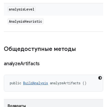
analysis
Level
Analysis
Heuristic
Общедоступные методы
analyze
Artifacts
public 
BuildAnalysis
 analyzeArtifacts ()
Возвраты