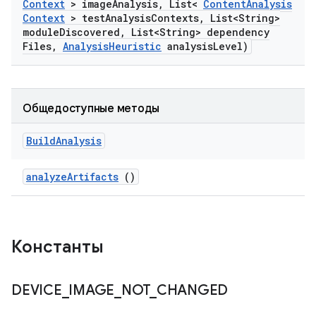
Context
> image
Analysis
,
List<
Content
Analysis
Context
> test
Analysis
Contexts
,
List<String>
module
Discovered
,
List<String> dependency
Files
,
Analysis
Heuristic
analysis
Level)
Общедоступные методы
Build
Analysis
analyze
Artifacts
()
Константы
DEVICE
_
IMAGE
_
NOT
_
CHANGED