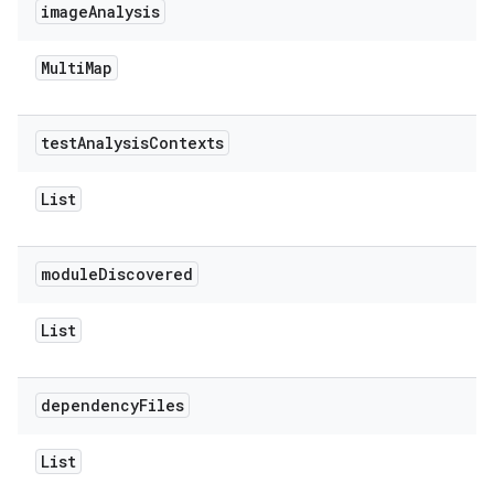
image
Analysis
Multi
Map
test
Analysis
Contexts
List
module
Discovered
List
dependency
Files
List