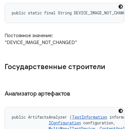
public static final String DEVICE_IMAGE_NOT_CHANGE
Постоянное значение:
"DEVICE_IMAGE_NOT_CHANGED"
Государственные строители
Анализатор артефактов
public ArtifactsAnalyzer (
TestInformation
 informati
IConfiguration
 configuration, 

MultiMap
<
ITestDevice
, 
ContentAnaly