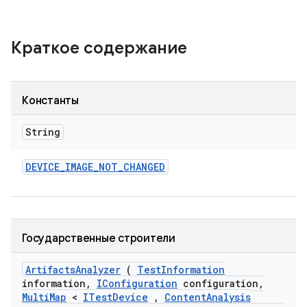
Краткое содержание
Константы
String
DEVICE
_
IMAGE
_
NOT
_
CHANGED
Государственные строители
Artifacts
Analyzer
(
Test
Information
information
,
IConfiguration
configuration
,
Multi
Map
<
ITest
Device
,
Content
Analysis