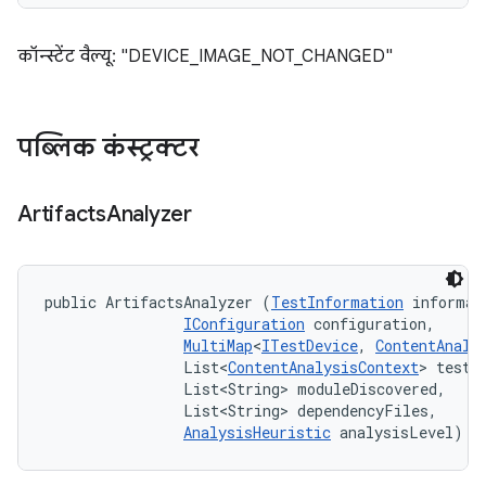
कॉन्स्टेंट वैल्यू: "DEVICE_IMAGE_NOT_CHANGED"
पब्लिक कंस्ट्रक्टर
Artifacts
Analyzer
public ArtifactsAnalyzer (
TestInformation
 informati
IConfiguration
 configuration, 

MultiMap
<
ITestDevice
, 
ContentAnaly
                List<
ContentAnalysisContext
> testAn
                List<String> moduleDiscovered, 

                List<String> dependencyFiles, 

AnalysisHeuristic
 analysisLevel)