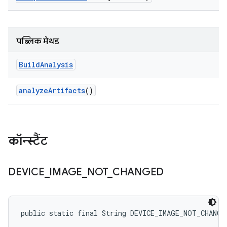
पब्लिक मेथड
Build
Analysis
analyze
Artifacts
()
कॉन्स्टैंट
DEVICE
_
IMAGE
_
NOT
_
CHANGED
public static final String DEVICE_IMAGE_NOT_CHANGE