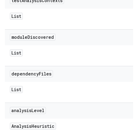
test
Analysis
Contexts
List
module
Discovered
List
dependency
Files
List
analysis
Level
Analysis
Heuristic