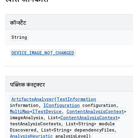
कॉन्स्टैंट
String
DEVICE
_
IMAGE
_
NOT
_
CHANGED
पब्लिक कंस्ट्रक्टर
Artifacts
Analyzer
(
Test
Information
information
,
IConfiguration
configuration
,
Multi
Map
<
ITest
Device
,
Content
Analysis
Context
>
image
Analysis
,
List<
Content
Analysis
Context
>
test
Analysis
Contexts
,
List<String> module
Discovered
,
List<String> dependency
Files
,
Analysis
Heuristic
analysis
Level)