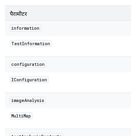
पैरामीटर
information
Test
Information
configuration
IConfiguration
image
Analysis
Multi
Map