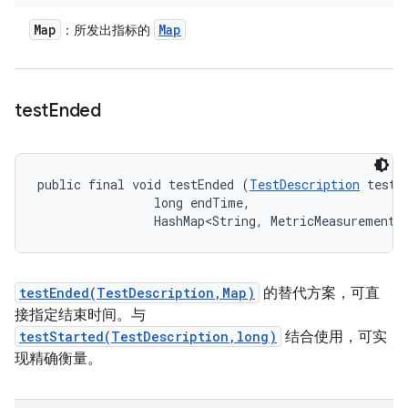
Map
Map
：所发出指标的
test
Ended
public final void testEnded (
TestDescription
 test, 
                long endTime, 

                HashMap<String, MetricMeasurement.
testEnded(TestDescription,Map)
的替代方案，可直
接指定结束时间。与
testStarted(TestDescription,long)
结合使用，可实
现精确衡量。