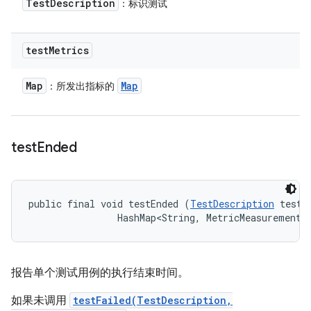
Test
Description
：标识测试
test
Metrics
Map
Map
：所发出指标的
test
Ended
public final void testEnded (
TestDescription
 test, 
                HashMap<String, MetricMeasurement.
报告单个测试用例的执行结束时间。
如果未调用
testFailed(TestDescription,