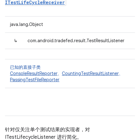
ITestLifeCycleReceiver
java.lang.Object
↳
com.android.tradefed.result.TestResultListener
已知的直接子类
ConsoleResultReporter
、
CountingTestResultListener
、
PassingTestFileReporter
针对仅关注单个测试结果的实现者，对
ITestLifecycleListener 进行简化。