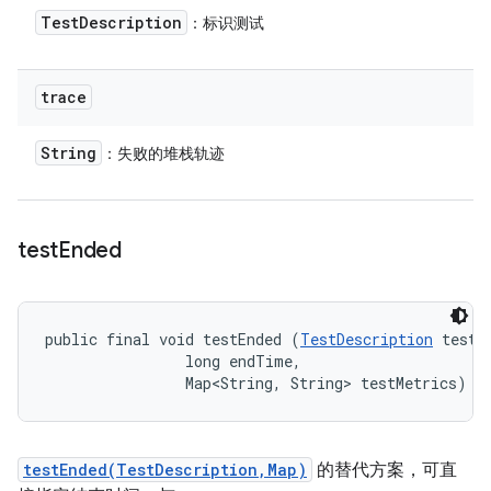
Test
Description
：标识测试
trace
String
：失败的堆栈轨迹
test
Ended
public final void testEnded (
TestDescription
 test, 
                long endTime, 

                Map<String, String> testMetrics)
testEnded(TestDescription,Map)
的替代方案，可直