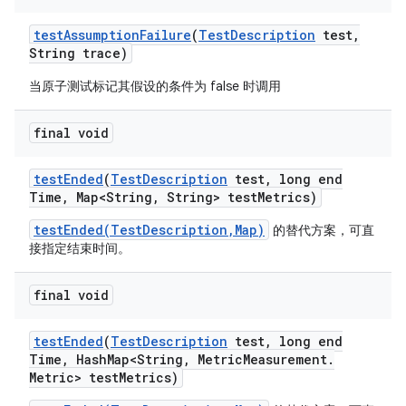
test
Assumption
Failure
(
Test
Description
test
,
String trace)
当原子测试标记其假设的条件为 false 时调用
final void
test
Ended
(
Test
Description
test
,
long end
Time
,
Map<String
,
String> test
Metrics)
testEnded(TestDescription,Map)
的替代方案，可直
接指定结束时间。
final void
test
Ended
(
Test
Description
test
,
long end
Time
,
Hash
Map<String
,
Metric
Measurement
.
Metric> test
Metrics)