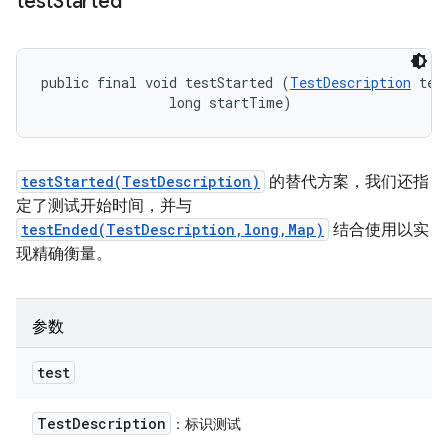
test
Started
public final void testStarted (
TestDescription
 test
                long startTime)
testStarted(TestDescription)
的替代方案，我们还指
定了测试开始时间，并与
testEnded(TestDescription,long,Map)
结合使用以实
现精确衡量。
参数
test
Test
Description
：标识测试