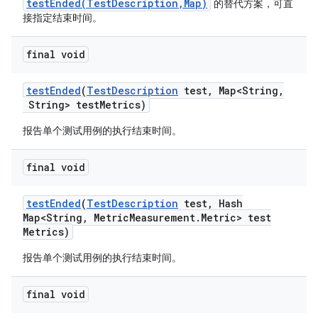
testEnded(TestDescription,Map)
的替代方案，可直
接指定结束时间。
final void
test
Ended
(
Test
Description
test
,
Map<String
,
String> test
Metrics)
报告单个测试用例的执行结束时间。
final void
test
Ended
(
Test
Description
test
,
Hash
Map<String
,
Metric
Measurement
.
Metric> test
Metrics)
报告单个测试用例的执行结束时间。
final void