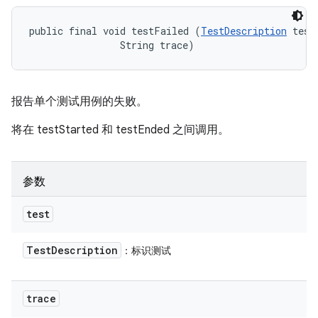
public final void testFailed (
TestDescription
 test,
                String trace)
报告单个测试用例的失败。
将在 testStarted 和 testEnded 之间调用。
参数
test
Test
Description
：标识测试
trace