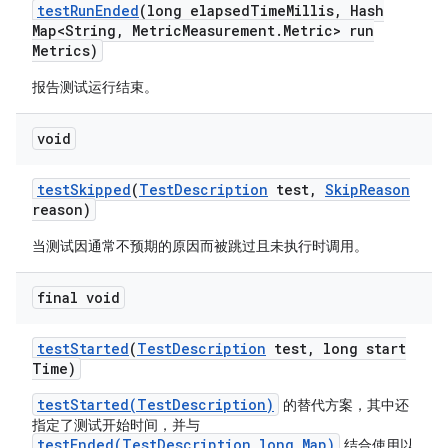
test
Run
Ended
(long elapsed
Time
Millis
,
Hash
Map<String
,
Metric
Measurement
.
Metric> run
Metrics)
报告测试运行结束。
void
test
Skipped
(
Test
Description
test
,
Skip
Reason
reason)
当测试因通常不预期的原因而被跳过且未执行时调用。
final void
test
Started
(
Test
Description
test
,
long start
Time)
testStarted(TestDescription)
的替代方案，其中还
指定了测试开始时间，并与
testEnded(TestDescription,long,Map)
结合使用以