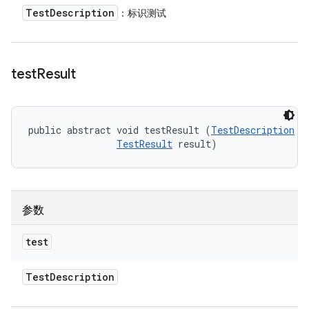
Test
Description
：标识测试
test
Result
public abstract void testResult (
TestDescription
 te
TestResult
 result)
参数
test
Test
Description