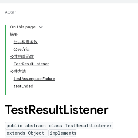
AOSP
On this page
摘要
公共构造函数
公共方法
公共构造函数
TestResultListener
公共方法
testAssumptionFailure
testEnded
Test
Result
Listener
public abstract class TestResultListener
extends Object
implements