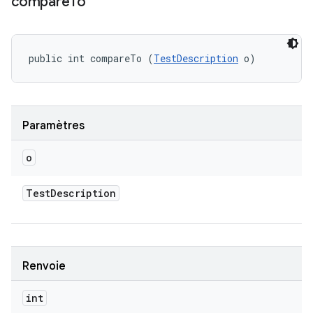
compare
To
public int compareTo (
TestDescription
 o)
Paramètres
o
Test
Description
Renvoie
int