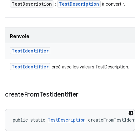
Test
Description
Test
Description
:
à convertir.
Renvoie
Test
Identifier
Test
Identifier
créé avec les valeurs TestDescription.
create
From
Test
Identifier
public static 
TestDescription
 createFromTestIdenti