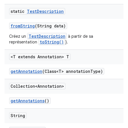
static
Test
Description
from
String
(String data)
TestDescription
Créez un
à partir de sa
toString()
représentation
}.
<T extends Annotation> T
get
Annotation
(Class<T> annotation
Type)
Collection<Annotation>
get
Annotations
()
String