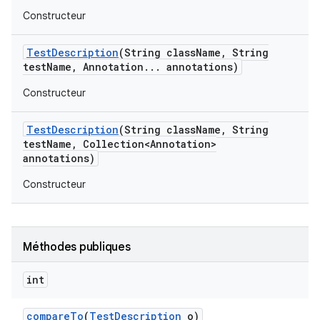
Constructeur
Test
Description
(String class
Name
,
String
test
Name
,
Annotation
.
.
.
annotations)
Constructeur
Test
Description
(String class
Name
,
String
test
Name
,
Collection<Annotation>
annotations)
Constructeur
Méthodes publiques
int
compare
To
(
Test
Description
o)