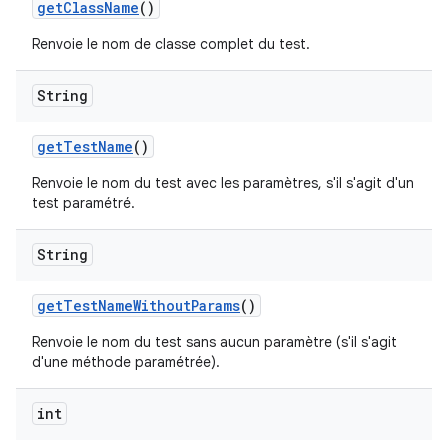
get
Class
Name
()
Renvoie le nom de classe complet du test.
String
get
Test
Name
()
Renvoie le nom du test avec les paramètres, s'il s'agit d'un
test paramétré.
String
get
Test
Name
Without
Params
()
Renvoie le nom du test sans aucun paramètre (s'il s'agit
d'une méthode paramétrée).
int