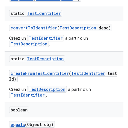
static
Test
Identifier
convert
To
Identifier
(
Test
Description
desc)
TestIdentifier
Créez un
à partir d'un
TestDescription
.
static
Test
Description
create
From
Test
Identifier
(
Test
Identifier
test
Id)
TestDescription
Créez un
à partir d'un
TestIdentifier
.
boolean
equals
(Object obj)