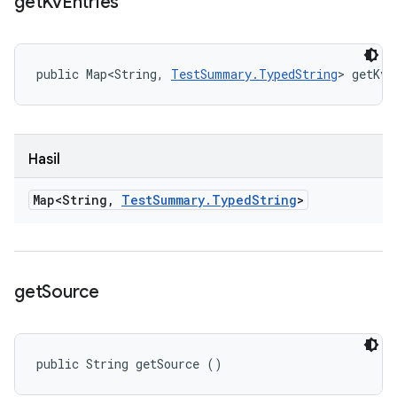
get
Kv
Entries
public Map<String, 
TestSummary.TypedString
> getKvE
Hasil
Map<String
,
Test
Summary
.
Typed
String
>
get
Source
public String getSource ()