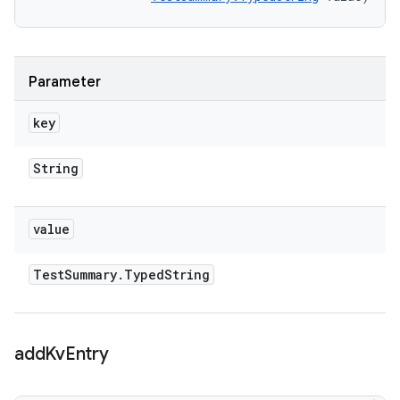
Parameter
key
String
value
Test
Summary
.
Typed
String
add
Kv
Entry