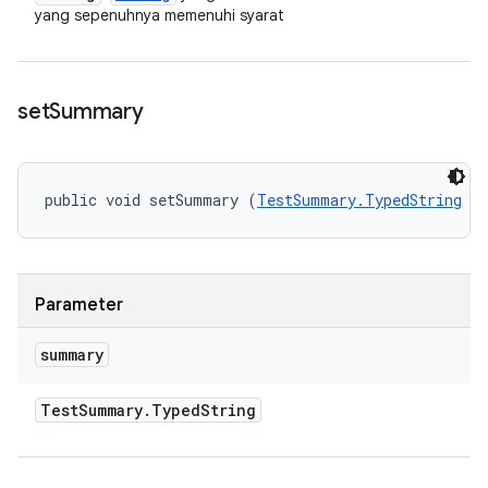
yang sepenuhnya memenuhi syarat
set
Summary
public void setSummary (
TestSummary.TypedString
 s
Parameter
summary
Test
Summary
.
Typed
String