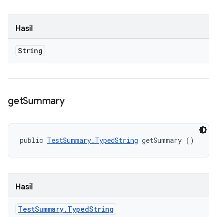
Hasil
String
get
Summary
public 
TestSummary.TypedString
 getSummary ()
Hasil
Test
Summary
.
Typed
String