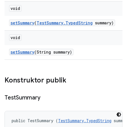
void
set
Summary
(
Test
Summary
.
Typed
String
summary)
void
set
Summary
(String summary)
Konstruktor publik
Test
Summary
public TestSummary (
TestSummary.TypedString
 summa