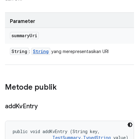
Parameter
summary
Uri
String
String
:
yang merepresentasikan URI
Metode publik
add
Kv
Entry
public void addKvEntry (String key, 

TestSummary.TypedString
 value)