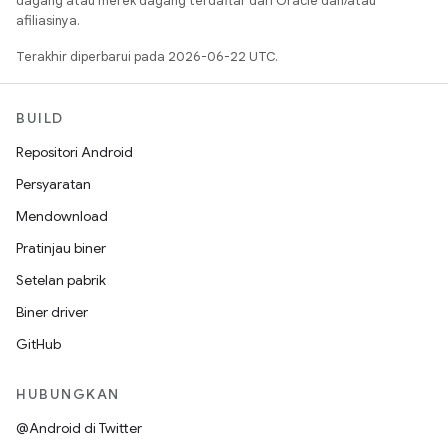
dagang atau merek dagang terdaftar dari Oracle dan/atau
afiliasinya.
Terakhir diperbarui pada 2026-06-22 UTC.
BUILD
Repositori Android
Persyaratan
Mendownload
Pratinjau biner
Setelan pabrik
Biner driver
GitHub
HUBUNGKAN
@Android di Twitter