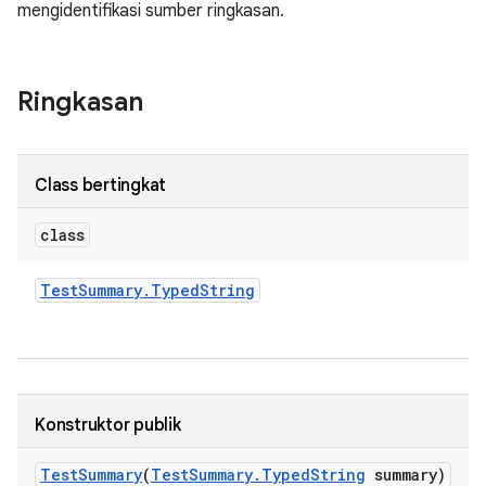
mengidentifikasi sumber ringkasan.
Ringkasan
Class bertingkat
class
Test
Summary
.
Typed
String
Konstruktor publik
Test
Summary
(
Test
Summary
.
Typed
String
summary)