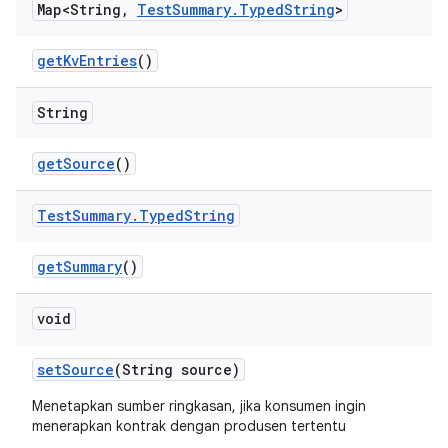
Map<String
,
Test
Summary
.
Typed
String
>
get
Kv
Entries
()
String
get
Source
()
Test
Summary
.
Typed
String
get
Summary
()
void
set
Source
(String source)
Menetapkan sumber ringkasan, jika konsumen ingin
menerapkan kontrak dengan produsen tertentu