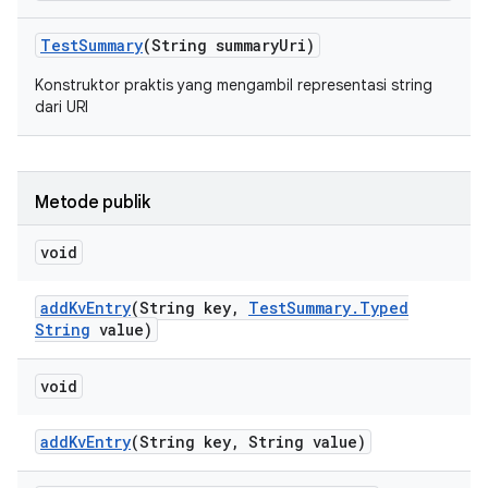
Test
Summary
(String summary
Uri)
Konstruktor praktis yang mengambil representasi string
dari URI
Metode publik
void
add
Kv
Entry
(String key
,
Test
Summary
.
Typed
String
value)
void
add
Kv
Entry
(String key
,
String value)