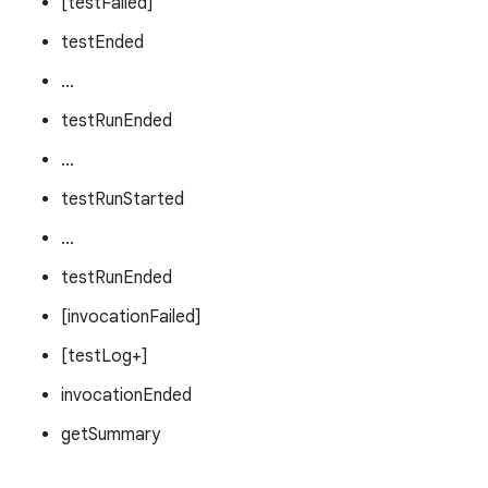
[testFailed]
testEnded
...
testRunEnded
...
testRunStarted
...
testRunEnded
[invocationFailed]
[testLog+]
invocationEnded
getSummary