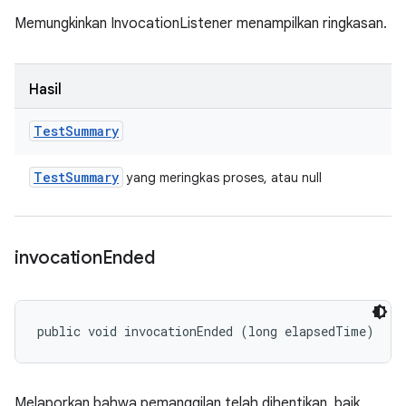
Memungkinkan InvocationListener menampilkan ringkasan.
Hasil
Test
Summary
Test
Summary
yang meringkas proses, atau null
invocation
Ended
public void invocationEnded (long elapsedTime)
Melaporkan bahwa pemanggilan telah dihentikan, baik