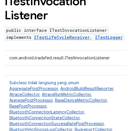
ITest
Invocation
Listener
public interface ITestInvocationListener
implements
ITestLifeCycleReceiver
,
ITestLogger
com.android.tradefed.result.ITestInvocationListener
Subclass tidak langsung yang umum
AggregatePostProcessor
,
AndroidBuildResultReporter
,
AtraceCollector
,
AtraceRunMetricCollector
,
AveragePostProcessor
,
BaseDeviceMetricCollector
,
BasePostProcessor
,
BluetoothConnectionLatencyCollector
,
BluetoothConnectionStateCollector
,
BluetoothConnectionSuccessRatePostProcessor
,
BluetoothHciSnoopLogCollector
,
BugreportCollector
,