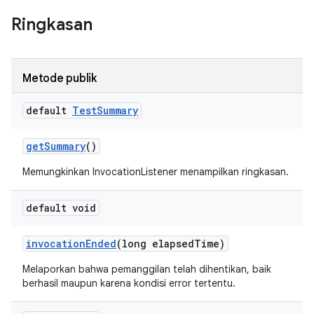
Ringkasan
Metode publik
default
Test
Summary
get
Summary
()
Memungkinkan InvocationListener menampilkan ringkasan.
default void
invocation
Ended
(long elapsed
Time)
Melaporkan bahwa pemanggilan telah dihentikan, baik
berhasil maupun karena kondisi error tertentu.