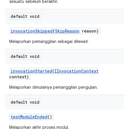
sesuatu sebelum berakhir.
default void
invocation
Skipped
(
Skip
Reason
reason)
Melaporkan pemanggilan sebagai dilewati
default void
invocation
Started
(
IInvocation
Context
context)
Melaporkan dimulainya pemanggilan pengujian.
default void
test
Module
Ended
()
Melaporkan akhir proses modul.