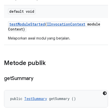
default void
test
Module
Started
(
IInvocation
Context
module
Context)
Melaporkan awal modul yang berjalan.
Metode publik
get
Summary
public 
TestSummary
 getSummary ()