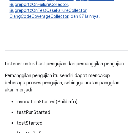
BugreportzOnFailureCollector
,
BugreportzOnTestCaseFailureCollector
,
ClangCodeCoverageCollector
, dan 87 lainnya.
Listener untuk hasil pengujian dari pemanggilan pengujian.
Pemanggilan pengujian itu sendiri dapat mencakup
beberapa proses pengujian, sehingga urutan panggilan
akan menjadi
invocationStarted(BuildInfo)
testRunStarted
testStarted