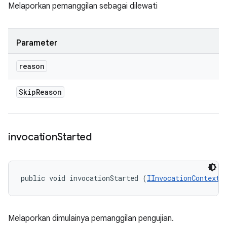
Melaporkan pemanggilan sebagai dilewati
Parameter
reason
Skip
Reason
invocation
Started
public void invocationStarted (
IInvocationContext
 
Melaporkan dimulainya pemanggilan pengujian.