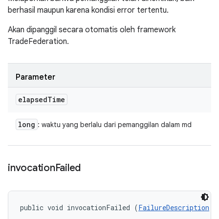
berhasil maupun karena kondisi error tertentu.
Akan dipanggil secara otomatis oleh framework
TradeFederation.
Parameter
elapsed
Time
long
: waktu yang berlalu dari pemanggilan dalam md
invocation
Failed
public void invocationFailed (
FailureDescription
 f