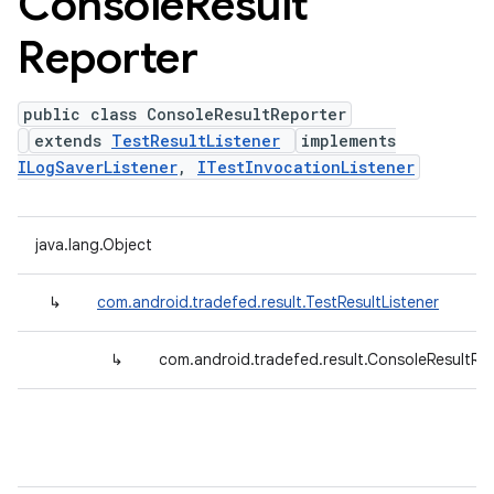
Console
Result
Reporter
public class ConsoleResultReporter
extends
TestResultListener
implements
ILogSaverListener
,
ITestInvocationListener
java.lang.Object
↳
com.android.tradefed.result.TestResultListener
↳
com.android.tradefed.result.ConsoleResultRe