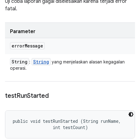
Uji coba laporan gagal diselesaikan karena terjadi error
fatal.
Parameter
error
Message
String
String
:
yang menjelaskan alasan kegagalan
operasi.
test
Run
Started
public void testRunStarted (String runName, 

                int testCount)