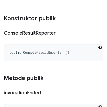
Konstruktor publik
Console
Result
Reporter
public ConsoleResultReporter ()
Metode publik
invocation
Ended