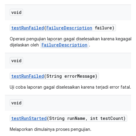
void
test
Run
Failed
(
Failure
Description
failure)
Operasi pengujian laporan gagal diselesaikan karena kegagala
FailureDescription
dijelaskan oleh
.
void
test
Run
Failed
(String error
Message)
Uji coba laporan gagal diselesaikan karena terjadi error fatal.
void
test
Run
Started
(String run
Name
,
int test
Count)
Melaporkan dimulainya proses pengujian.