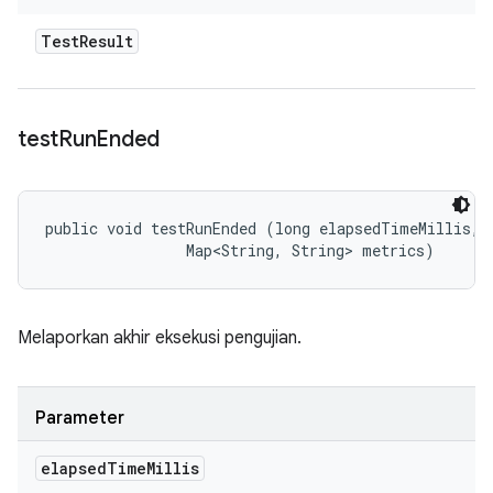
Test
Result
test
Run
Ended
public void testRunEnded (long elapsedTimeMillis, 

                Map<String, String> metrics)
Melaporkan akhir eksekusi pengujian.
Parameter
elapsed
Time
Millis