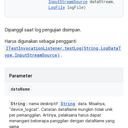
InputStreamSource
 dataStream, 

LogFile
 logFile)
Dipanggil saat log pengujian disimpan.
Harus digunakan sebagai pengganti
ITestInvocationListener.testLog(String,LogDataT
ype,InputStreamSource)
.
Parameter
data
Name
String
String
: nama deskriptif
data. Misalnya,
"device_logcat". Catatan dataName mungkin tidak unik
per pemanggilan. Artinya, pelaksana harus dapat
menangani beberapa panggilan dengan dataName yang
sama