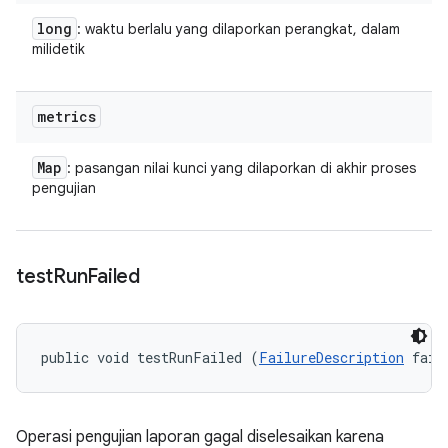
long
: waktu berlalu yang dilaporkan perangkat, dalam
milidetik
metrics
Map
: pasangan nilai kunci yang dilaporkan di akhir proses
pengujian
test
Run
Failed
public void testRunFailed (
FailureDescription
 fail
Operasi pengujian laporan gagal diselesaikan karena