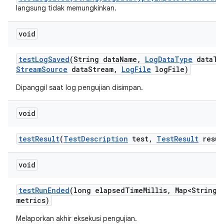
langsung tidak memungkinkan.
void
test
Log
Saved
(String data
Name
,
Log
Data
Type
data
Ty
Stream
Source
data
Stream
,
Log
File
log
File)
Dipanggil saat log pengujian disimpan.
void
test
Result
(
Test
Description
test
,
Test
Result
resul
void
test
Run
Ended
(long elapsed
Time
Millis
,
Map<String
,
metrics)
Melaporkan akhir eksekusi pengujian.