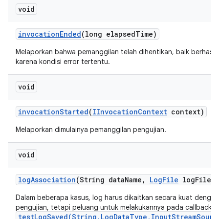
void
invocation
Ended
(long elapsed
Time)
Melaporkan bahwa pemanggilan telah dihentikan, baik berhasi
karena kondisi error tertentu.
void
invocation
Started
(
IInvocation
Context
context)
Melaporkan dimulainya pemanggilan pengujian.
void
log
Association
(String data
Name
,
Log
File
log
File)
Dalam beberapa kasus, log harus dikaitkan secara kuat dengan
pengujian, tetapi peluang untuk melakukannya pada callback
testLogSaved(String,LogDataType,InputStreamSourc