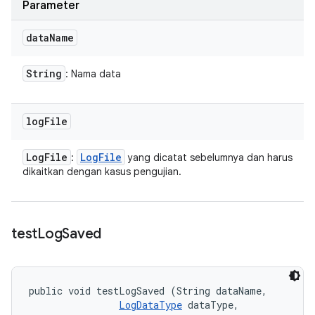
Parameter
data
Name
String
: Nama data
log
File
Log
File
Log
File
:
yang dicatat sebelumnya dan harus
dikaitkan dengan kasus pengujian.
test
Log
Saved
public void testLogSaved (String dataName, 

LogDataType
 dataType, 
