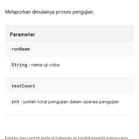
Melaporkan dimulainya proses pengujian.
Parameter
run
Name
String
: nama uji coba
test
Count
int
: jumlah total pengujian dalam operasi pengujian
Konten dan contoh kode di halaman ini tunduk kepada lisensi yang