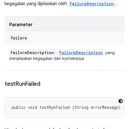
kegagalan yang dijelaskan oleh
FailureDescription
.
Parameter
failure
Failure
Description
Failure
Description
:
yang
menjelaskan kegagalan dan konteksnya.
test
Run
Failed
public void testRunFailed (String errorMessage)