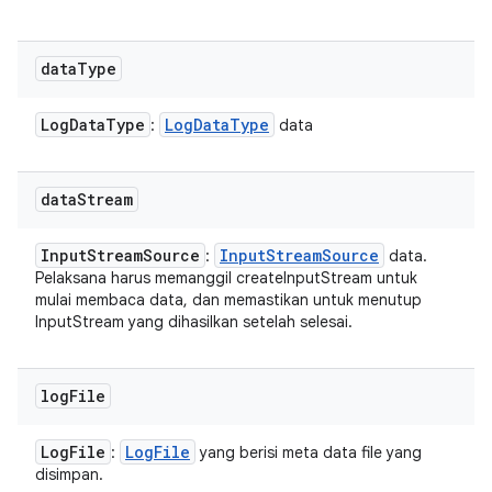
data
Type
Log
Data
Type
Log
Data
Type
:
data
data
Stream
Input
Stream
Source
Input
Stream
Source
:
data.
Pelaksana harus memanggil createInputStream untuk
mulai membaca data, dan memastikan untuk menutup
InputStream yang dihasilkan setelah selesai.
log
File
Log
File
Log
File
:
yang berisi meta data file yang
disimpan.