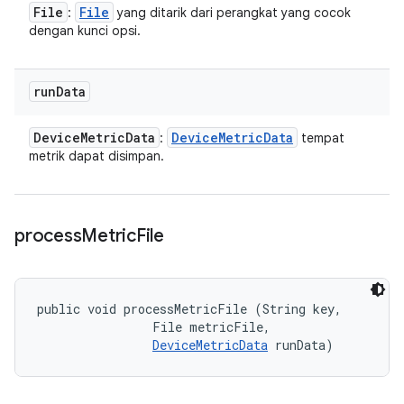
File
File
:
yang ditarik dari perangkat yang cocok
dengan kunci opsi.
run
Data
Device
Metric
Data
Device
Metric
Data
:
tempat
metrik dapat disimpan.
process
Metric
File
public void processMetricFile (String key, 

                File metricFile, 

DeviceMetricData
 runData)