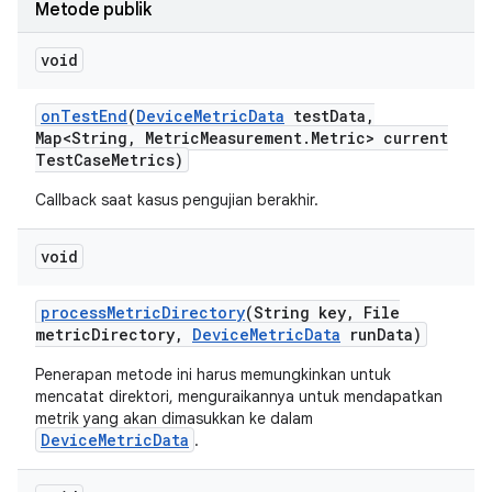
Metode publik
void
on
Test
End
(
Device
Metric
Data
test
Data
,
Map<String
,
Metric
Measurement
.
Metric> current
Test
Case
Metrics)
Callback saat kasus pengujian berakhir.
void
process
Metric
Directory
(String key
,
File
metric
Directory
,
Device
Metric
Data
run
Data)
Penerapan metode ini harus memungkinkan untuk
mencatat direktori, menguraikannya untuk mendapatkan
metrik yang akan dimasukkan ke dalam
DeviceMetricData
.