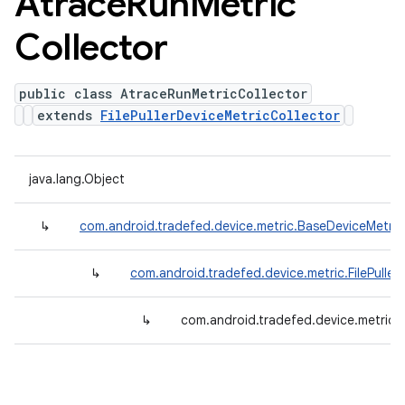
Atrace
Run
Metric
Collector
public class AtraceRunMetricCollector
extends
FilePullerDeviceMetricCollector
java.lang.Object
↳
com.android.tradefed.device.metric.BaseDeviceMetric
↳
com.android.tradefed.device.metric.FilePuller
↳
com.android.tradefed.device.metric.