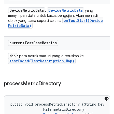
Device
Metric
Data
Device
Metric
Data
:
yang
menyimpan data untuk kasus pengujian. Akan menjadi
onTestStart(
Device
objek yang sama seperti selama
Metric
Data)
.
current
Test
Case
Metrics
Map
: peta metrik saat ini yang diteruskan ke
testEnded(
Test
Description
,
Map)
.
process
Metric
Directory
public void processMetricDirectory (String key, 

                File metricDirectory, 
