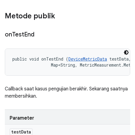
Metode publik
on
Test
End
public void onTestEnd (
DeviceMetricData
 testData, 

                Map<String, MetricMeasurement.Metr
Callback saat kasus pengujian berakhir. Sekarang saatnya
membersihkan.
Parameter
test
Data