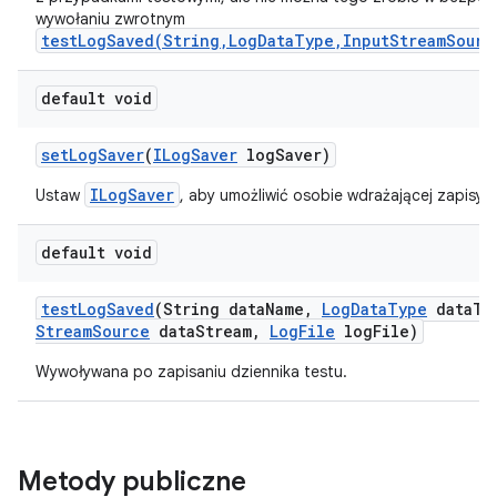
wywołaniu zwrotnym
testLogSaved(String,LogDataType,InputStreamSourc
default void
set
Log
Saver
(
ILog
Saver
log
Saver)
ILogSaver
Ustaw
, aby umożliwić osobie wdrażającej zapisywa
default void
test
Log
Saved
(String data
Name
,
Log
Data
Type
data
Ty
Stream
Source
data
Stream
,
Log
File
log
File)
Wywoływana po zapisaniu dziennika testu.
Metody publiczne