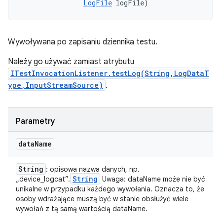
LogFile
 logFile)
Wywoływana po zapisaniu dziennika testu.
Należy go używać zamiast atrybutu
ITestInvocationListener.testLog(String,LogDataT
ype,InputStreamSource)
.
Parametry
data
Name
String
: opisowa nazwa danych, np.
String
„device_logcat”.
Uwaga: dataName może nie być
unikalne w przypadku każdego wywołania. Oznacza to, że
osoby wdrażające muszą być w stanie obsłużyć wiele
wywołań z tą samą wartością dataName.