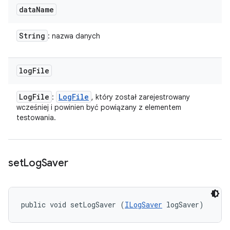
data
Name
String
: nazwa danych
log
File
Log
File
Log
File
:
, który został zarejestrowany
wcześniej i powinien być powiązany z elementem
testowania.
set
Log
Saver
public void setLogSaver (
ILogSaver
 logSaver)