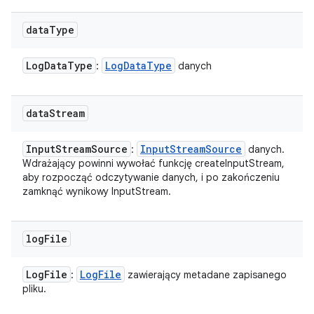
data
Type
Log
Data
Type
Log
Data
Type
:
danych
data
Stream
Input
Stream
Source
Input
Stream
Source
:
danych.
Wdrażający powinni wywołać funkcję createInputStream,
aby rozpocząć odczytywanie danych, i po zakończeniu
zamknąć wynikowy InputStream.
log
File
Log
File
Log
File
:
zawierający metadane zapisanego
pliku.