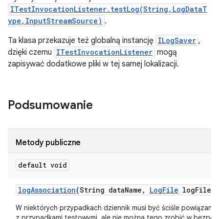
ITestInvocationListener.testLog(String,LogDataT
ype,InputStreamSource)
.
Ta klasa przekazuje też globalną instancję
ILogSaver
,
dzięki czemu
ITestInvocationListener
mogą
zapisywać dodatkowe pliki w tej samej lokalizacji.
Podsumowanie
Metody publiczne
default void
log
Association
(String data
Name
,
Log
File
log
File)
W niektórych przypadkach dziennik musi być ściśle powiązany
z przypadkami testowymi, ale nie można tego zrobić w bezpoś