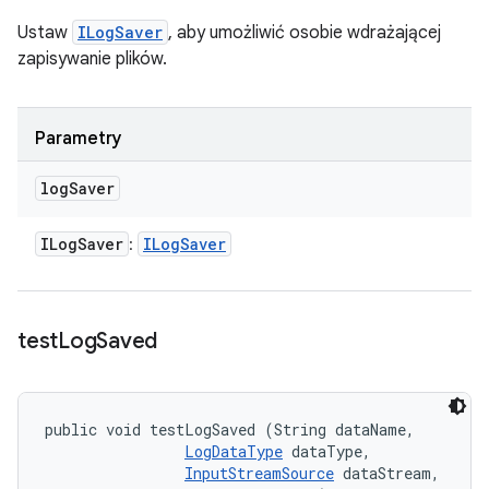
Ustaw
ILogSaver
, aby umożliwić osobie wdrażającej
zapisywanie plików.
Parametry
log
Saver
ILog
Saver
ILog
Saver
:
test
Log
Saved
public void testLogSaved (String dataName, 

LogDataType
 dataType, 

InputStreamSource
 dataStream, 
