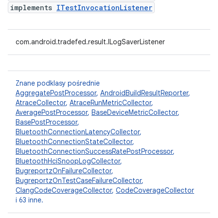
implements
ITestInvocationListener
com.android.tradefed.result.ILogSaverListener
Znane podklasy pośrednie
AggregatePostProcessor
,
AndroidBuildResultReporter
,
AtraceCollector
,
AtraceRunMetricCollector
,
AveragePostProcessor
,
BaseDeviceMetricCollector
,
BasePostProcessor
,
BluetoothConnectionLatencyCollector
,
BluetoothConnectionStateCollector
,
BluetoothConnectionSuccessRatePostProcessor
,
BluetoothHciSnoopLogCollector
,
BugreportzOnFailureCollector
,
BugreportzOnTestCaseFailureCollector
,
ClangCodeCoverageCollector
,
CodeCoverageCollector
i 63 inne.