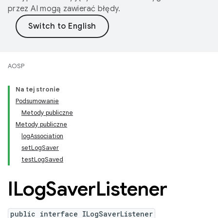
przez AI mogą zawierać błędy.
AOSP
Na tej stronie
Podsumowanie
Metody publiczne
Metody publiczne
logAssociation
setLogSaver
testLogSaved
ILog
Saver
Listener
public interface ILogSaverListener