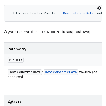
public void onTestRunStart (
DeviceMetricData
 runDa
Wywołanie zwrotne po rozpoczęciu sesji testowej.
Parametry
run
Data
Device
Metric
Data
Device
Metric
Data
:
zawierające
dane sesji.
Zgłasza