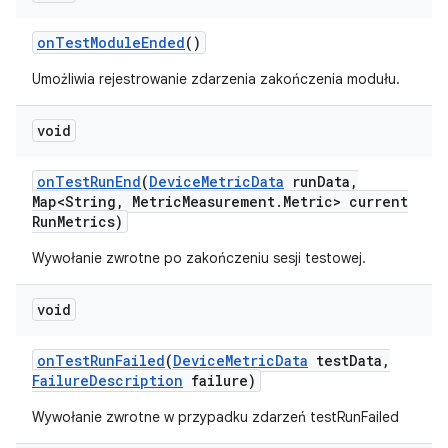
on
Test
Module
Ended
()
Umożliwia rejestrowanie zdarzenia zakończenia modułu.
void
on
Test
Run
End
(
Device
Metric
Data
run
Data
,
Map<String
,
Metric
Measurement
.
Metric> current
Run
Metrics)
Wywołanie zwrotne po zakończeniu sesji testowej.
void
on
Test
Run
Failed
(
Device
Metric
Data
test
Data
,
Failure
Description
failure)
Wywołanie zwrotne w przypadku zdarzeń testRunFailed