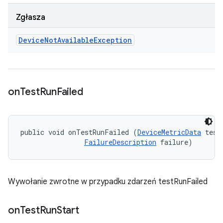
Zgłasza
Device
Not
Available
Exception
on
Test
Run
Failed
public void onTestRunFailed (
DeviceMetricData
 testD
FailureDescription
 failure)
Wywołanie zwrotne w przypadku zdarzeń testRunFailed
on
Test
Run
Start