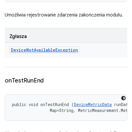
Umożliwia rejestrowanie zdarzenia zakończenia modułu.
Zgłasza
Device
Not
Available
Exception
on
Test
Run
End
public void onTestRunEnd (
DeviceMetricData
 runData,
                Map<String, MetricMeasurement.Metr