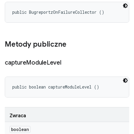
public BugreportzOnFailureCollector ()
Metody publiczne
capture
Module
Level
public boolean captureModuleLevel ()
Zwraca
boolean