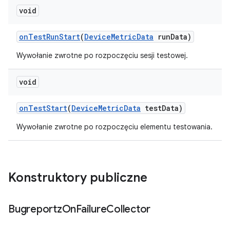
void
on
Test
Run
Start
(
Device
Metric
Data
run
Data)
Wywołanie zwrotne po rozpoczęciu sesji testowej.
void
on
Test
Start
(
Device
Metric
Data
test
Data)
Wywołanie zwrotne po rozpoczęciu elementu testowania.
Konstruktory publiczne
Bugreportz
On
Failure
Collector