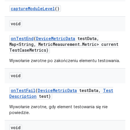
capture
Module
Level
()
void
on
Test
End
(
Device
Metric
Data
test
Data
,
Map<String
,
Metric
Measurement
.
Metric> current
Test
Case
Metrics)
Wywołanie zwrotne po zakończeniu elementu testowania.
void
on
Test
Fail
(
Device
Metric
Data
test
Data
,
Test
Description
test)
Wywołanie zwrotne, gdy element testowania się nie
powiedzie.
void