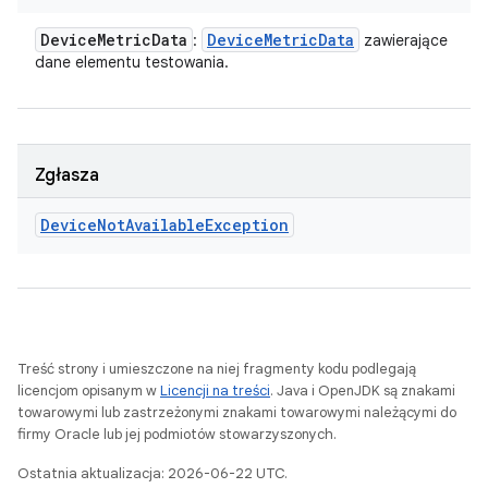
Device
Metric
Data
Device
Metric
Data
:
zawierające
dane elementu testowania.
Zgłasza
Device
Not
Available
Exception
Treść strony i umieszczone na niej fragmenty kodu podlegają
licencjom opisanym w
Licencji na treści
. Java i OpenJDK są znakami
towarowymi lub zastrzeżonymi znakami towarowymi należącymi do
firmy Oracle lub jej podmiotów stowarzyszonych.
Ostatnia aktualizacja: 2026-06-22 UTC.