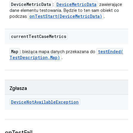
Device
Metric
Data
Device
Metric
Data
:
zawierające
dane elementu testowania. Będzie to ten sam obiekt co
onTestStart(
Device
Metric
Data)
podczas
.
current
Test
Case
Metrics
Map
testEnded(
: bieżąca mapa danych przekazana do
Test
Description
,
Map)
.
Zgłasza
Device
Not
Available
Exception
on
Test
Fail