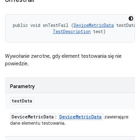
public void onTestFail (
DeviceMetricData
 testData, 
TestDescription
 test)
Wywołanie zwrotne, gdy element testowania się nie
powiedzie.
Parametry
test
Data
Device
Metric
Data
Device
Metric
Data
:
zawierające
dane elementu testowania.