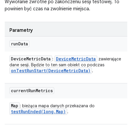
Wywołanie zwrotne po zakończeniu sesji testowej. To
powinien być czas na zwolnienie miejsca.
Parametry
run
Data
Device
Metric
Data
Device
Metric
Data
:
zawierające
dane sesji. Będzie to ten sam obiekt co podczas
onTestRunStart(
Device
Metric
Data)
.
current
Run
Metrics
Map
: bieżąca mapa danych przekazana do
testRunEnded(
long
,
Map)
.