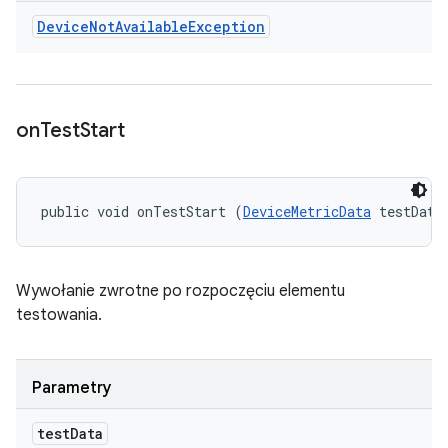
Device
Not
Available
Exception
on
Test
Start
public void onTestStart (
DeviceMetricData
 testData
Wywołanie zwrotne po rozpoczęciu elementu
testowania.
Parametry
test
Data