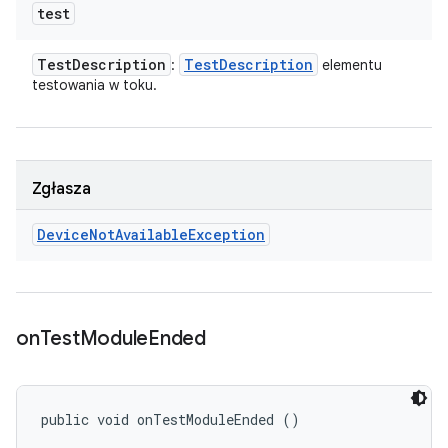
test
Test
Description
Test
Description
:
elementu
testowania w toku.
Zgłasza
Device
Not
Available
Exception
on
Test
Module
Ended
public void onTestModuleEnded ()