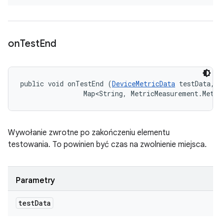
on
Test
End
public void onTestEnd (
DeviceMetricData
 testData, 

                Map<String, MetricMeasurement.Metr
Wywołanie zwrotne po zakończeniu elementu
testowania. To powinien być czas na zwolnienie miejsca.
Parametry
test
Data