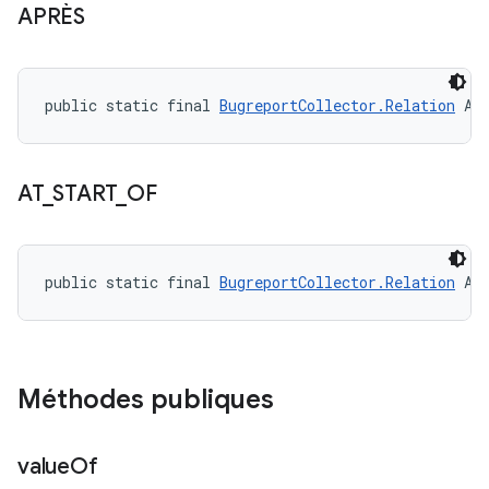
APRÈS
public static final 
BugreportCollector.Relation
 AF
AT
_
START
_
OF
public static final 
BugreportCollector.Relation
 AT
Méthodes publiques
value
Of