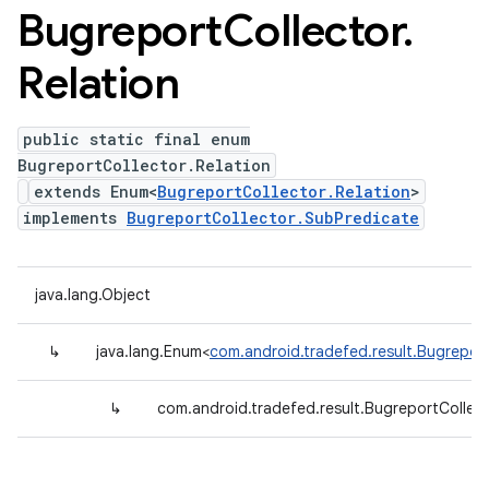
Bugreport
Collector
.
Relation
public static final enum
BugreportCollector.Relation
extends Enum<
BugreportCollector.Relation
>
implements
BugreportCollector.SubPredicate
java.lang.Object
↳
java.lang.Enum<
com.android.tradefed.result.Bugreport
↳
com.android.tradefed.result.BugreportCollect