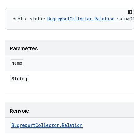
public static 
BugreportCollector.Relation
 valueOf 
Paramètres
name
String
Renvoie
Bugreport
Collector
.
Relation