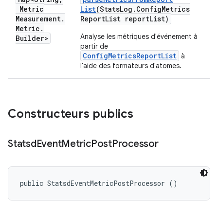
Metric
List
(Stats
Log
.
Config
Metrics
Measurement
.
Report
List report
List)
Metric
.
Analyse les métriques d'événement à
Builder>
partir de
ConfigMetricsReportList
à
l'aide des formateurs d'atomes.
Constructeurs publics
Statsd
Event
Metric
Post
Processor
public StatsdEventMetricPostProcessor ()