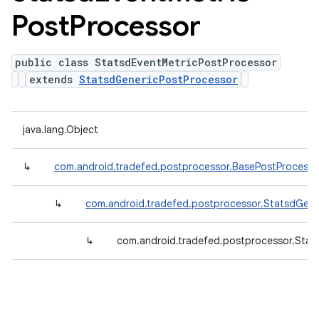
Post
Processor
public class StatsdEventMetricPostProcessor
extends
StatsdGenericPostProcessor
java.lang.Object
↳
com.android.tradefed.postprocessor.BasePostProcesso
↳
com.android.tradefed.postprocessor.StatsdGene
↳
com.android.tradefed.postprocessor.Stat