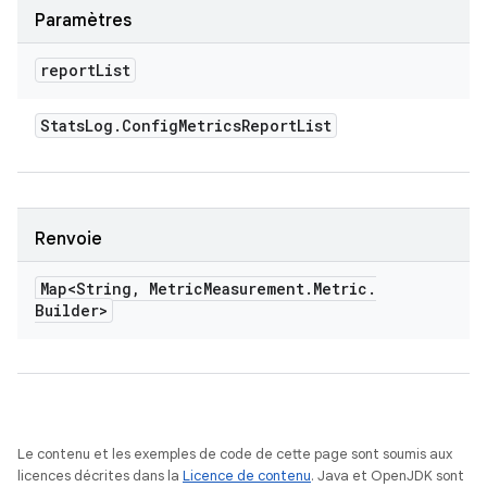
Paramètres
report
List
Stats
Log
.
Config
Metrics
Report
List
Renvoie
Map<String
,
Metric
Measurement
.
Metric
.
Builder>
Le contenu et les exemples de code de cette page sont soumis aux
licences décrites dans la
Licence de contenu
. Java et OpenJDK sont