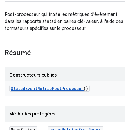
Post-processeur qui traite les métriques d'événement
dans les rapports statsd en paires clé-valeur, à l'aide des
formateurs spécifiés sur le processeur.
Résumé
Constructeurs publics
Statsd
Event
Metric
Post
Processor
()
Méthodes protégées
Map<String
,
parse
Metrics
From
Report