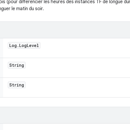
 mois (pour différencier les heures des instances TF de longue dur
guer le matin du soir.
Log
.
Log
Level
String
String