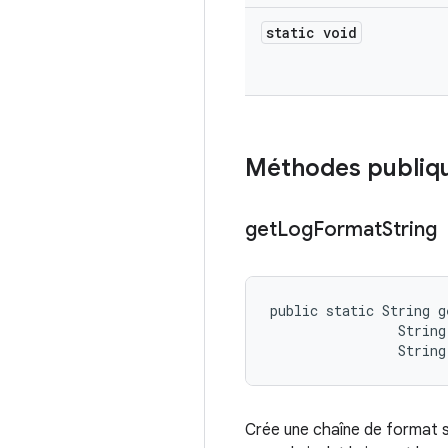
static void
Méthodes publiq
get
Log
Format
String
public static String 
                String 
                String
Crée une chaîne de format se