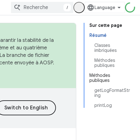
/
Sur cette page
Résumé
antir la stabilité de la
Classes
ème et au quatrième
imbriquées
 La branche de fichier
Méthodes
récente envoyée à AOSP.
publiques
Méthodes
publiques
getLogFormatStr
ing
printLog