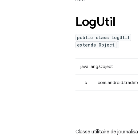
Log
Util
public class LogUtil
extends Object
java.lang.Object
↳
com.android.tradefe
Classe utilitaire de journali