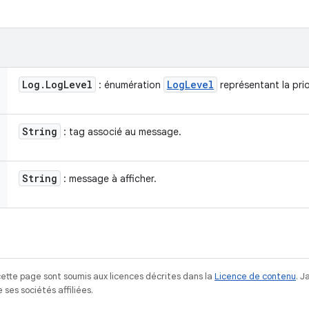
Log
.
Log
Level
Log
Level
: énumération
représentant la pri
String
: tag associé au message.
String
: message à afficher.
ette page sont soumis aux licences décrites dans la
Licence de contenu
. 
ses sociétés affiliées.