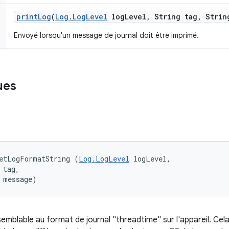
print
Log
(
Log
.
Log
Level
log
Level
,
String tag
,
String
Envoyé lorsqu'un message de journal doit être imprimé.
ues
getLogFormatString (
Log.LogLevel
 logLevel, 

tag, 

 message)
mblable au format de journal "threadtime" sur l'appareil. Cela 