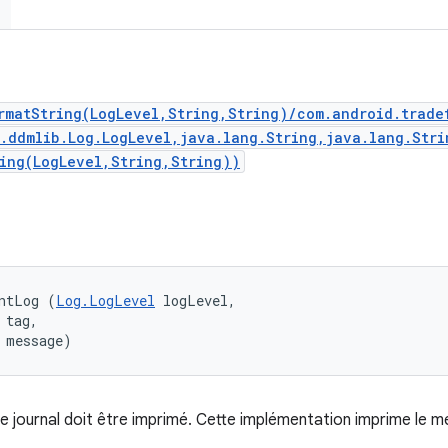
rmatString(LogLevel,String,String)/com.android.trade
d.ddmlib.Log.LogLevel,java.lang.String,java.lang.Stri
ing(LogLevel,String,String))
ntLog (
Log.LogLevel
 logLevel, 

tag, 

 message)
 journal doit être imprimé. Cette implémentation imprime le 