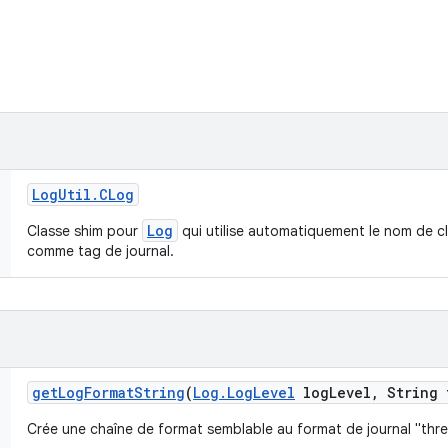
Log
Util
.
CLog
Log
Classe shim pour
qui utilise automatiquement le nom de cl
comme tag de journal.
get
Log
Format
String
(
Log
.
Log
Level
log
Level
,
String 
Crée une chaîne de format semblable au format de journal "threa