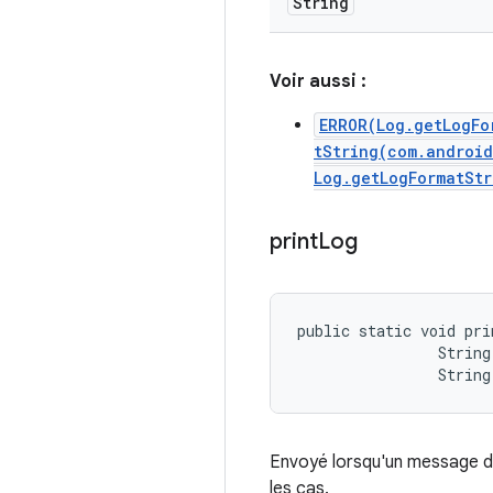
String
Voir aussi :
ERROR(Log.getLogFo
tString(com.androi
Log.getLogFormatStr
print
Log
public static void pri
                String 
                String
Envoyé lorsqu'un message de
les cas.