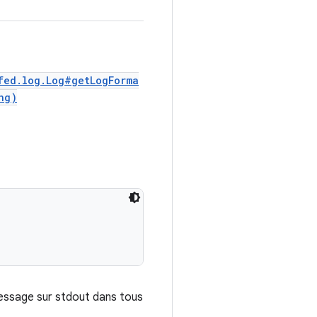
fed.log.Log#getLogForma
ng)
message sur stdout dans tous