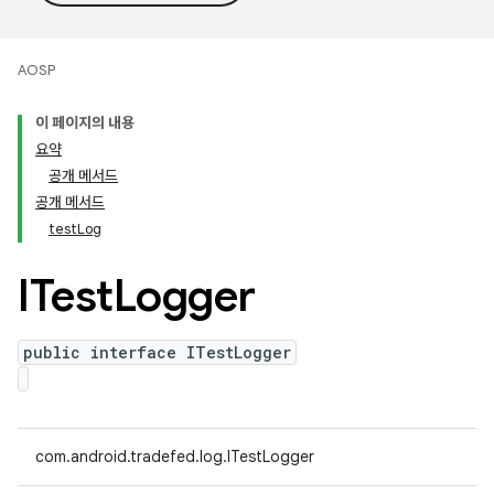
AOSP
이 페이지의 내용
요약
공개 메서드
공개 메서드
testLog
ITest
Logger
public interface ITestLogger
com.android.tradefed.log.ITestLogger