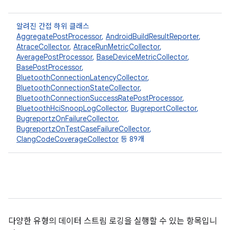
알려진 간접 하위 클래스
AggregatePostProcessor
,
AndroidBuildResultReporter
,
AtraceCollector
,
AtraceRunMetricCollector
,
AveragePostProcessor
,
BaseDeviceMetricCollector
,
BasePostProcessor
,
BluetoothConnectionLatencyCollector
,
BluetoothConnectionStateCollector
,
BluetoothConnectionSuccessRatePostProcessor
,
BluetoothHciSnoopLogCollector
,
BugreportCollector
,
BugreportzOnFailureCollector
,
BugreportzOnTestCaseFailureCollector
,
ClangCodeCoverageCollector
등 89개
다양한 유형의 데이터 스트림 로깅을 실행할 수 있는 항목입니