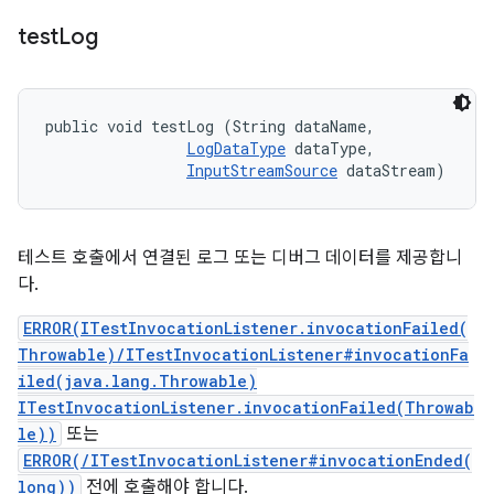
test
Log
public void testLog (String dataName, 

LogDataType
 dataType, 

InputStreamSource
 dataStream)
테스트 호출에서 연결된 로그 또는 디버그 데이터를 제공합니
다.
ERROR(ITestInvocationListener.invocationFailed(
Throwable)/ITestInvocationListener#invocationFa
iled(java.lang.Throwable)
ITestInvocationListener.invocationFailed(Throwab
le))
또는
ERROR(/ITestInvocationListener#invocationEnded(
long))
전에 호출해야 합니다.