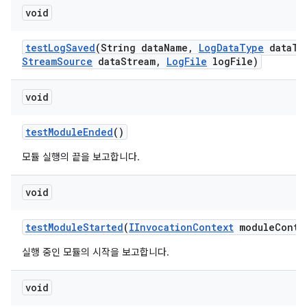
void
test
Log
Saved
(String data
Name
,
Log
Data
Type
data
Ty
Stream
Source
data
Stream
,
Log
File
log
File)
void
test
Module
Ended
()
모듈 실행의 끝을 보고합니다.
void
test
Module
Started
(
IInvocation
Context
module
Conte
실행 중인 모듈의 시작을 보고합니다.
void