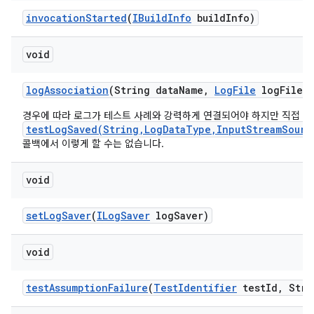
invocation
Started
(
IBuild
Info
build
Info)
void
log
Association
(String data
Name
,
Log
File
log
File)
경우에 따라 로그가 테스트 사례와 강력하게 연결되어야 하지만 직접
testLogSaved(String,LogDataType,InputStreamSourc
콜백에서 이렇게 할 수는 없습니다.
void
set
Log
Saver
(
ILog
Saver
log
Saver)
void
test
Assumption
Failure
(
Test
Identifier
test
Id
,
Stri