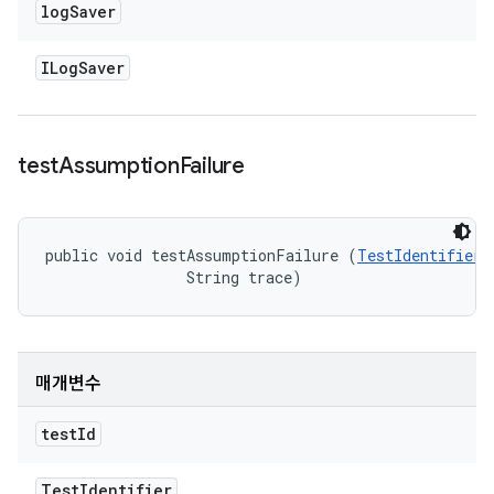
log
Saver
ILog
Saver
test
Assumption
Failure
public void testAssumptionFailure (
TestIdentifier
 
                String trace)
매개변수
test
Id
Test
Identifier