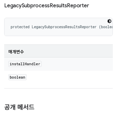
Legacy
Subprocess
Results
Reporter
protected LegacySubprocessResultsReporter (boolean
매개변수
install
Handler
boolean
공개 메서드