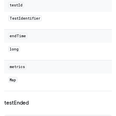
test
Id
Test
Identifier
end
Time
long
metrics
Map
test
Ended