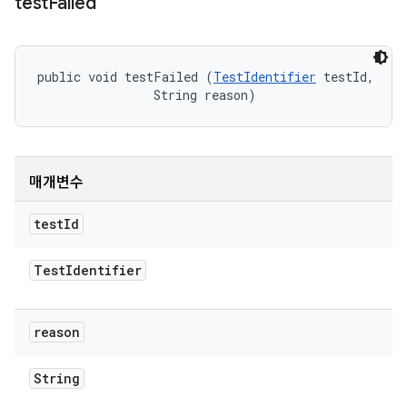
test
Failed
public void testFailed (
TestIdentifier
 testId, 

                String reason)
매개변수
test
Id
Test
Identifier
reason
String