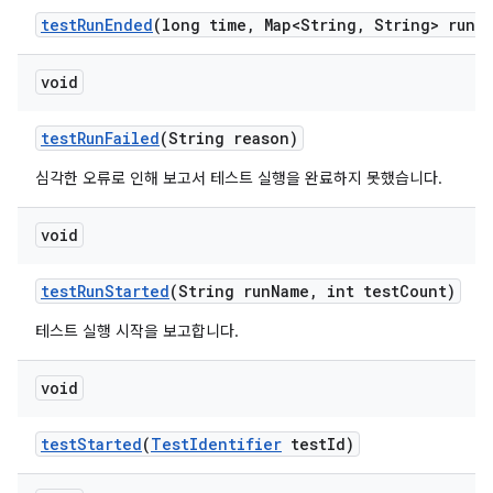
test
Run
Ended
(long time
,
Map<String
,
String> run
M
void
test
Run
Failed
(String reason)
심각한 오류로 인해 보고서 테스트 실행을 완료하지 못했습니다.
void
test
Run
Started
(String run
Name
,
int test
Count)
테스트 실행 시작을 보고합니다.
void
test
Started
(
Test
Identifier
test
Id)