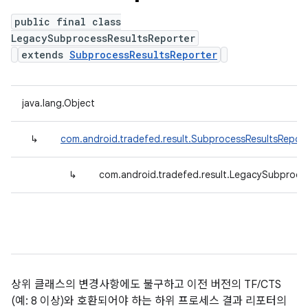
public final class
LegacySubprocessResultsReporter
extends
SubprocessResultsReporter
java.lang.Object
↳
com.android.tradefed.result.SubprocessResultsReport
↳
com.android.tradefed.result.LegacySubproce
상위 클래스의 변경사항에도 불구하고 이전 버전의 TF/CTS
(예: 8 이상)와 호환되어야 하는 하위 프로세스 결과 리포터의