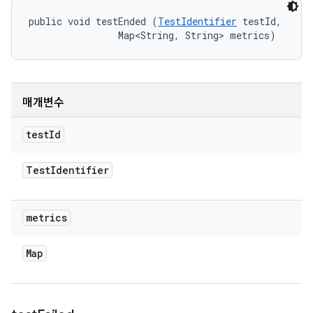
public void testEnded (
TestIdentifier
 testId, 

                Map<String, String> metrics)
매개변수
test
Id
Test
Identifier
metrics
Map