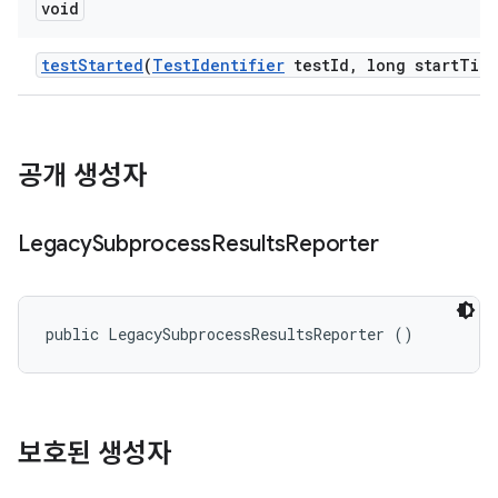
void
test
Started
(
Test
Identifier
test
Id
,
long start
Tim
공개 생성자
Legacy
Subprocess
Results
Reporter
public LegacySubprocessResultsReporter ()
보호된 생성자