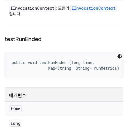
IInvocation
Context
IInvocation
Context
: 모듈의
입니다.
test
Run
Ended
public void testRunEnded (long time, 

                Map<String, String> runMetrics)
매개변수
time
long