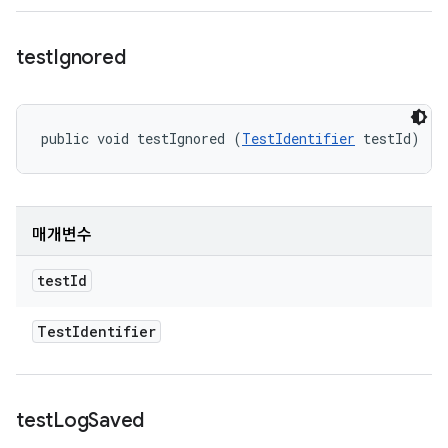
test
Ignored
public void testIgnored (
TestIdentifier
 testId)
매개변수
test
Id
Test
Identifier
test
Log
Saved