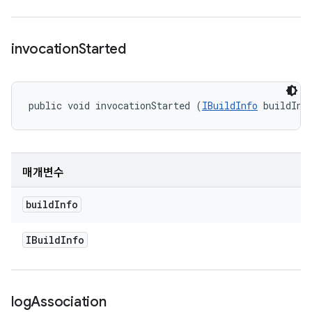
invocation
Started
public void invocationStarted (
IBuildInfo
 buildInf
매개변수
build
Info
IBuild
Info
log
Association