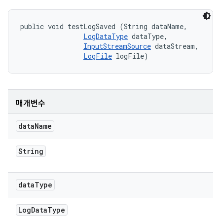
public void testLogSaved (String dataName, 

LogDataType
 dataType, 

InputStreamSource
 dataStream, 

LogFile
 logFile)
매개변수
data
Name
String
data
Type
Log
Data
Type