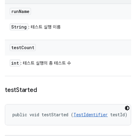
run
Name
String
: 테스트 실행 이름
test
Count
int
: 테스트 실행의 총 테스트 수
test
Started
public void testStarted (
TestIdentifier
 testId)