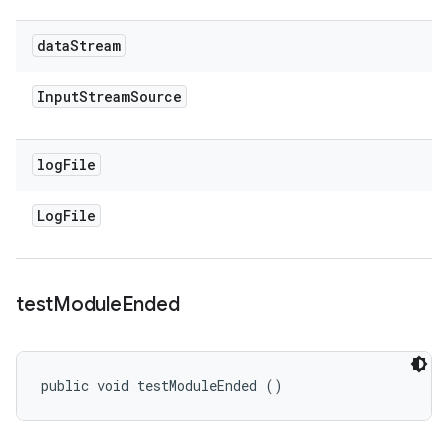
data
Stream
Input
Stream
Source
log
File
Log
File
test
Module
Ended
public void testModuleEnded ()