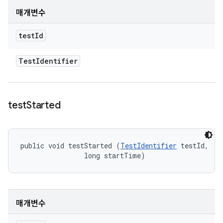
매개변수
test
Id
Test
Identifier
test
Started
public void testStarted (
TestIdentifier
 testId, 

                long startTime)
매개변수