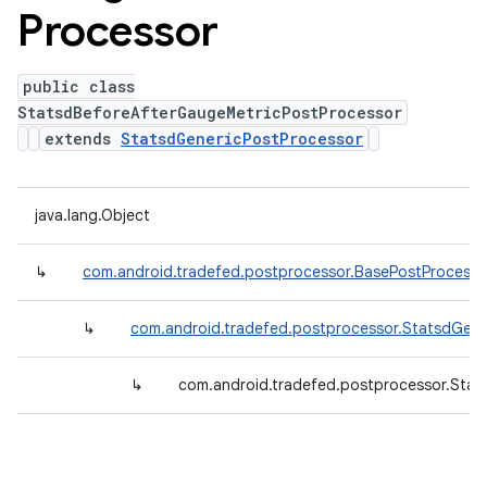
Processor
public class
StatsdBeforeAfterGaugeMetricPostProcessor
extends
StatsdGenericPostProcessor
java.lang.Object
↳
com.android.tradefed.postprocessor.BasePostProcesso
↳
com.android.tradefed.postprocessor.StatsdGene
↳
com.android.tradefed.postprocessor.Stat