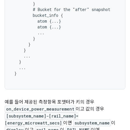
         }

         # Bucket for the "after" snapshot

         bucket_info {

           atom {...}

           atom {...}

           ...

         }

       }

     }

     ...

   }

   ...

 }

예를 들어 제공된 측정항목 포맷터가 키의 경우
on_device_power_measurement
이고 값의 경우
[subsystem_name]-[rail_name]=
[energy_microwatt_secs]
이면
subsystem_name
이
display
rail_name
RAIL_NAME