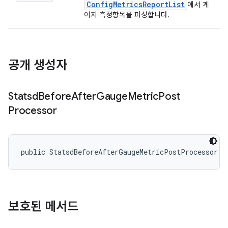
ConfigMetricsReportList
에서 게
이지 측정항목을 파싱합니다.
공개 생성자
Statsd
Before
After
Gauge
Metric
Post
Processor
public StatsdBeforeAfterGaugeMetricPostProcessor (
보호된 메서드