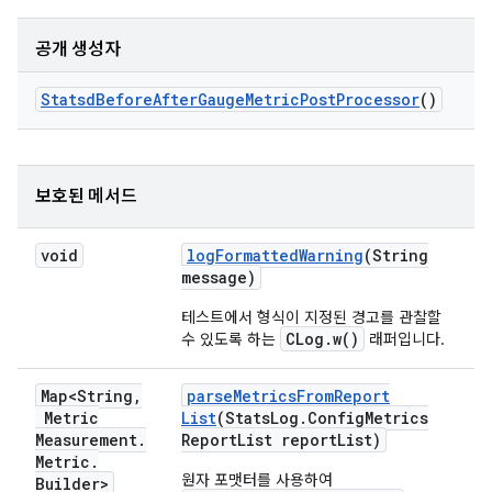
공개 생성자
Statsd
Before
After
Gauge
Metric
Post
Processor
()
보호된 메서드
void
log
Formatted
Warning
(String
message)
테스트에서 형식이 지정된 경고를 관찰할
CLog.w()
수 있도록 하는
래퍼입니다.
Map<String
,
parse
Metrics
From
Report
Metric
List
(Stats
Log
.
Config
Metrics
Measurement
.
Report
List report
List)
Metric
.
원자 포맷터를 사용하여
Builder>