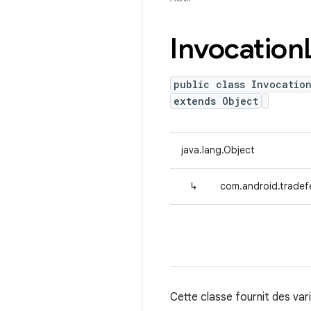
Invocation
public class Invocatio
extends Object
java.lang.Object
↳
com.android.tradefe
Cette classe fournit des var