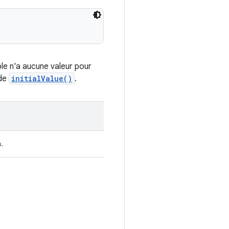
ble n'a aucune valeur pour
ode
initialValue()
.
.