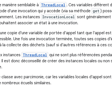
e manière semblable à
ThreadLocal
. Ces variables diffèrent
ode d'une invocation qui y accède (via sa méthode
get
) poss
ndamment. Les instances
InvocationLocal
sont généralement 
souhaitent associer un état à une invocation.
ne copie d'une variable de portée d'appel tant que l'appel est 
ssible. Une fois une invocation terminée, toutes ses copies d'
 la collecte des déchets (sauf si d'autres références à ces co
ux instances
ThreadLocal
qui ne sont plus référencées pendan
 Il est donc déconseillé de créer des instances locales ou non s
e.
e classe avec parcimonie, car les variables locales d'appel sont
 nombreux écueils similaires.