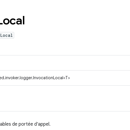
Local
nLocal
d.invoker.logger.InvocationLocal<T>
iables de portée d'appel.