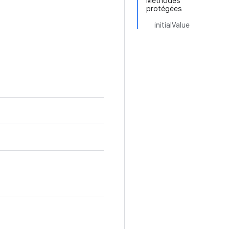
Méthodes
protégées
initialValue