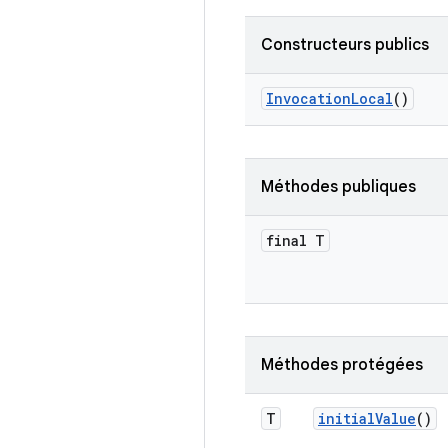
Constructeurs publics
Invocation
Local
()
Méthodes publiques
final T
Méthodes protégées
T
initial
Value
()