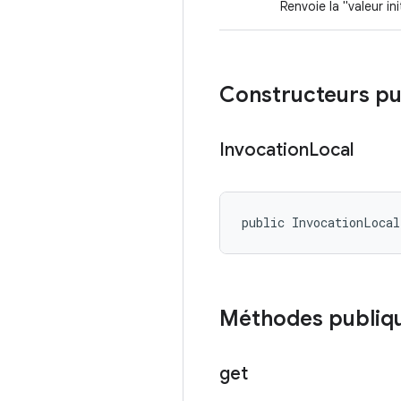
Renvoie la "valeur in
Constructeurs pu
Invocation
Local
public InvocationLoca
Méthodes publiq
get