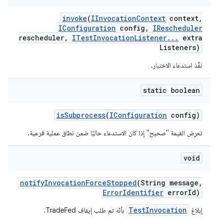
invoke
(
IInvocation
Context
context
,
IConfiguration
config
,
IRescheduler
rescheduler
,
ITest
Invocation
Listener
.
.
.
extra
Listeners)
نفِّذ استدعاء الاختبار.
static boolean
is
Subprocess
(
IConfiguration
config)
تعرِض القيمة "صحيح" إذا كان الاستدعاء حاليًا ضمن نطاق عملية فرعية.
void
notify
Invocation
Force
Stopped
(String message
,
Error
Identifier
error
Id)
TestInvocation
إبلاغ
بأنّه تم طلب إيقاف TradeFed.