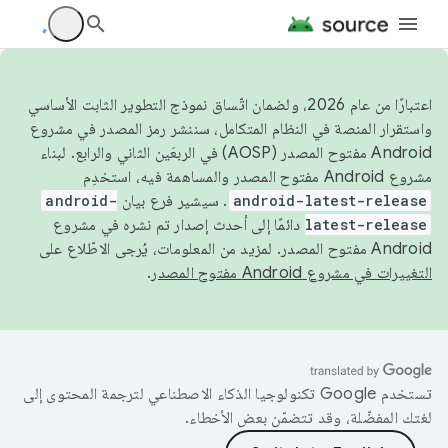
اعتبارًا من عام 2026، ولضمان اتّساق نموذج التطوير الثابت الأساسي
واستقرار المنصة في النظام المتكامل، سننشر رمز المصدر في مشروع
Android مفتوح المصدر (AOSP) في الربعَين الثاني والرابع. لبناء
مشروع Android مفتوح المصدر والمساهمة فيه، استخدِم
android-latest-release
. سيشير فرع بيان
android-
latest-release
دائمًا إلى أحدث إصدار تم نشره في مشروع
Android مفتوح المصدر. لمزيد من المعلومات، يُرجى الاطّلاع على
التغييرات في مشروع Android مفتوح المصدر
.
تستخدم Google تكنولوجيا الذكاء الاصطناعي لترجمة المحتوى إلى
لغتك المفضّلة، وقد تتضمّن بعض الأخطاء.