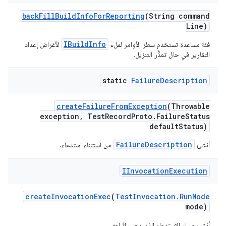
back
Fill
Build
Info
For
Reporting
(String command
Line)
IBuildInfo
فئة مساعدة تستخدم سطر الأوامر لملء
لأغراض إعداد
التقارير في حال تعذُّر التنزيل.
static
Failure
Description
create
Failure
From
Exception
(Throwable
exception
,
Test
Record
Proto
.
Failure
Status
default
Status)
FailureDescription
أنشئ
من استثناء استدعاء.
IInvocation
Execution
create
Invocation
Exec
(
Test
Invocation
.
Run
Mode
mode)
أنشئ مسار الاستدعاء الذي يجب اتّباعه.