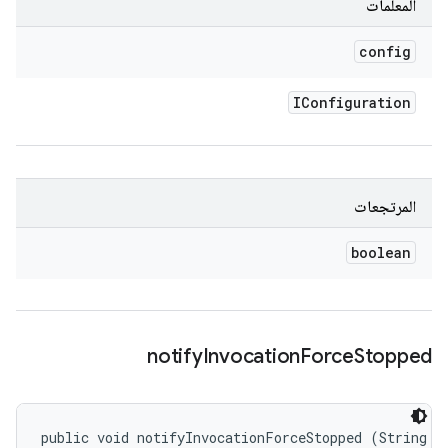
المعلَمات
config
IConfiguration
المرتجعات
boolean
notify
Invocation
Force
Stopped
public void notifyInvocationForceStopped (String me