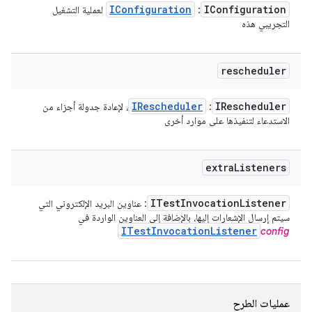
IConfiguration
IConfiguration
:
لعملية التشغيل
التجريبي هذه
rescheduler
IRescheduler
IRescheduler
:
، لإعادة جدولة أجزاء من
الاستدعاء لتنفيذها على موارد أخرى
extra
Listeners
ITest
Invocation
Listener
: عناوين البريد الإلكتروني التي
سيتم إرسال الإشعارات إليها، بالإضافة إلى العناوين الواردة في
ITest
Invocation
Listener
config
عمليات الطرح