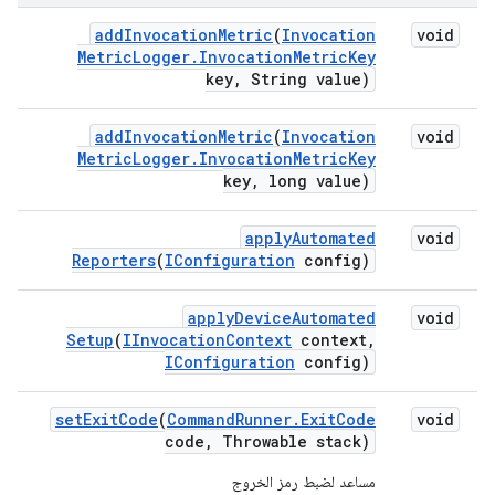
add
Invocation
Metric
(
Invocation
void
Metric
Logger
.
Invocation
Metric
Key
key
,
String value)
add
Invocation
Metric
(
Invocation
void
Metric
Logger
.
Invocation
Metric
Key
key
,
long value)
apply
Automated
void
Reporters
(
IConfiguration
config)
apply
Device
Automated
void
Setup
(
IInvocation
Context
context
,
IConfiguration
config)
set
Exit
Code
(
Command
Runner
.
Exit
Code
void
code
,
Throwable stack)
مساعد لضبط رمز الخروج