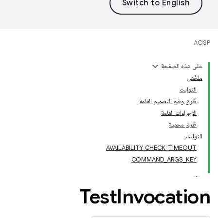
AOSP
على هذه الصفحة
ملخّص
الثوابت
طُرق وضع التصميم العامة
الإجراءات العامة
طُرق محمية
الثوابت
AVAILABILITY_CHECK_TIMEOUT
COMMAND_ARGS_KEY
Test
Invocation