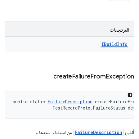
المرتجعات
IBuild
Info
create
Failure
From
Exception
public static 
FailureDescription
 createFailureFrom
                TestRecordProto.FailureStatus defa
أنشئ
FailureDescription
من استثناء استدعاء.