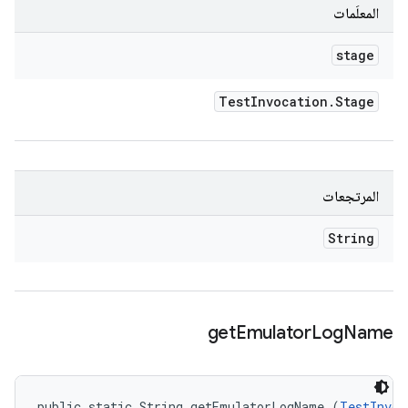
المعلَمات
stage
Test
Invocation
.
Stage
المرتجعات
String
get
Emulator
Log
Name
public static String getEmulatorLogName (
TestInvoc