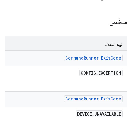
ملخّص
قيم التعداد
Command
Runner
.
Exit
Code
CONFIG
_
EXCEPTION
Command
Runner
.
Exit
Code
DEVICE
_
UNAVAILABLE