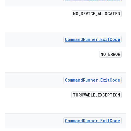
NO
_
DEVICE
_
ALLOCATED
Command
Runner
.
Exit
Code
NO
_
ERROR
Command
Runner
.
Exit
Code
THROWABLE
_
EXCEPTION
Command
Runner
.
Exit
Code