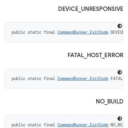
DEVICE
_
UNRESPONSIVE
public static final 
CommandRunner.ExitCode
 DEVICE_
FATAL
_
HOST
_
ERROR
public static final 
CommandRunner.ExitCode
 FATAL_H
NO
_
BUILD
public static final 
CommandRunner.ExitCode
 NO_BUIL