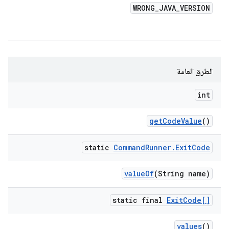
WRONG
_
JAVA
_
VERSION
الطرق العامة
int
get
Code
Value
()
static
Command
Runner
.
Exit
Code
value
Of
(String name)
static final
Exit
Code[]
values
()