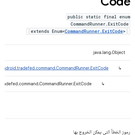
Code
public static final enum
CommandRunner.ExitCode
extends Enum<
CommandRunner.ExitCode
>
java.lang.Object
.android.tradefed.command.CommandRunner.ExitCode
↳
.tradefed.command.CommandRunner.ExitCode
↳
رموز الخطأ التي يمكن الخروج بها