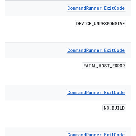
Command
Runner
.
Exit
Code
DEVICE
_
UNRESPONSIVE
Command
Runner
.
Exit
Code
FATAL
_
HOST
_
ERROR
Command
Runner
.
Exit
Code
NO
_
BUILD
Command
Runner
.
Exit
Code