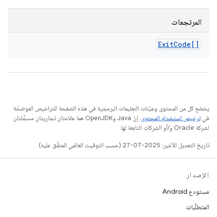
المرتجعات
Exit
Code[]
يخضع كل من المحتوى وعيّنات التعليمات البرمجية في هذه الصفحة للتراخيص الموضحّة
في
ترخيص استخدام المحتوى
. إنّ Java وOpenJDK هما علامتان تجاريتان مسجَّلتان
لشركة Oracle و/أو الشركات التابعة لها.
تاريخ التعديل الأخير: 2025-07-27 (حسب التوقيت العالمي المتفَّق عليه)
الإصدار
مستودع Android
المتطلّبات