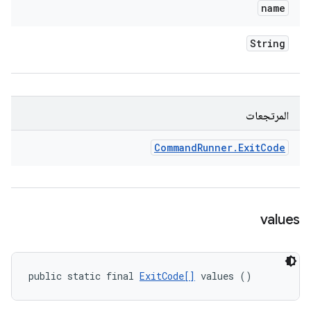
name
String
المرتجعات
Command
Runner
.
Exit
Code
values
public static final 
ExitCode[]
 values ()