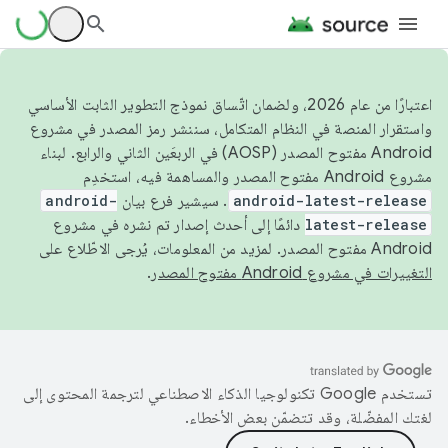
اعتبارًا من عام 2026، ولضمان اتّساق نموذج التطوير الثابت الأساسي
واستقرار المنصة في النظام المتكامل، سننشر رمز المصدر في مشروع
Android مفتوح المصدر (AOSP) في الربعَين الثاني والرابع. لبناء
مشروع Android مفتوح المصدر والمساهمة فيه، استخدِم
android-latest-release
. سيشير فرع بيان
android-
latest-release
دائمًا إلى أحدث إصدار تم نشره في مشروع
Android مفتوح المصدر. لمزيد من المعلومات، يُرجى الاطّلاع على
التغييرات في مشروع Android مفتوح المصدر
.
تستخدم Google تكنولوجيا الذكاء الاصطناعي لترجمة المحتوى إلى
لغتك المفضّلة، وقد تتضمّن بعض الأخطاء.