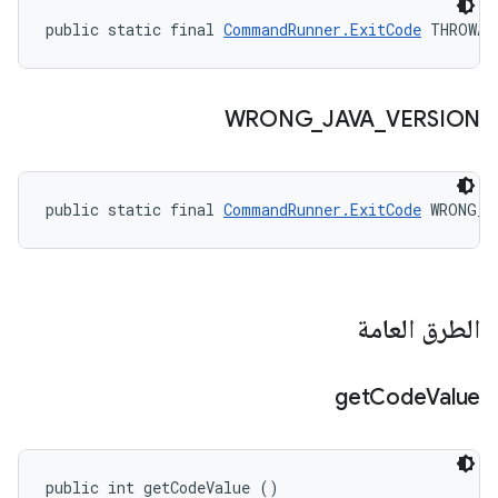
public static final 
CommandRunner.ExitCode
 THROWAB
WRONG
_
JAVA
_
VERSION
public static final 
CommandRunner.ExitCode
 WRONG_J
الطرق العامة
get
Code
Value
public int getCodeValue ()