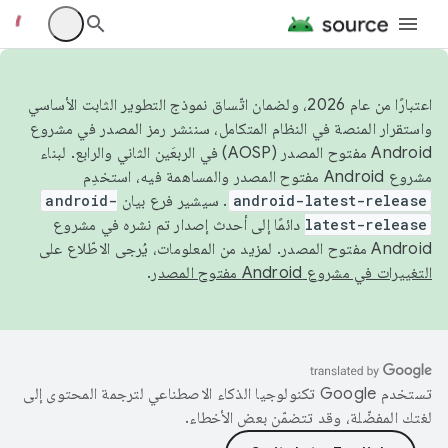
اعتبارًا من عام 2026، ولضمان اتّساق نموذج التطوير الثابت الأساسي
واستقرار المنصة في النظام المتكامل، سننشر رمز المصدر في مشروع
Android مفتوح المصدر (AOSP) في الربعَين الثاني والرابع. لبناء
مشروع Android مفتوح المصدر والمساهمة فيه، استخدِم
android-latest-release
. سيشير فرع بيان
android-
latest-release
دائمًا إلى أحدث إصدار تم نشره في مشروع
Android مفتوح المصدر. لمزيد من المعلومات، يُرجى الاطّلاع على
التغييرات في مشروع Android مفتوح المصدر
.
تستخدم Google تكنولوجيا الذكاء الاصطناعي لترجمة المحتوى إلى
لغتك المفضّلة، وقد تتضمّن بعض الأخطاء.