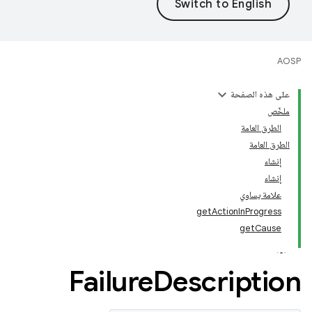
AOSP
على هذه الصفحة
ملخّص
الطرق العامة
الطرق العامة
إنشاء
إنشاء
علامة يساوي
getActionInProgress
getCause
Failure
Description