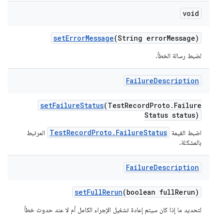
void
set
Error
Message
(String error
Message)
لضبط رسالة الخطأ.
Failure
Description
set
Failure
Status
(Test
Record
Proto
.
Failure
Status status)
TestRecordProto.FailureStatus
اضبط القيمة
المرتبط
بالمشكلة.
Failure
Description
set
Full
Rerun
(boolean full
Rerun)
لتحديد ما إذا كان سيتم إعادة تشغيل الإجراء الكامل أم لا عند حدوث خطأ