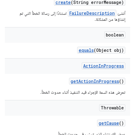
create
(String error
Message)
FailureDescription
أنشئ
استنادًا إلى رسالة الخطأ التي تم
إنشاؤها من المشكلة.
boolean
equals
(Object obj)
Action
In
Progress
get
Action
In
Progress
()
تعرِض هذه السمة الإجراء قيد التنفيذ أثناء حدوث الخطأ.
Throwable
get
Cause
()
عرض الاستثناء الذي تسبّب في حدوث الخطأ