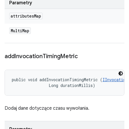
Parametry
attributes
Map
Multi
Map
add
Invocation
Timing
Metric
public void addInvocationTimingMetric (
IInvocation
                Long durationMillis)
Dodaj dane dotyczące czasu wywołania.