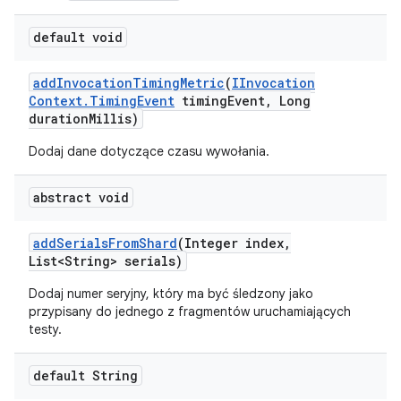
default void
add
Invocation
Timing
Metric
(
IInvocation
Context
.
Timing
Event
timing
Event
,
Long
duration
Millis)
Dodaj dane dotyczące czasu wywołania.
abstract void
add
Serials
From
Shard
(Integer index
,
List<String> serials)
Dodaj numer seryjny, który ma być śledzony jako
przypisany do jednego z fragmentów uruchamiających
testy.
default String