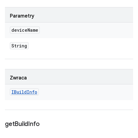
Parametry
device
Name
String
Zwraca
IBuild
Info
get
Build
Info