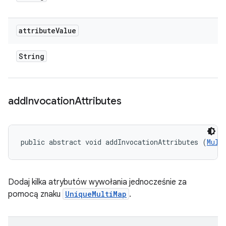
attribute
Value
String
add
Invocation
Attributes
public abstract void addInvocationAttributes (
Mult
Dodaj kilka atrybutów wywołania jednocześnie za
pomocą znaku
UniqueMultiMap
.