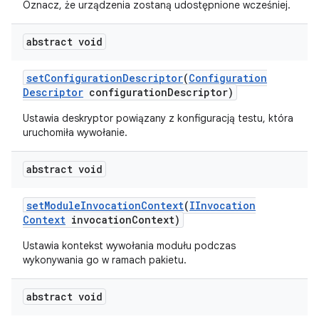
Oznacz, że urządzenia zostaną udostępnione wcześniej.
abstract void
set
Configuration
Descriptor
(
Configuration
Descriptor
configuration
Descriptor)
Ustawia deskryptor powiązany z konfiguracją testu, która
uruchomiła wywołanie.
abstract void
set
Module
Invocation
Context
(
IInvocation
Context
invocation
Context)
Ustawia kontekst wywołania modułu podczas
wykonywania go w ramach pakietu.
abstract void