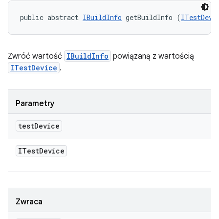
public abstract 
IBuildInfo
 getBuildInfo (
ITestDevi
Zwróć wartość
IBuildInfo
powiązaną z wartością
ITestDevice
.
Parametry
test
Device
ITest
Device
Zwraca