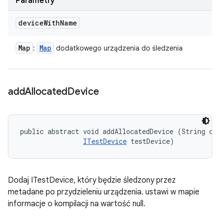
Parametry
device
With
Name
Map
Map
:
dodatkowego urządzenia do śledzenia
add
Allocated
Device
public abstract void addAllocatedDevice (String dev
ITestDevice
 testDevice)
Dodaj ITestDevice, który będzie śledzony przez
metadane po przydzieleniu urządzenia. ustawi w mapie
informacje o kompilacji na wartość null.