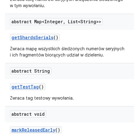
w tym wywołaniu.
abstract Map<Integer
,
List<String>>
get
Shards
Serials
()
Zwraca mapę wszystkich śledzonych numerów seryjnych
i ich fragmentów biorących udział w dzieleniu.
abstract String
get
Test
Tag
()
Zwraca tag testowy wywołania.
abstract void
mark
Released
Early
()