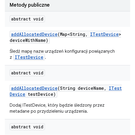
Metody publiczne
abstract void
add
Allocated
Device
(Map<String
,
ITest
Device
>
device
With
Name)
Śledź mapę nazw urządzeń konfiguracji powiązanych
ITestDevice
z
.
abstract void
add
Allocated
Device
(String device
Name
,
ITest
Device
test
Device)
Dodaj ITestDevice, który będzie śledzony przez
metadane po przydzieleniu urządzenia.
abstract void