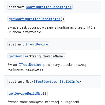
abstract
Configuration
Descriptor
get
Configuration
Descriptor
()
Zwraca deskryptor powiązany z konfiguracją testu, która
uruchomiła wywołanie.
abstract
ITest
Device
get
Device
(String device
Name)
ITestDevice
Zwróć
powiązany z podaną nazwą
konfiguracji urządzenia.
abstract Map<
ITest
Device
,
IBuild
Info
>
get
Device
Build
Map
()
Zwraca mapę powiązań informacji o urządzeniu