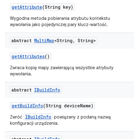
get
Attribute
(String key)
Wygodna metoda pobierania atrybutu kontekstu
wywołania jako pojedynczej pary klucz-wartość.
abstract
Multi
Map
<String
,
String>
get
Attributes
()
Zwraca kopię mapy zawierającą wszystkie atrybuty
wywołania.
abstract
IBuild
Info
get
Build
Info
(String device
Name)
IBuildInfo
Zwróć
powiązany z podaną nazwą
konfiguracji urządzenia.