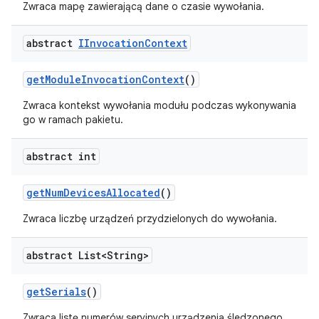
Zwraca mapę zawierającą dane o czasie wywołania.
abstract
IInvocation
Context
get
Module
Invocation
Context
()
Zwraca kontekst wywołania modułu podczas wykonywania
go w ramach pakietu.
abstract int
get
Num
Devices
Allocated
()
Zwraca liczbę urządzeń przydzielonych do wywołania.
abstract List<String>
get
Serials
()
Zwraca listę numerów seryjnych urządzenia śledzonego