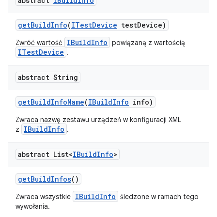
abstract
IBuild
Info
get
Build
Info
(
ITest
Device
test
Device)
IBuildInfo
Zwróć wartość
powiązaną z wartością
ITestDevice
.
abstract String
get
Build
Info
Name
(
IBuild
Info
info)
Zwraca nazwę zestawu urządzeń w konfiguracji XML
IBuildInfo
z
.
abstract List<
IBuild
Info
>
get
Build
Infos
()
IBuildInfo
Zwraca wszystkie
śledzone w ramach tego
wywołania.