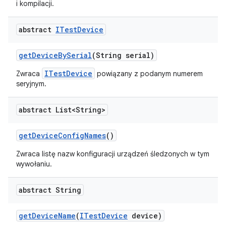
i kompilacji.
abstract
ITest
Device
get
Device
By
Serial
(String serial)
ITestDevice
Zwraca
powiązany z podanym numerem
seryjnym.
abstract List<String>
get
Device
Config
Names
()
Zwraca listę nazw konfiguracji urządzeń śledzonych w tym
wywołaniu.
abstract String
get
Device
Name
(
ITest
Device
device)