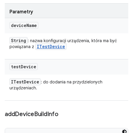
Parametry
device
Name
String
: nazwa konfiguracji urządzenia, która ma być
ITest
Device
powiązana z
test
Device
ITest
Device
: do dodania na przydzielonych
urządzeniach.
add
Device
Build
Info