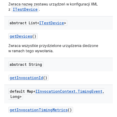
Zwraca nazwę zestawu urządzeń w konfiguracji XML
ITestDevice
z
.
abstract List<
ITest
Device
>
get
Devices
()
Zwraca wszystkie przydzielone urządzenia śledzone
w ramach tego wywołania.
abstract String
get
Invocation
Id
()
default Map<
IInvocation
Context
.
Timing
Event
,
Long>
get
Invocation
Timing
Metrics
()