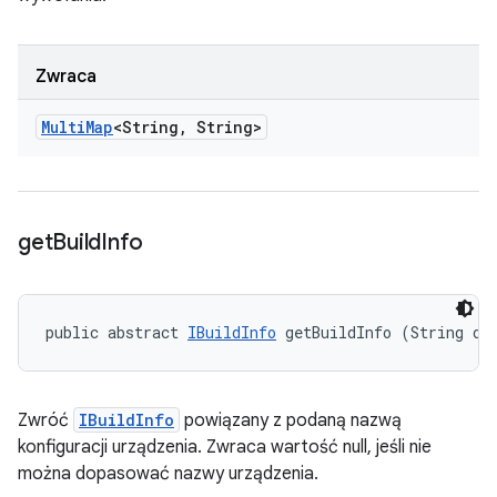
Zwraca
Multi
Map
<String
,
String>
get
Build
Info
public abstract 
IBuildInfo
 getBuildInfo (String de
Zwróć
IBuildInfo
powiązany z podaną nazwą
konfiguracji urządzenia. Zwraca wartość null, jeśli nie
można dopasować nazwy urządzenia.