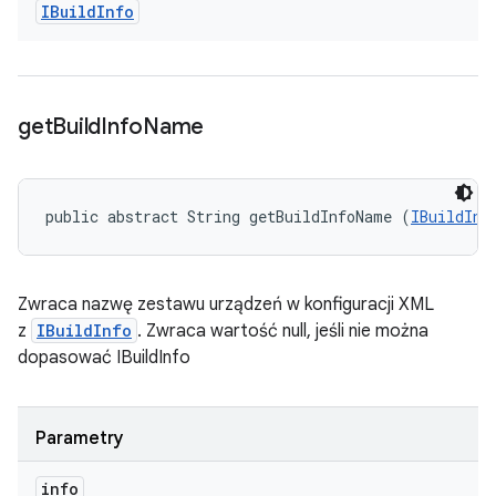
IBuild
Info
get
Build
Info
Name
public abstract String getBuildInfoName (
IBuildInf
Zwraca nazwę zestawu urządzeń w konfiguracji XML
z
IBuildInfo
. Zwraca wartość null, jeśli nie można
dopasować IBuildInfo
Parametry
info