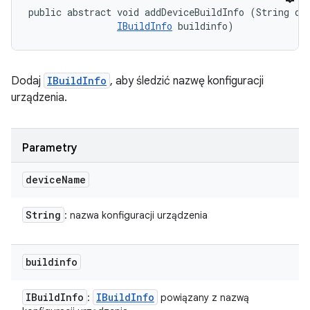
public abstract void addDeviceBuildInfo (String dev
IBuildInfo
 buildinfo)
Dodaj
IBuildInfo
, aby śledzić nazwę konfiguracji
urządzenia.
Parametry
device
Name
String
: nazwa konfiguracji urządzenia
buildinfo
IBuild
Info
IBuild
Info
:
powiązany z nazwą