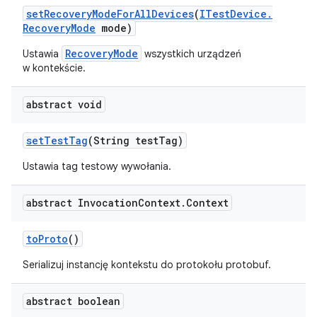
set
Recovery
Mode
For
All
Devices
(
ITest
Device
.
Recovery
Mode
mode)
RecoveryMode
Ustawia
wszystkich urządzeń
w kontekście.
abstract void
set
Test
Tag
(String test
Tag)
Ustawia tag testowy wywołania.
abstract Invocation
Context
.
Context
to
Proto
()
Serializuj instancję kontekstu do protokołu protobuf.
abstract boolean