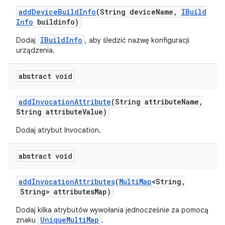
add
Device
Build
Info
(String device
Name
,
IBuild
Info
buildinfo)
IBuildInfo
Dodaj
, aby śledzić nazwę konfiguracji
urządzenia.
abstract void
add
Invocation
Attribute
(String attribute
Name
,
String attribute
Value)
Dodaj atrybut Invocation.
abstract void
add
Invocation
Attributes
(
Multi
Map
<String
,
String> attributes
Map)
Dodaj kilka atrybutów wywołania jednocześnie za pomocą
UniqueMultiMap
znaku
.