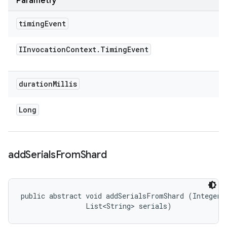
Parametry
timing
Event
IInvocation
Context
.
Timing
Event
duration
Millis
Long
add
Serials
From
Shard
public abstract void addSerialsFromShard (Integer i
                List<String> serials)