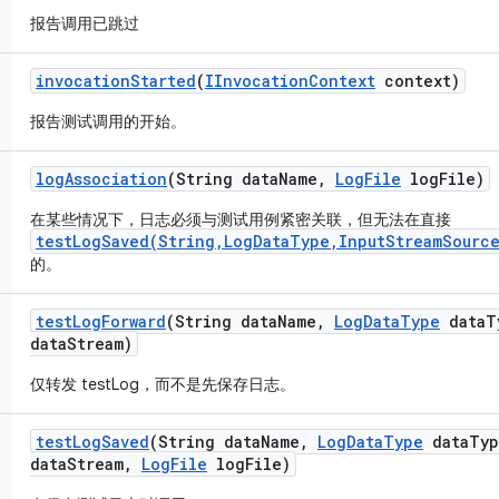
报告调用已跳过
invocation
Started
(
IInvocation
Context
context)
报告测试调用的开始。
log
Association
(String data
Name
,
Log
File
log
File)
在某些情况下，日志必须与测试用例紧密关联，但无法在直接
testLogSaved(String,LogDataType,InputStreamSource
的。
test
Log
Forward
(String data
Name
,
Log
Data
Type
data
T
data
Stream)
仅转发 testLog，而不是先保存日志。
test
Log
Saved
(String data
Name
,
Log
Data
Type
data
Typ
data
Stream
,
Log
File
log
File)