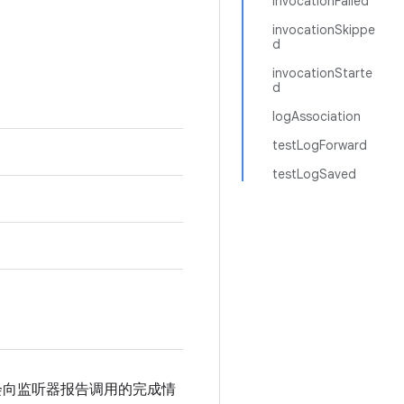
invocationFailed
invocationSkippe
d
invocationStarte
d
logAssociation
testLogForward
testLogSaved
会向监听器报告调用的完成情