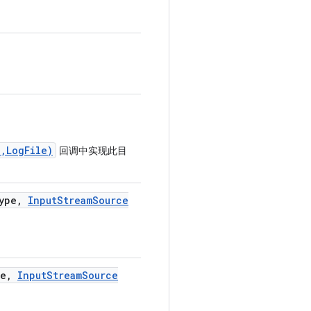
,LogFile)
回调中实现此目
ype
,
Input
Stream
Source
e
,
Input
Stream
Source