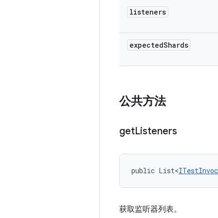
listeners
expected
Shards
公共方法
get
Listeners
public List<
ITestInvoc
获取监听器列表。