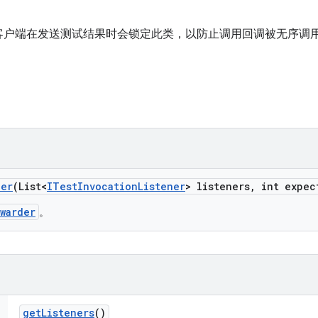
客户端在发送测试结果时会锁定此类，以防止调用回调被无序调
der
(List<
ITest
Invocation
Listener
> listeners
,
int expec
warder
。
get
Listeners
()