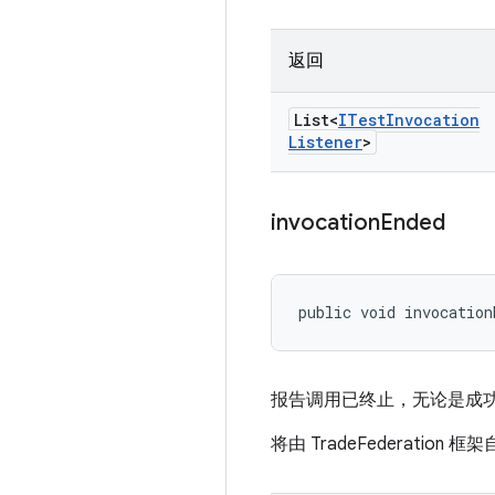
返回
List<
ITest
Invocation
Listener
>
invocation
Ended
public void invocation
报告调用已终止，无论是成
将由 TradeFederation 