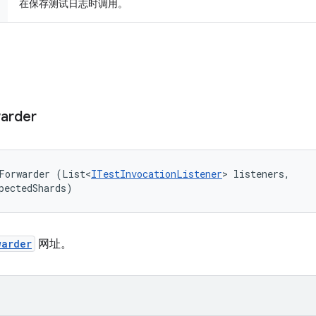
在保存测试日志时调用。
arder
Forwarder (List<
ITestInvocationListener
> listeners, 

pectedShards)
warder
网址。