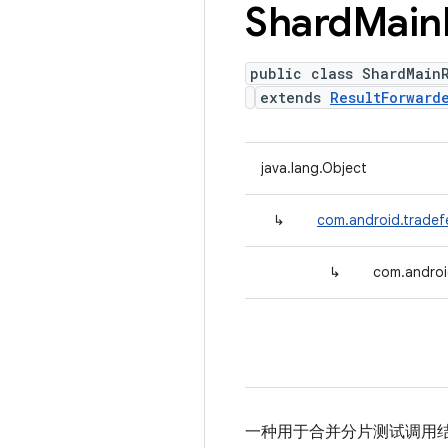
Shard
Main
public class ShardMain
extends
ResultForward
java.lang.Object
↳
com.android.tradefe
↳
com.androi
一种用于合并分片测试调用