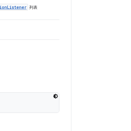
ion
Listener
列表