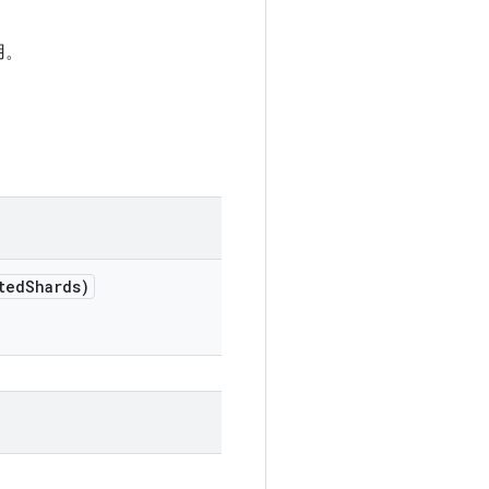
用。
ted
Shards)