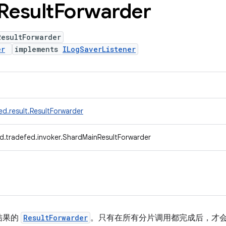
Result
Forwarder
ResultForwarder
er
implements
ILogSaverListener
d.result.ResultForwarder
d.tradefed.invoker.ShardMainResultForwarder
结果的
ResultForwarder
。只有在所有分片调用都完成后，才