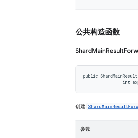
公共构造函数
Shard
Main
Result
Forw
public ShardMainResult
                int ex
创建
ShardMainResultFor
参数