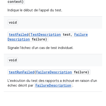
context)
Indique le début de l'appel du test.
void
test
Failed
(
Test
Description
test
,
Failure
Description
failure)
Signale l'échec d'un cas de test individuel.
void
test
Run
Failed
(
Failure
Description
failure)
L'exécution du test des rapports a échoué en raison d'un
FailureDescription
échec décrit par
.