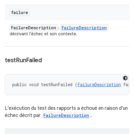
failure
Failure
Description
Failure
Description
:
décrivant l'échec et son contexte.
test
Run
Failed
public void testRunFailed (
FailureDescription
 fail
L'exécution du test des rapports a échoué en raison d'un
échec décrit par
FailureDescription
.