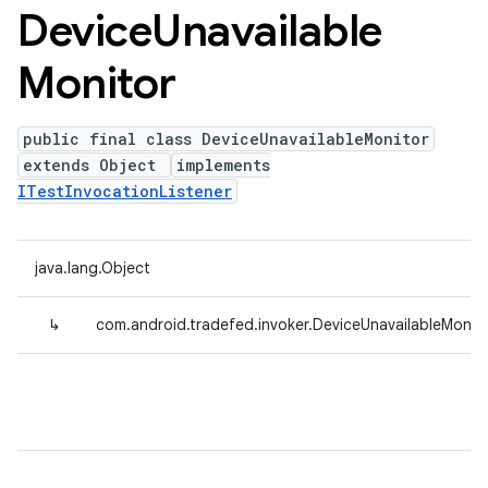
Device
Unavailable
Monitor
public final class DeviceUnavailableMonitor
extends Object
implements
ITestInvocationListener
java.lang.Object
↳
com.android.tradefed.invoker.DeviceUnavailableMonit