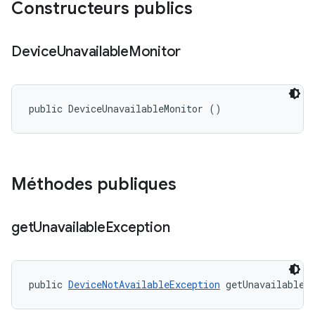
Constructeurs publics
Device
Unavailable
Monitor
public DeviceUnavailableMonitor ()
Méthodes publiques
get
Unavailable
Exception
public 
DeviceNotAvailableException
 getUnavailableE