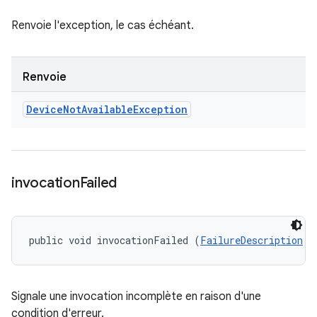
Renvoie l'exception, le cas échéant.
Renvoie
Device
Not
Available
Exception
invocation
Failed
public void invocationFailed (
FailureDescription
 f
Signale une invocation incomplète en raison d'une
condition d'erreur.