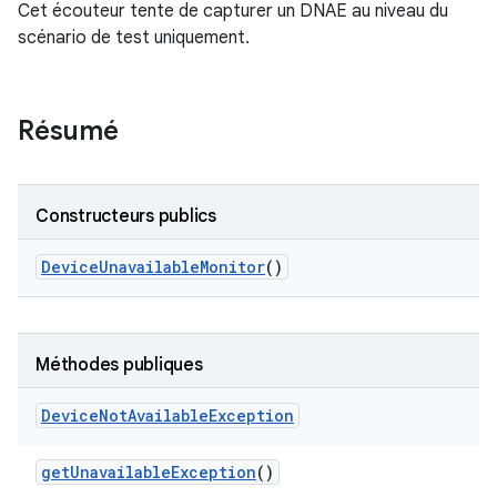
Cet écouteur tente de capturer un DNAE au niveau du
scénario de test uniquement.
Résumé
Constructeurs publics
Device
Unavailable
Monitor
()
Méthodes publiques
Device
Not
Available
Exception
get
Unavailable
Exception
()