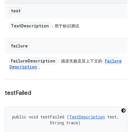
test
Test
Description
：用于标识测试
failure
Failure
Description
Failure
：描述失败及其上下文的
Description
。
test
Failed
public void testFailed (
TestDescription
 test, 

                String trace)