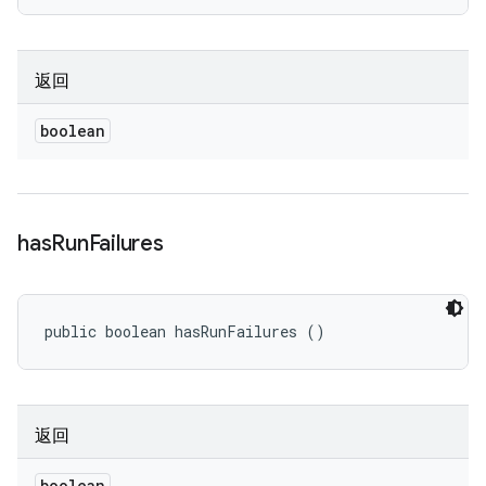
返回
boolean
has
Run
Failures
public boolean hasRunFailures ()
返回
boolean