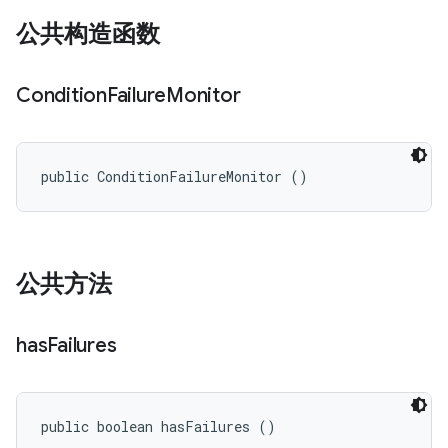
公共构造函数
Condition
Failure
Monitor
public ConditionFailureMonitor ()
公共方法
has
Failures
public boolean hasFailures ()