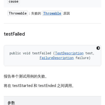
cause
Throwable
Throwable
：失败的
原因
test
Failed
public void testFailed (
TestDescription
 test, 

FailureDescription
 failure)
报告单个测试用例的失败。
将在 testStarted 和 testEnded 之间调用。
参数