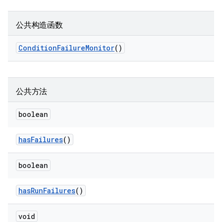
公共构造函数
Condition
Failure
Monitor
()
公共方法
boolean
has
Failures
()
boolean
has
Run
Failures
()
void