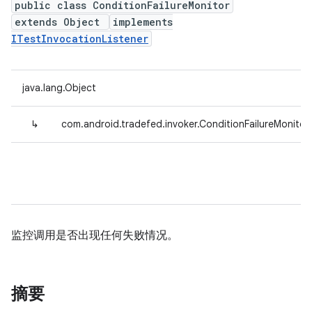
public class ConditionFailureMonitor
extends Object
implements
ITestInvocationListener
java.lang.Object
↳
com.android.tradefed.invoker.ConditionFailureMonitor
监控调用是否出现任何失败情况。
摘要