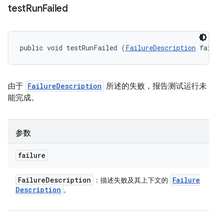
test
Run
Failed
public void testRunFailed (
FailureDescription
 fail
由于
FailureDescription
所述的失败，报告测试运行未
能完成。
参数
failure
Failure
Description
Failure
：描述失败及其上下文的
Description
。