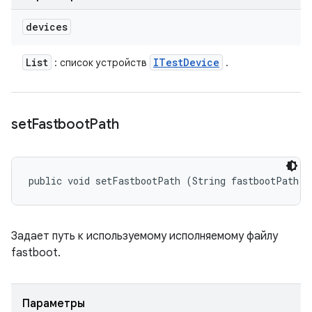
devices
List
ITest
Device
: список устройств
.
set
Fastboot
Path
public void setFastbootPath (String fastbootPath)
Задает путь к используемому исполняемому файлу
fastboot.
Параметры