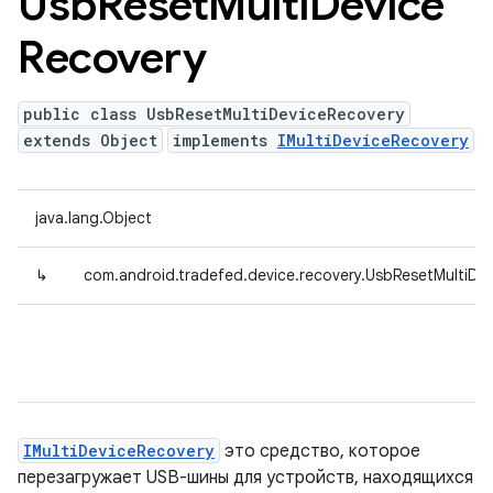
Usb
Reset
Multi
Device
Recovery
public class UsbResetMultiDeviceRecovery
extends Object
implements
IMultiDeviceRecovery
java.lang.Object
↳
com.android.tradefed.device.recovery.UsbResetMultiDe
IMultiDeviceRecovery
это средство, которое
перезагружает USB-шины для устройств, находящихся