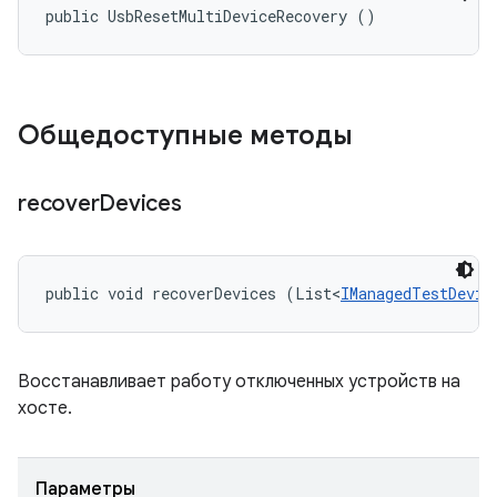
public UsbResetMultiDeviceRecovery ()
Общедоступные методы
recover
Devices
public void recoverDevices (List<
IManagedTestDevic
Восстанавливает работу отключенных устройств на
хосте.
Параметры