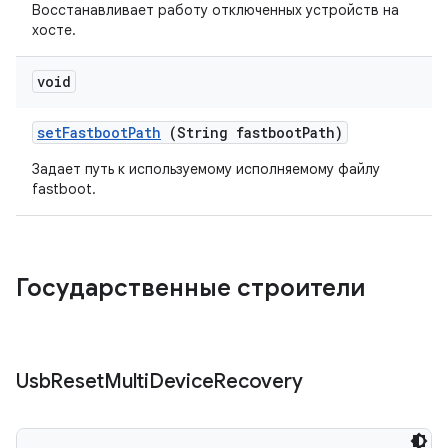
Восстанавливает работу отключенных устройств на
хосте.
void
set
Fastboot
Path
(String fastboot
Path)
Задает путь к используемому исполняемому файлу
fastboot.
Государственные строители
Usb
Reset
Multi
Device
Recovery