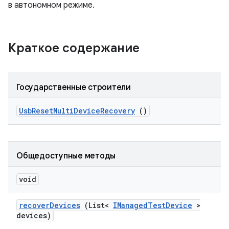
в автономном режиме.
Краткое содержание
Государственные строители
Usb
Reset
Multi
Device
Recovery
()
Общедоступные методы
void
recover
Devices
(List<
IManaged
Test
Device
>
devices)