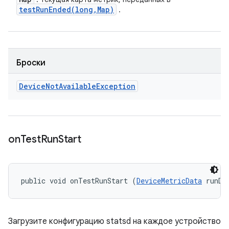
testRunEnded(
long
,
Map)
.
Броски
Device
Not
Available
Exception
on
Test
Run
Start
public void onTestRunStart (
DeviceMetricData
 runDa
Загрузите конфигурацию statsd на каждое устройство