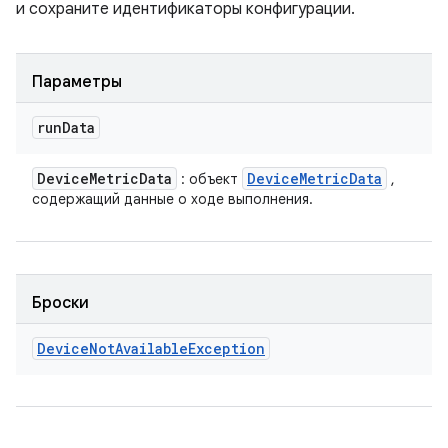
и сохраните идентификаторы конфигурации.
Параметры
run
Data
Device
Metric
Data
Device
Metric
Data
: объект
,
содержащий данные о ходе выполнения.
Броски
Device
Not
Available
Exception