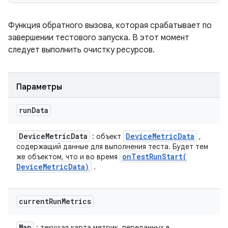
Функция обратного вызова, которая срабатывает по
завершении тестового запуска. В этот момент
следует выполнить очистку ресурсов.
Параметры
run
Data
Device
Metric
Data
Device
Metric
Data
: объект
,
содержащий данные для выполнения теста. Будет тем
onTestRunStart(
же объектом, что и во время
Device
Metric
Data)
.
current
Run
Metrics
Map
: текущая карта метрик, переданных в