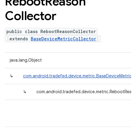
Reboot
Reason
Collector
public class RebootReasonCollector
extends
BaseDeviceMetricCollector
java.lang.Object
↳
com.android.tradefed.device.metric.BaseDeviceMetricCo
↳
com.android.tradefed.device.metric.RebootReaso