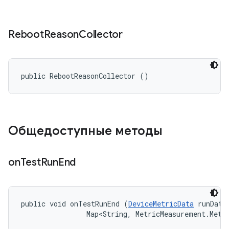
Reboot
Reason
Collector
public RebootReasonCollector ()
Общедоступные методы
on
Test
Run
End
public void onTestRunEnd (
DeviceMetricData
 runData,
                Map<String, MetricMeasurement.Metr