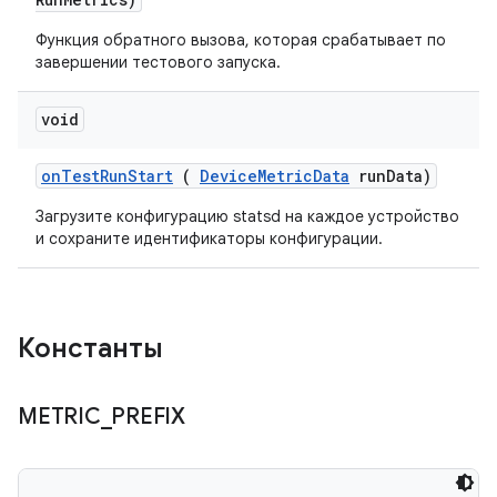
Функция обратного вызова, которая срабатывает по
завершении тестового запуска.
void
on
Test
Run
Start
(
Device
Metric
Data
run
Data)
Загрузите конфигурацию statsd на каждое устройство
и сохраните идентификаторы конфигурации.
Константы
METRIC
_
PREFIX