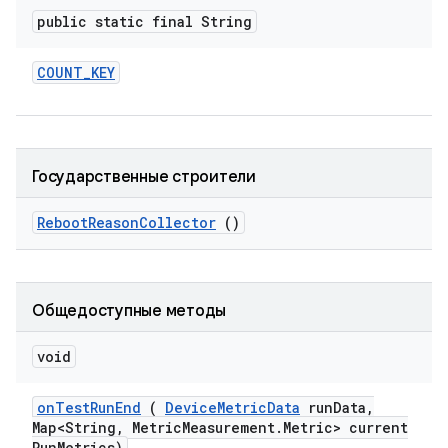
public static final String
COUNT
_
KEY
Государственные строители
Reboot
Reason
Collector
()
Общедоступные методы
void
on
Test
Run
End
(
Device
Metric
Data
run
Data
,
Map<String
,
Metric
Measurement
.
Metric> current
Run
Metrics)