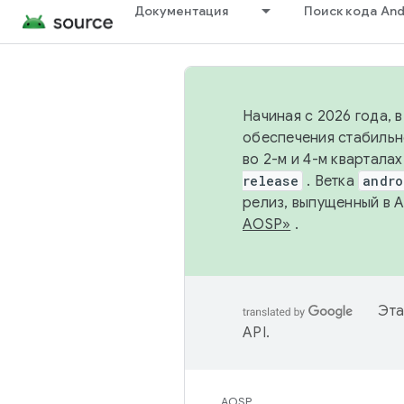
Документация
Поиск кода And
Начиная с 2026 года, 
обеспечения стабильн
во 2-м и 4-м квартала
release
. Ветка
andro
релиз, выпущенный в 
AOSP»
.
Эта
API
.
AOSP