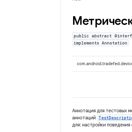
Метрическ
public abstract @inter
implements Annotation
com.android.tradefed.devic
Аннотация для тестовых 
аннотаций
TestDescripti
для: настройки поведения