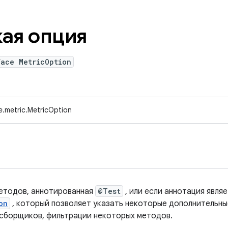
ая опция
face MetricOption
e.metric.MetricOption
методов, аннотированная
@Test
, или если аннотация явля
on
, который позволяет указать некоторые дополнительны
 сборщиков, фильтрации некоторых методов.