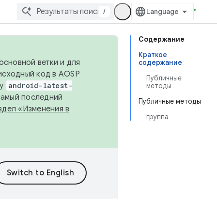
/
Содержание
Краткое
основной ветки и для
содержание
исходный код в AOSP
Публичные
ку
android-latest-
методы
 самый последний
Публичные методы
здел «Изменения в
группа