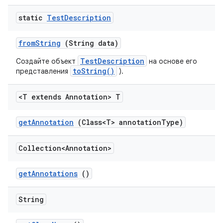
static
Test
Description
from
String
(String data)
TestDescription
Создайте объект
на основе его
toString()
представления
).
<T extends Annotation> T
get
Annotation
(Class<T> annotation
Type)
Collection<Annotation>
get
Annotations
()
String