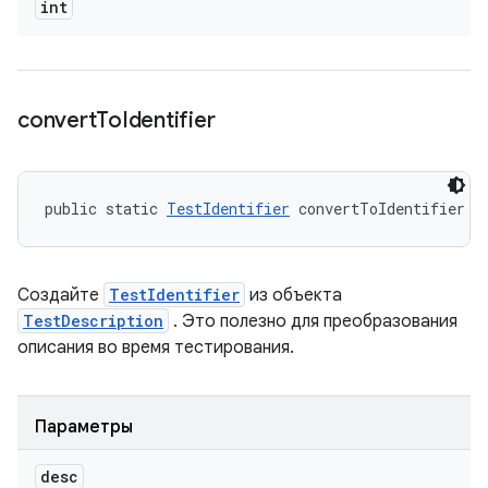
int
convert
To
Identifier
public static 
TestIdentifier
 convertToIdentifier (
Создайте
TestIdentifier
из объекта
TestDescription
. Это полезно для преобразования
описания во время тестирования.
Параметры
desc