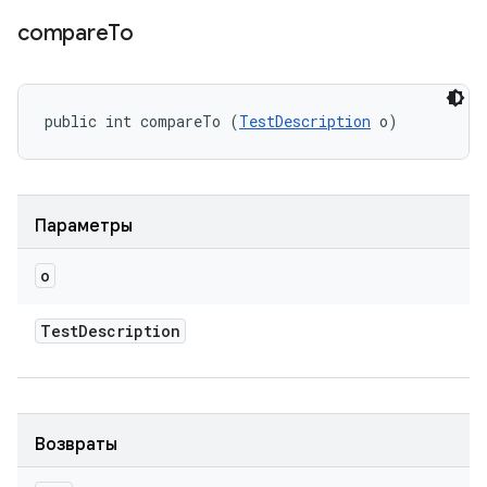
compare
To
public int compareTo (
TestDescription
 o)
Параметры
o
Test
Description
Возвраты