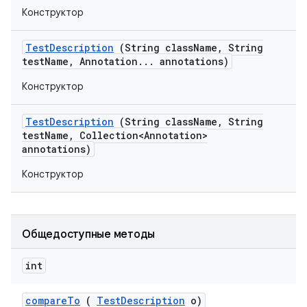
Конструктор
Test
Description
(String class
Name
,
String
test
Name
,
Annotation
.
.
.
annotations)
Конструктор
Test
Description
(String class
Name
,
String
test
Name
,
Collection<Annotation>
annotations)
Конструктор
Общедоступные методы
int
compare
To
(
Test
Description
o)