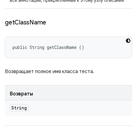
все аннотации, прикрепленные к этому узлу описания
get
Class
Name
public String getClassName ()
Возвращает полное имя класса теста.
Возвраты
String