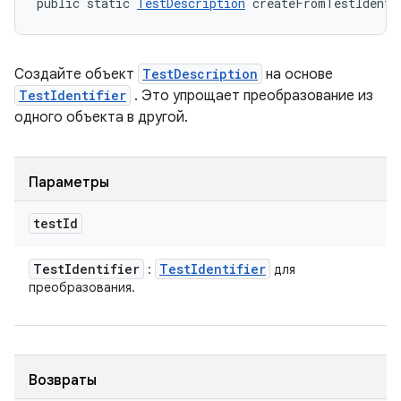
public static 
TestDescription
 createFromTestIdenti
Создайте объект
TestDescription
на основе
TestIdentifier
. Это упрощает преобразование из
одного объекта в другой.
Параметры
test
Id
Test
Identifier
Test
Identifier
:
для
преобразования.
Возвраты