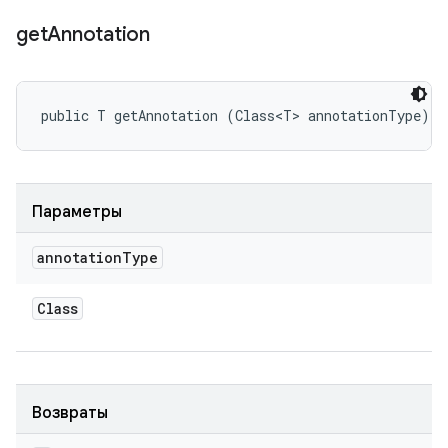
get
Annotation
public T getAnnotation (Class<T> annotationType)
Параметры
annotation
Type
Class
Возвраты