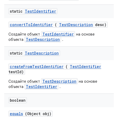
static
Test
Identifier
convert
To
Identifier
(
Test
Description
desc)
TestIdentifier
Создайте объект
на основе
TestDescription
объекта
.
static
Test
Description
create
From
Test
Identifier
(
Test
Identifier
test
Id)
TestDescription
Создайте объект
на основе
TestIdentifier
объекта
.
boolean
equals
(Object obj)