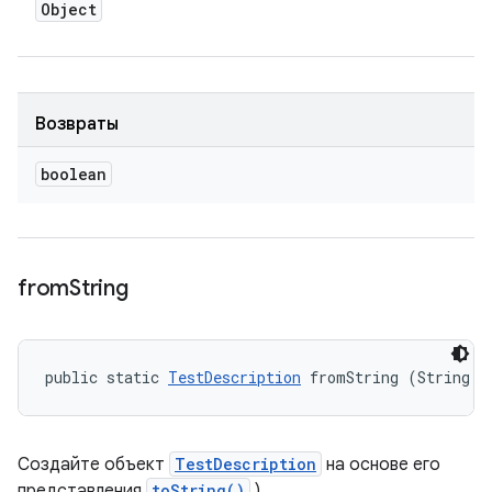
Object
Возвраты
boolean
from
String
public static 
TestDescription
 fromString (String d
Создайте объект
TestDescription
на основе его
представления
toString()
).