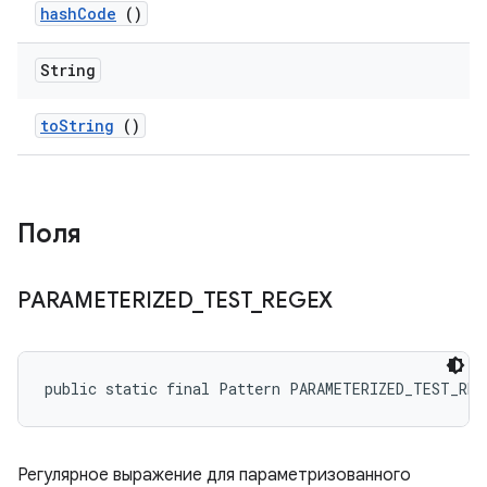
hash
Code
()
String
to
String
()
Поля
PARAMETERIZED
_
TEST
_
REGEX
public static final Pattern PARAMETERIZED_TEST_REG
Регулярное выражение для параметризованного