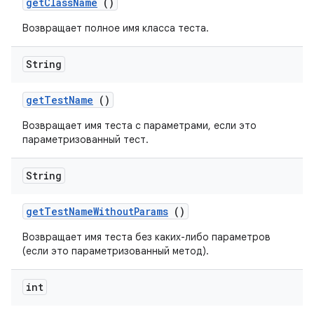
get
Class
Name
()
Возвращает полное имя класса теста.
String
get
Test
Name
()
Возвращает имя теста с параметрами, если это
параметризованный тест.
String
get
Test
Name
Without
Params
()
Возвращает имя теста без каких-либо параметров
(если это параметризованный метод).
int