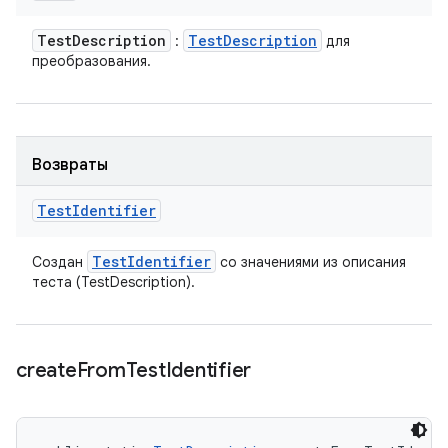
Test
Description
Test
Description
:
для
преобразования.
Возвраты
Test
Identifier
Test
Identifier
Создан
​​со значениями из описания
теста (TestDescription).
create
From
Test
Identifier