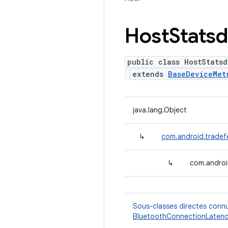
Host
Statsd
public class HostStatsd
extends
BaseDeviceMet
java.lang.Object
↳
com.android.tradef
↳
com.androi
Sous-classes directes conn
BluetoothConnectionLatenc