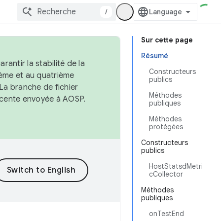
/
Sur cette page
Résumé
antir la stabilité de la
Constructeurs
ème et au quatrième
publics
 La branche de fichier
Méthodes
récente envoyée à AOSP.
publiques
Méthodes
protégées
Constructeurs
publics
HostStatsdMetri
cCollector
Méthodes
publiques
onTestEnd