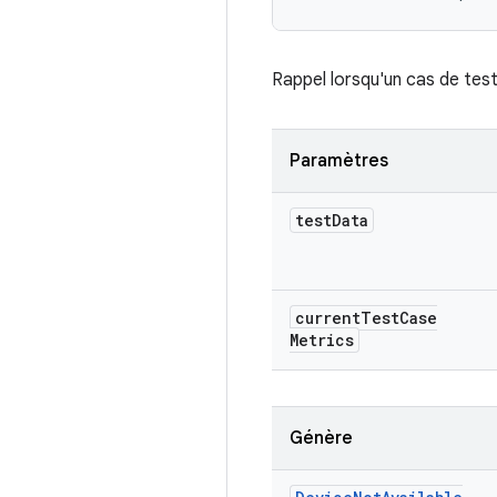
Rappel lorsqu'un cas de test
Paramètres
test
Data
current
Test
Case
Metrics
Génère