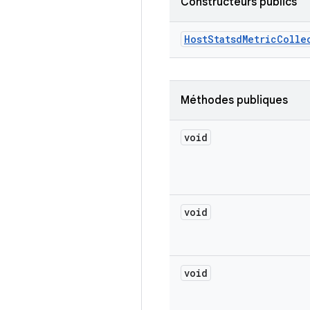
Constructeurs publics
Host
Statsd
Metric
Colle
Méthodes publiques
void
void
void