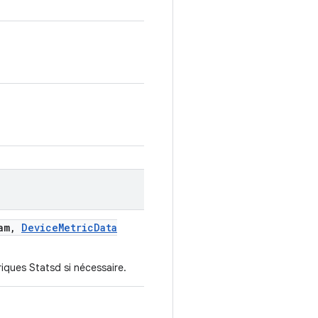
am
,
Device
Metric
Data
iques Statsd si nécessaire.