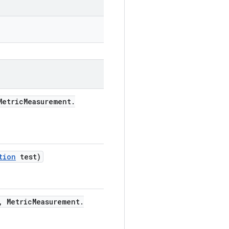
etric
Measurement
.
tion
test)
,
Metric
Measurement
.