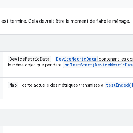
 est terminé. Cela devrait être le moment de faire le ménage.
Device
Metric
Data
Device
Metric
Data
:
contenant les don
onTestStart(
Device
Metric
Dat
le même objet que pendant
Map
testEnded(
: carte actuelle des métriques transmises à