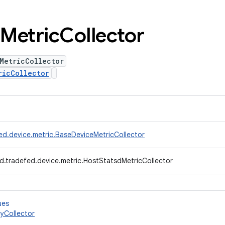
Metric
Collector
MetricCollector
ricCollector
ed.device.metric.BaseDeviceMetricCollector
d.tradefed.device.metric.HostStatsdMetricCollector
ues
yCollector