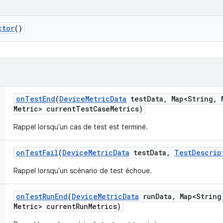
ctor
()
on
Test
End
(
Device
Metric
Data
test
Data
,
Map<String
,
M
Metric> current
Test
Case
Metrics)
Rappel lorsqu'un cas de test est terminé.
on
Test
Fail
(
Device
Metric
Data
test
Data
,
Test
Descrip
Rappel lorsqu'un scénario de test échoue.
on
Test
Run
End
(
Device
Metric
Data
run
Data
,
Map<String
Metric> current
Run
Metrics)