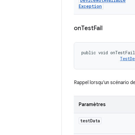
Device
Not
Available
Exception
on
Test
Fail
public void onTestFai
TestDe
Rappel lorsqu'un scénario d
Paramètres
test
Data