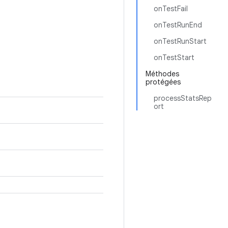
onTestFail
onTestRunEnd
onTestRunStart
onTestStart
Méthodes
protégées
processStatsRep
ort