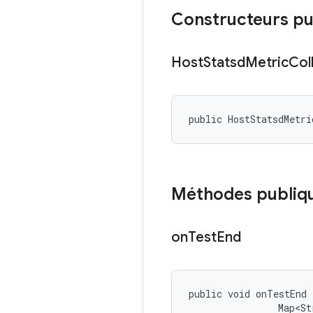
Constructeurs pu
Host
Statsd
Metric
Col
public HostStatsdMetri
Méthodes publiq
on
Test
End
public void onTestEnd 
                Map<St