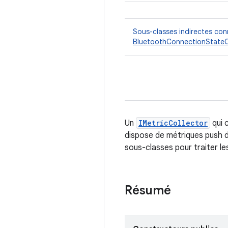
Sous-classes indirectes co
BluetoothConnectionStateC
Un
IMetricCollector
qui c
dispose de métriques push d
sous-classes pour traiter l
Résumé