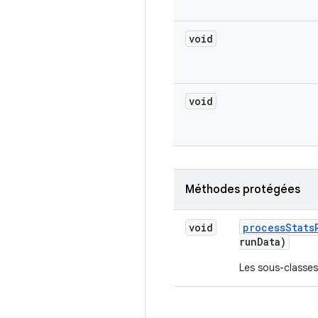
void
void
Méthodes protégées
void
process
Stats
run
Data)
Les sous-classes