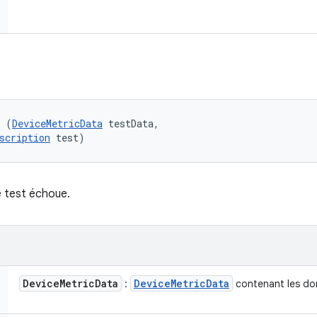
l (
DeviceMetricData
 testData, 

scription
 test)
e test échoue.
Device
Metric
Data
Device
Metric
Data
:
contenant les do