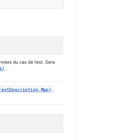
nées du cas de test. Sera
a)
.
Test
Description
,
Map)
.