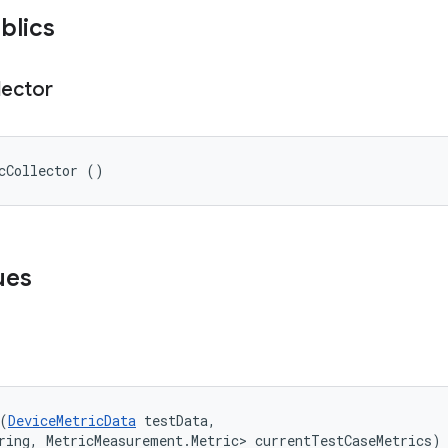
blics
lector
cCollector ()
ues
(
DeviceMetricData
 testData, 

ring, MetricMeasurement.Metric> currentTestCaseMetrics)