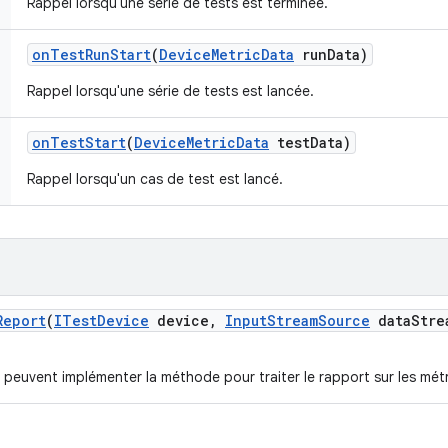
Rappel lorsqu'une série de tests est terminée.
on
Test
Run
Start
(
Device
Metric
Data
run
Data)
Rappel lorsqu'une série de tests est lancée.
on
Test
Start
(
Device
Metric
Data
test
Data)
Rappel lorsqu'un cas de test est lancé.
Report
(
ITest
Device
device
,
Input
Stream
Source
data
Stre
 peuvent implémenter la méthode pour traiter le rapport sur les métr