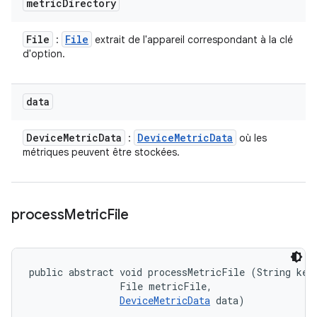
metric
Directory
File
File
:
extrait de l'appareil correspondant à la clé
d'option.
data
Device
Metric
Data
Device
Metric
Data
:
où les
métriques peuvent être stockées.
process
Metric
File
public abstract void processMetricFile (String key,
                File metricFile, 

DeviceMetricData
 data)