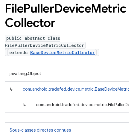
File
Puller
Device
Metric
Collector
public abstract class
FilePullerDeviceMetricCollector
extends
BaseDeviceMetricCollector
java.lang.Object
↳
com.android.tradefed.device.metric.BaseDeviceMetricCo
↳
com.android.tradefed.device.metric.FilePullerDev
Sous-classes directes connues