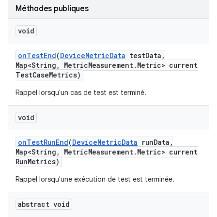
Méthodes publiques
void
on
Test
End
(
Device
Metric
Data
test
Data
,
Map<String
,
Metric
Measurement
.
Metric> current
Test
Case
Metrics)
Rappel lorsqu'un cas de test est terminé.
void
on
Test
Run
End
(
Device
Metric
Data
run
Data
,
Map<String
,
Metric
Measurement
.
Metric> current
Run
Metrics)
Rappel lorsqu'une exécution de test est terminée.
abstract void