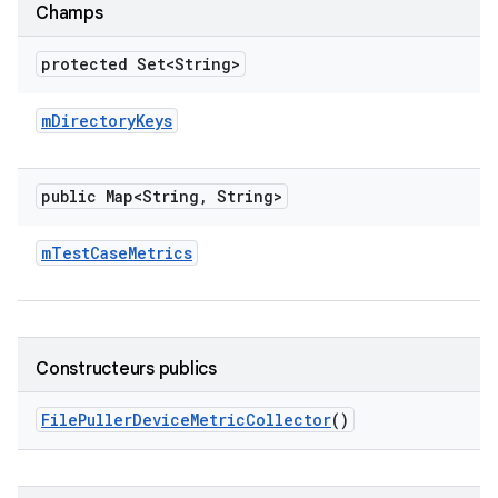
Champs
protected Set<String>
m
Directory
Keys
public Map<String
,
String>
m
Test
Case
Metrics
Constructeurs publics
File
Puller
Device
Metric
Collector
()