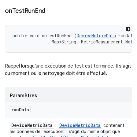
on
Test
Run
End
public void onTestRunEnd (
DeviceMetricData
 runData,
                Map<String, MetricMeasurement.Metr
Rappel lorsqu'une exécution de test est terminée. Il s'agit
du moment où le nettoyage doit être effectué.
Paramètres
run
Data
Device
Metric
Data
Device
Metric
Data
:
contenant
les données de l'exécution. Il s'agit du même objet que