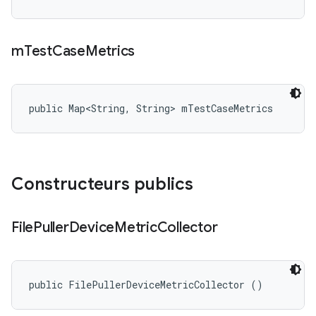
m
Test
Case
Metrics
public Map<String, String> mTestCaseMetrics
Constructeurs publics
File
Puller
Device
Metric
Collector
public FilePullerDeviceMetricCollector ()