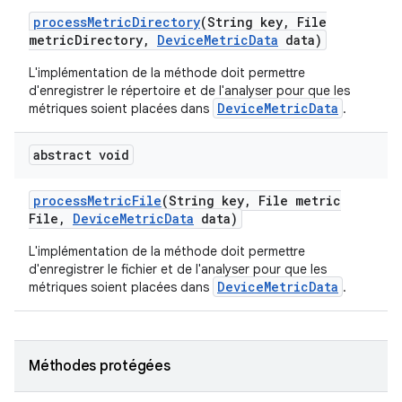
process
Metric
Directory
(String key
,
File
metric
Directory
,
Device
Metric
Data
data)
L'implémentation de la méthode doit permettre
d'enregistrer le répertoire et de l'analyser pour que les
DeviceMetricData
métriques soient placées dans
.
abstract void
process
Metric
File
(String key
,
File metric
File
,
Device
Metric
Data
data)
L'implémentation de la méthode doit permettre
d'enregistrer le fichier et de l'analyser pour que les
DeviceMetricData
métriques soient placées dans
.
Méthodes protégées