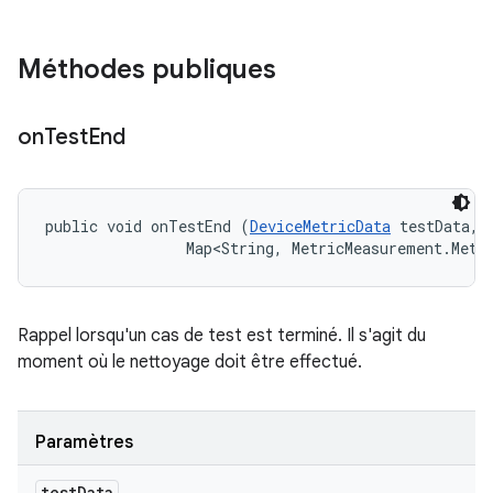
Méthodes publiques
on
Test
End
public void onTestEnd (
DeviceMetricData
 testData, 

                Map<String, MetricMeasurement.Metr
Rappel lorsqu'un cas de test est terminé. Il s'agit du
moment où le nettoyage doit être effectué.
Paramètres
test
Data