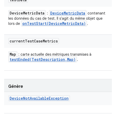
Device
Metric
Data
Device
Metric
Data
:
contenant
les données du cas de test. Il s'agit du même objet que
onTestStart(
Device
Metric
Data)
lors de
.
current
Test
Case
Metrics
Map
: carte actuelle des métriques transmises à
testEnded(
Test
Description
,
Map)
.
Génère
Device
Not
Available
Exception