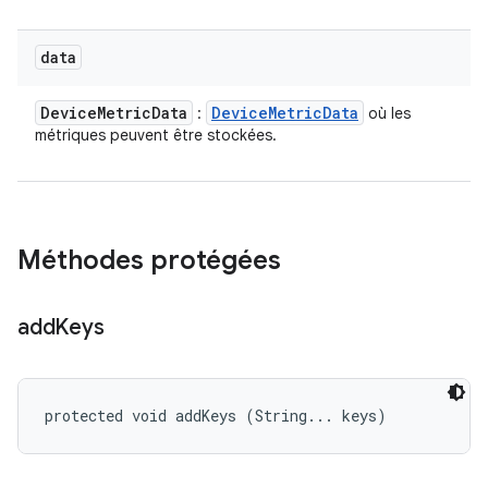
data
Device
Metric
Data
Device
Metric
Data
:
où les
métriques peuvent être stockées.
Méthodes protégées
add
Keys
protected void addKeys (String... keys)