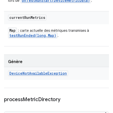
onTestRunStart(
Device
Metric
Data)
lors de
.
current
Run
Metrics
Map
: carte actuelle des métriques transmises à
testRunEnded(
long
,
Map)
.
Génère
Device
Not
Available
Exception
process
Metric
Directory