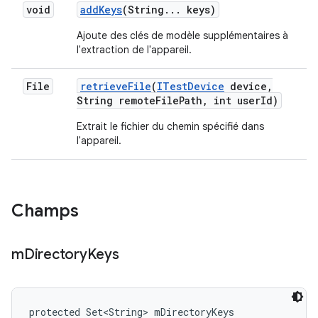
void
add
Keys
(String
.
.
.
keys)
Ajoute des clés de modèle supplémentaires à
l'extraction de l'appareil.
File
retrieve
File
(
ITest
Device
device
,
String remote
File
Path
,
int user
Id)
Extrait le fichier du chemin spécifié dans
l'appareil.
Champs
m
Directory
Keys
protected Set<String> mDirectoryKeys