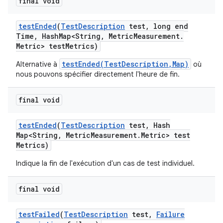
final void
test
Ended
(
Test
Description
test
,
long end
Time
,
Hash
Map<String
,
Metric
Measurement
.
Metric> test
Metrics)
testEnded(TestDescription,Map)
Alternative à
où
nous pouvons spécifier directement l'heure de fin.
final void
test
Ended
(
Test
Description
test
,
Hash
Map<String
,
Metric
Measurement
.
Metric> test
Metrics)
Indique la fin de l'exécution d'un cas de test individuel.
final void
test
Failed
(
Test
Description
test
,
Failure