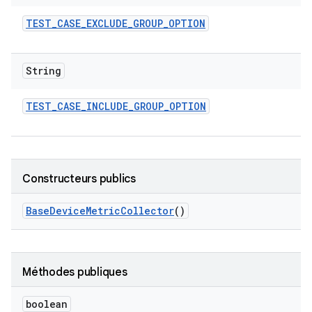
TEST
_
CASE
_
EXCLUDE
_
GROUP
_
OPTION
String
TEST
_
CASE
_
INCLUDE
_
GROUP
_
OPTION
Constructeurs publics
Base
Device
Metric
Collector
()
Méthodes publiques
boolean