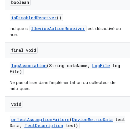
boolean
is
Disabled
Receiver
()
IDeviceActionReceiver
Indique si
est désactivé ou
non.
final void
log
Association
(String data
Name
,
Log
File
log
File)
Ne pas utiliser dans l'implémentation du collecteur de
métriques.
void
on
Test
Assumption
Failure
(
Device
Metric
Data
test
Data
,
Test
Description
test)