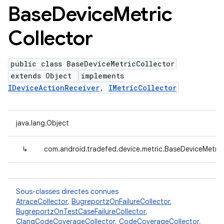
Base
Device
Metric
Collector
public class BaseDeviceMetricCollector
extends Object
implements
IDeviceActionReceiver
,
IMetricCollector
java.lang.Object
↳
com.android.tradefed.device.metric.BaseDeviceMetric
Sous-classes directes connues
AtraceCollector
,
BugreportzOnFailureCollector
,
BugreportzOnTestCaseFailureCollector
,
ClangCodeCoverageCollector
,
CodeCoverageCollector
,