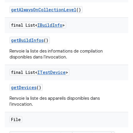
get
Always
On
Collection
Level
()
final List<
IBuild
Info
>
get
Build
Infos
()
Renvoie la liste des informations de compilation
disponibles dans l'invocation.
final List<
ITest
Device
>
get
Devices
()
Renvoie la liste des appareils disponibles dans
l'invocation.
File