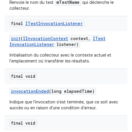
mTestName
Renvoie le nom du test
qui déclenche le
collecteur.
final
ITest
Invocation
Listener
init
(
IInvocation
Context
context
,
ITest
Invocation
Listener
listener)
Initialisation du collecteur avec le contexte actuel et
l'emplacement où transférer les résultats.
final void
invocation
Ended
(long elapsed
Time)
Indique que l'invocation s'est terminée, que ce soit avec
succès ou en raison d'une condition d'erreur.
final void