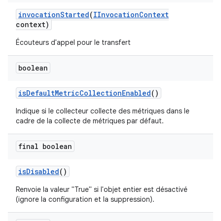
invocation
Started
(
IInvocation
Context
context)
Écouteurs d'appel pour le transfert
boolean
is
Default
Metric
Collection
Enabled
()
Indique si le collecteur collecte des métriques dans le
cadre de la collecte de métriques par défaut.
final boolean
is
Disabled
()
Renvoie la valeur "True" si l'objet entier est désactivé
(ignore la configuration et la suppression).