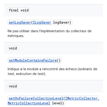
final void
set
Log
Saver
(
ILog
Saver
log
Saver)
Ne pas utiliser dans l'implémentation du collecteur de
métriques.
void
set
Module
Contains
Failure
()
Indique si le module a rencontré des échecs (scénario de
test, exécution de test).
void
set
On
Failure
Collection
Level
(
IMetric
Collector
.
Metric
Collection
Level
level)