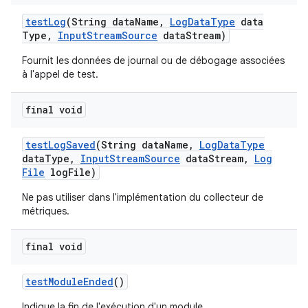
test
Log
(String data
Name
,
Log
Data
Type
data
Type
,
Input
Stream
Source
data
Stream)
Fournit les données de journal ou de débogage associées
à l'appel de test.
final void
test
Log
Saved
(String data
Name
,
Log
Data
Type
data
Type
,
Input
Stream
Source
data
Stream
,
Log
File
log
File)
Ne pas utiliser dans l'implémentation du collecteur de
métriques.
final void
test
Module
Ended
()
Indique la fin de l'exécution d'un module.