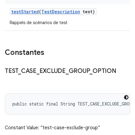
test
Started
(
Test
Description
test)
Rappels de scénarios de test
Constantes
TEST
_
CASE
_
EXCLUDE
_
GROUP
_
OPTION
public static final String TEST_CASE_EXCLUDE_GROU
Constant Value: "test-case-exclude-group"