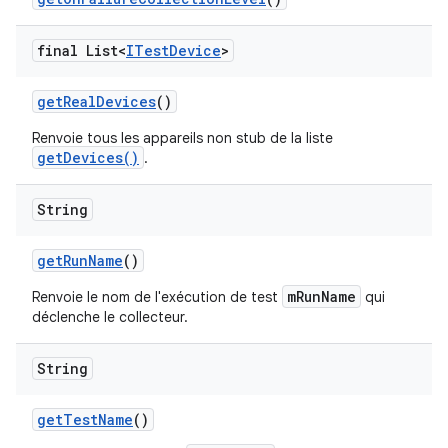
final List<
ITest
Device
>
get
Real
Devices
()
Renvoie tous les appareils non stub de la liste
getDevices()
.
String
get
Run
Name
()
mRunName
Renvoie le nom de l'exécution de test
qui
déclenche le collecteur.
String
get
Test
Name
()