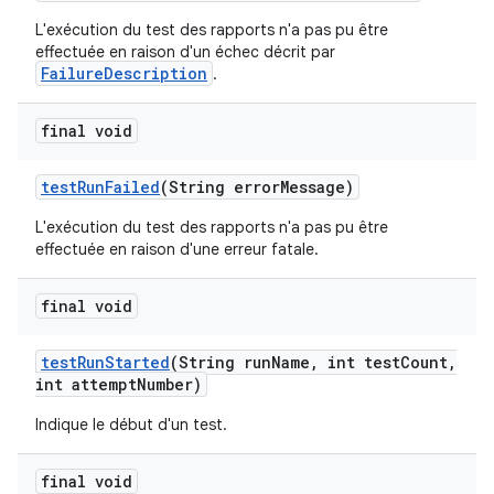
L'exécution du test des rapports n'a pas pu être
effectuée en raison d'un échec décrit par
FailureDescription
.
final void
test
Run
Failed
(String error
Message)
L'exécution du test des rapports n'a pas pu être
effectuée en raison d'une erreur fatale.
final void
test
Run
Started
(String run
Name
,
int test
Count
,
int attempt
Number)
Indique le début d'un test.
final void