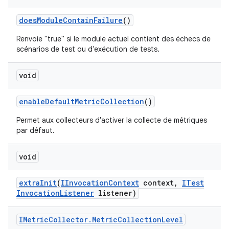
does
Module
Contain
Failure
()
Renvoie "true" si le module actuel contient des échecs de
scénarios de test ou d'exécution de tests.
void
enable
Default
Metric
Collection
()
Permet aux collecteurs d'activer la collecte de métriques
par défaut.
void
extra
Init
(
IInvocation
Context
context
,
ITest
Invocation
Listener
listener)
IMetric
Collector
.
Metric
Collection
Level