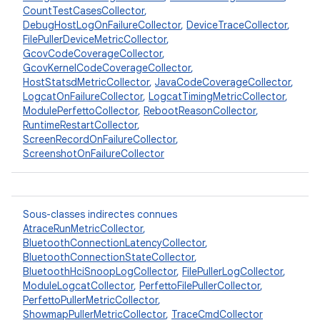
CountTestCasesCollector
,
DebugHostLogOnFailureCollector
,
DeviceTraceCollector
,
FilePullerDeviceMetricCollector
,
GcovCodeCoverageCollector
,
GcovKernelCodeCoverageCollector
,
HostStatsdMetricCollector
,
JavaCodeCoverageCollector
,
LogcatOnFailureCollector
,
LogcatTimingMetricCollector
,
ModulePerfettoCollector
,
RebootReasonCollector
,
RuntimeRestartCollector
,
ScreenRecordOnFailureCollector
,
ScreenshotOnFailureCollector
Sous-classes indirectes connues
AtraceRunMetricCollector
,
BluetoothConnectionLatencyCollector
,
BluetoothConnectionStateCollector
,
BluetoothHciSnoopLogCollector
,
FilePullerLogCollector
,
ModuleLogcatCollector
,
PerfettoFilePullerCollector
,
PerfettoPullerMetricCollector
,
ShowmapPullerMetricCollector
,
TraceCmdCollector