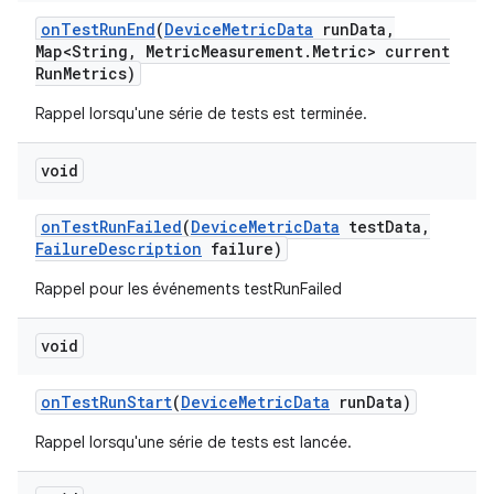
on
Test
Run
End
(
Device
Metric
Data
run
Data
,
Map<String
,
Metric
Measurement
.
Metric> current
Run
Metrics)
Rappel lorsqu'une série de tests est terminée.
void
on
Test
Run
Failed
(
Device
Metric
Data
test
Data
,
Failure
Description
failure)
Rappel pour les événements testRunFailed
void
on
Test
Run
Start
(
Device
Metric
Data
run
Data)
Rappel lorsqu'une série de tests est lancée.