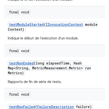
final void
test
Module
Started
(
IInvocation
Context
module
Context)
Indique le début de l'exécution d'un module.
final void
test
Run
Ended
(long elapsed
Time
,
Hash
Map<String
,
Metric
Measurement
.
Metric> run
Metrics)
Rapports de fin de série de tests.
final void
test
Run
Failed
(
Failure
Description
failure)