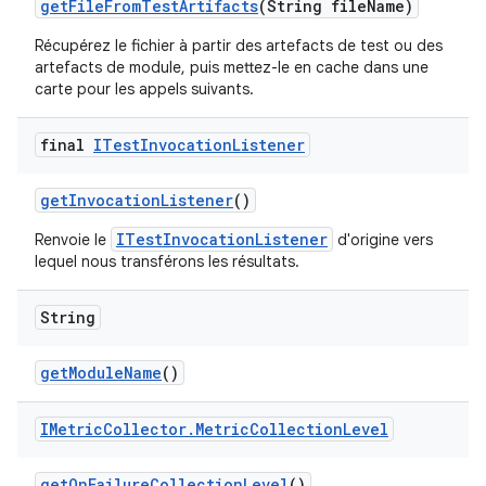
get
File
From
Test
Artifacts
(String file
Name)
Récupérez le fichier à partir des artefacts de test ou des
artefacts de module, puis mettez-le en cache dans une
carte pour les appels suivants.
final
ITest
Invocation
Listener
get
Invocation
Listener
()
ITestInvocationListener
Renvoie le
d'origine vers
lequel nous transférons les résultats.
String
get
Module
Name
()
IMetric
Collector
.
Metric
Collection
Level
get
On
Failure
Collection
Level
()