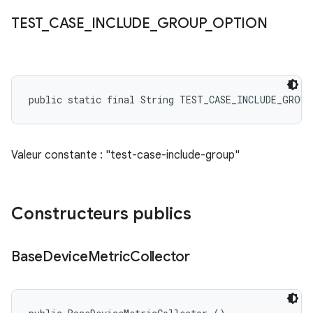
TEST
_
CASE
_
INCLUDE
_
GROUP
_
OPTION
public static final String TEST_CASE_INCLUDE_GROU
Valeur constante : "test-case-include-group"
Constructeurs publics
Base
Device
Metric
Collector