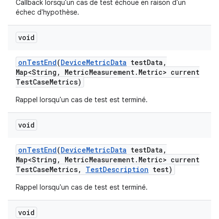
Callback lorsqu'un cas de test échoue en raison d'un
échec d'hypothèse.
void
on
Test
End
(
Device
Metric
Data
test
Data
,
Map<String
,
Metric
Measurement
.
Metric> current
Test
Case
Metrics)
Rappel lorsqu'un cas de test est terminé.
void
on
Test
End
(
Device
Metric
Data
test
Data
,
Map<String
,
Metric
Measurement
.
Metric> current
Test
Case
Metrics
,
Test
Description
test)
Rappel lorsqu'un cas de test est terminé.
void