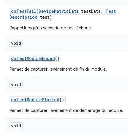
on
Test
Fail
(
Device
Metric
Data
test
Data
,
Test
Description
test)
Rappel lorsqu'un scénario de test échoue.
void
on
Test
Module
Ended
()
Permet de capturer l'événement de fin du module.
void
on
Test
Module
Started
()
Permet de capturer l'événement de démarrage du module.
void