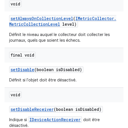
void
set
Always
On
Collection
Level
(
IMetric
Collector
.
Metric
Collection
Level
level)
Définit le niveau auquel le collecteur doit collecter les
journaux, quels que soient les échecs.
final void
set
Disable
(boolean is
Disabled)
Définit si l'objet doit être désactivé.
void
set
Disable
Receiver
(boolean is
Disabled)
IDeviceActionReceiver
Indique si
doit être
désactivé.