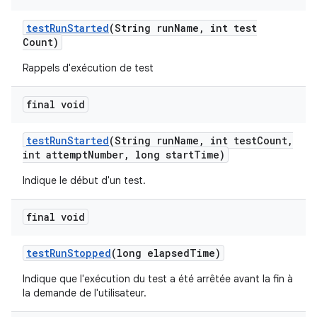
test
Run
Started
(String run
Name
,
int test
Count)
Rappels d'exécution de test
final void
test
Run
Started
(String run
Name
,
int test
Count
,
int attempt
Number
,
long start
Time)
Indique le début d'un test.
final void
test
Run
Stopped
(long elapsed
Time)
Indique que l'exécution du test a été arrêtée avant la fin à
la demande de l'utilisateur.