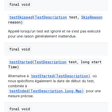
final void
test
Skipped
(
Test
Description
test
,
Skip
Reason
reason)
Appelé lorsqu'un test est ignoré et ne s'est pas exécuté
pour une raison généralement inattendue.
final void
test
Started
(
Test
Description
test
,
long start
Time)
testStarted(TestDescription)
Alternative à
où
nous spécifions également la date de début du test,
combinée à
testEnded(TestDescription,long,Map)
pour une
mesure précise.
final void