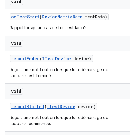
void
on
Test
Start
(
Device
Metric
Data
test
Data)
Rappel lorsqu'un cas de test est lancé.
void
reboot
Ended
(
ITest
Device
device)
Reçoit une notification lorsque le redémarrage de
l'appareil est terminé.
void
reboot
Started
(
ITest
Device
device)
Reçoit une notification lorsque le redémarrage de
l'appareil commence.