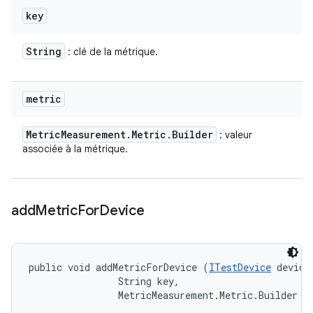
key
String
: clé de la métrique.
metric
Metric
Measurement
.
Metric
.
Builder
: valeur
associée à la métrique.
add
Metric
For
Device
public void addMetricForDevice (
ITestDevice
 device,
                String key, 

                MetricMeasurement.Metric.Builder m