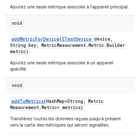
Ajoutez une seule métrique associée à l'appareil principal.
void
add
Metric
For
Device
(
ITest
Device
device
,
String key
,
Metric
Measurement
.
Metric
.
Builder
metric)
Ajoutez une seule métrique associée à un appareil
spécifié.
void
add
To
Metrics
(Hash
Map<String
,
Metric
Measurement
.
Metric> metrics)
Transférez toutes les données reçues jusqu'à présent
vers la carte des métriques qui seront signalées.