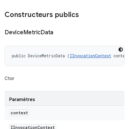
Constructeurs publics
Device
Metric
Data
public DeviceMetricData (
IInvocationContext
 contex
Ctor
Paramètres
context
IInvocation
Context