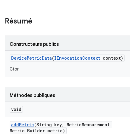
Résumé
Constructeurs publics
Device
Metric
Data
(
IInvocation
Context
context)
Ctor
Méthodes publiques
void
add
Metric
(String key
,
Metric
Measurement
.
Metric
.
Builder metric)