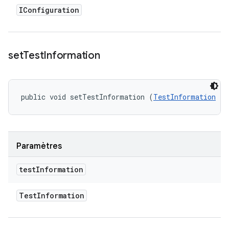
IConfiguration
set
Test
Information
public void setTestInformation (
TestInformation
 te
Paramètres
test
Information
Test
Information