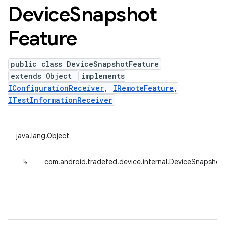
Device
Snapshot
Feature
public class DeviceSnapshotFeature
extends Object
implements
IConfigurationReceiver
,
IRemoteFeature
,
ITestInformationReceiver
java.lang.Object
↳
com.android.tradefed.device.internal.DeviceSnapshot