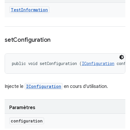
Test
Information
set
Configuration
public void setConfiguration (
IConfiguration
 confi
Injecte le
IConfiguration
en cours d'utilisation.
Paramètres
configuration