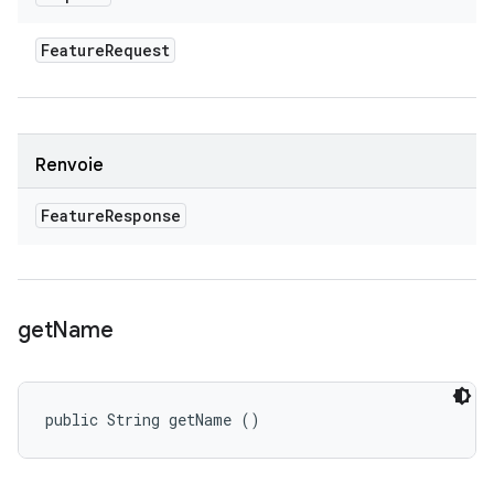
Feature
Request
Renvoie
Feature
Response
get
Name
public String getName ()