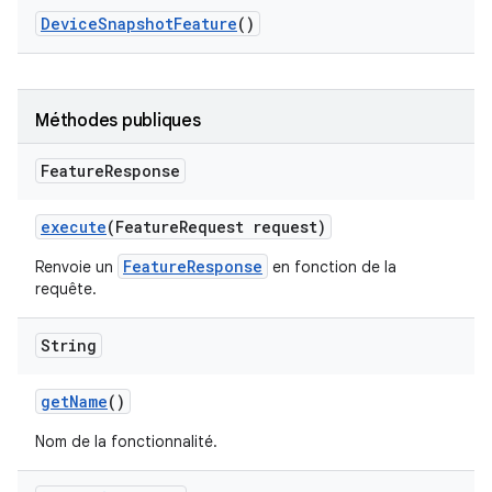
Device
Snapshot
Feature
()
Méthodes publiques
Feature
Response
execute
(Feature
Request request)
FeatureResponse
Renvoie un
en fonction de la
requête.
String
get
Name
()
Nom de la fonctionnalité.