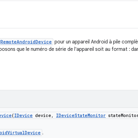
RemoteAndroidDevice
pour un appareil Android à pile comp
sons que le numéro de série de l'appareil soit au format
:
dan
evice
(
IDevice
device
,
IDevice
State
Monitor
state
Monito
oidVirtualDevice
.