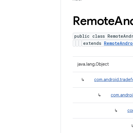
Remote
An
public class RemoteAnd
extends
RemoteAndro
java.lang.Object
↳
com.android.tradef
↳
com.androi
↳
co