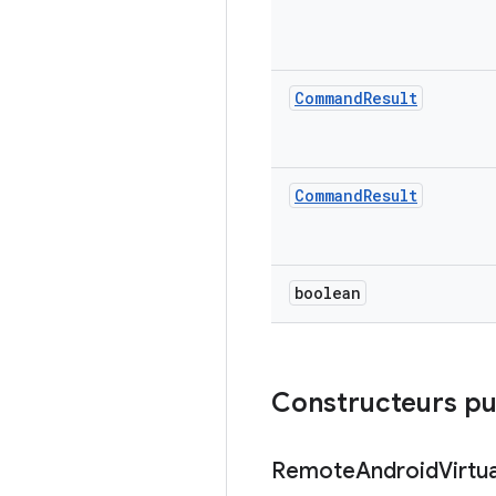
Command
Result
Command
Result
boolean
Constructeurs pu
Remote
Android
Virtua