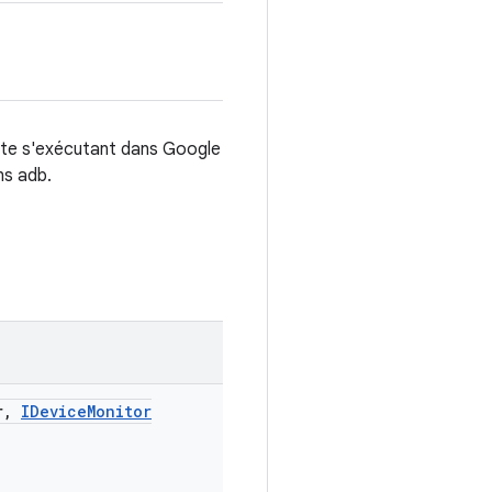
lète s'exécutant dans Google
s adb.
r
,
IDevice
Monitor