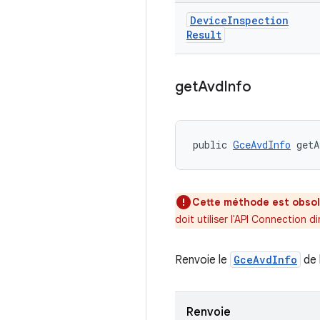
Device
Inspection
Result
get
Avd
Info
public 
GceAvdInfo
 getA
Cette méthode est obsol
doit utiliser l'API Connection d
Renvoie le
GceAvdInfo
de 
Renvoie