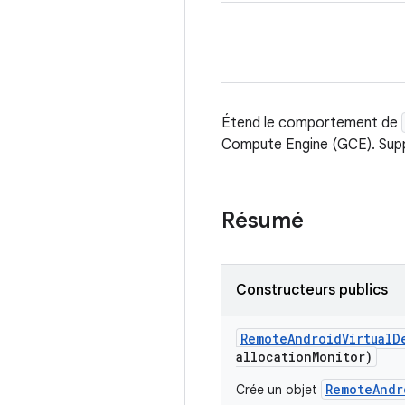
Étend le comportement de
Compute Engine (GCE). Suppo
Résumé
Constructeurs publics
Remote
Android
Virtual
D
allocation
Monitor)
RemoteAndr
Crée un objet