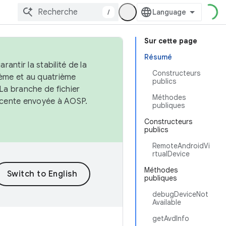
/
Sur cette page
Résumé
antir la stabilité de la
Constructeurs
ème et au quatrième
publics
 La branche de fichier
Méthodes
récente envoyée à AOSP.
publiques
Constructeurs
publics
RemoteAndroidVi
rtualDevice
Méthodes
publiques
debugDeviceNot
Available
getAvdInfo