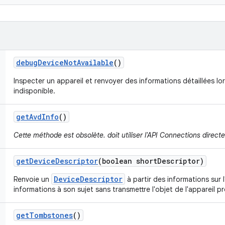
debug
Device
Not
Available
()
Inspecter un appareil et renvoyer des informations détaillées lo
indisponible.
get
Avd
Info
()
Cette méthode est obsolète. doit utiliser l'API Connections direct
get
Device
Descriptor
(boolean short
Descriptor)
DeviceDescriptor
Renvoie un
à partir des informations sur 
informations à son sujet sans transmettre l'objet de l'appareil p
get
Tombstones
()