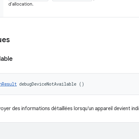
d'allocation.
ues
lable
nResult
 debugDeviceNotAvailable ()
oyer des informations détaillées lorsqu'un appareil devient indi