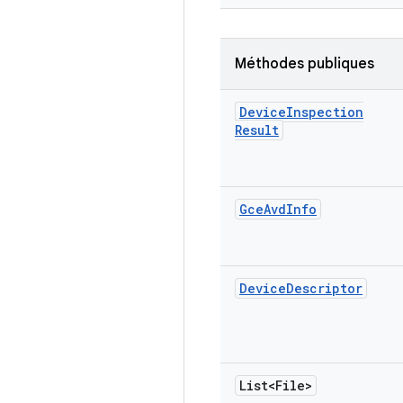
Méthodes publiques
Device
Inspection
Result
Gce
Avd
Info
Device
Descriptor
List<File>