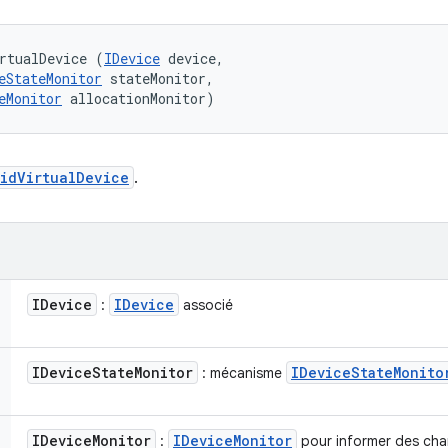
rtualDevice (
IDevice
 device, 

eStateMonitor
 stateMonitor, 

eMonitor
 allocationMonitor)
idVirtualDevice
.
IDevice
IDevice
:
associé
IDevice
State
Monitor
IDevice
State
Monito
: mécanisme
IDevice
Monitor
IDevice
Monitor
:
pour informer des ch