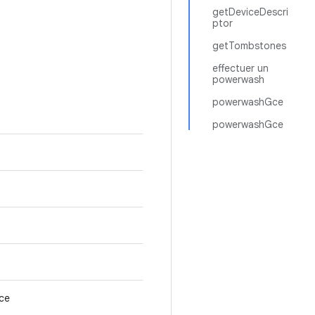
getDeviceDescri
ptor
getTombstones
effectuer un
powerwash
powerwashGce
powerwashGce
ce