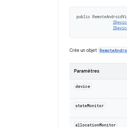
public RemoteAndroidVi
IDevic
IDevic
Crée un objet
RemoteAndro
Paramètres
device
state
Monitor
allocation
Monitor