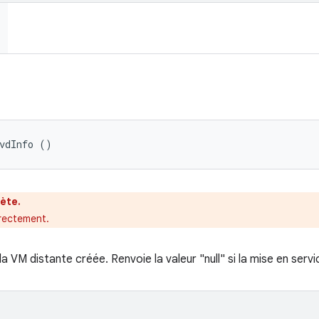
vdInfo ()
ète.
irectement.
la VM distante créée. Renvoie la valeur "null" si la mise en servi