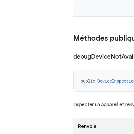
Méthodes publiq
debug
Device
Not
Avai
public 
DeviceInspectio
Inspecter un appareil et renv
Renvoie