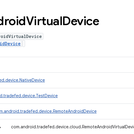
droid
Virtual
Device
roidVirtualDevice
idDevice
ed.device.NativeDevice
d.tradefed.device.TestDevice
m.android.tradefed.device.RemoteAndroidDevice
↳
com.android.tradefed.device.cloud.RemoteAndroidVirtualDevi