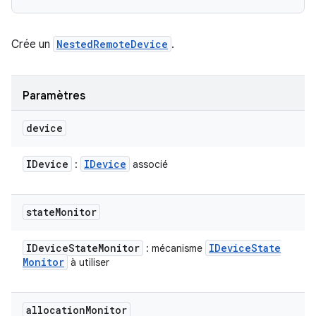
Crée un
NestedRemoteDevice
.
Paramètres
device
IDevice
IDevice
:
associé
state
Monitor
IDevice
State
Monitor
IDevice
State
: mécanisme
Monitor
à utiliser
allocation
Monitor