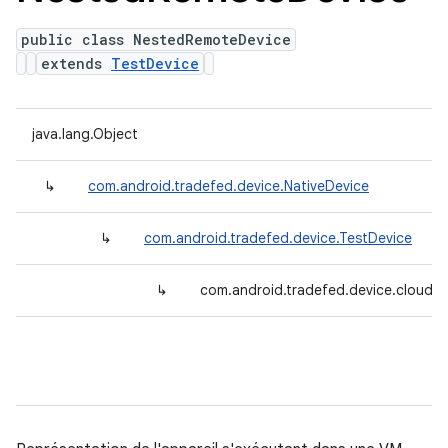
public class NestedRemoteDevice
extends
TestDevice
java.lang.Object
↳
com.android.tradefed.device.NativeDevice
↳
com.android.tradefed.device.TestDevice
↳
com.android.tradefed.device.cloud.