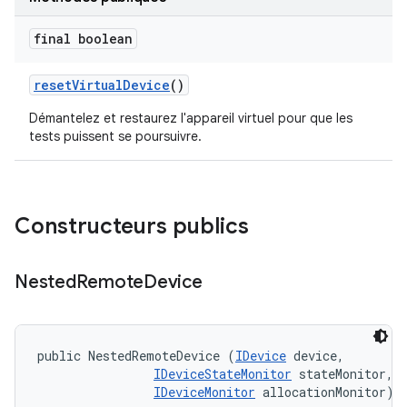
final boolean
reset
Virtual
Device
()
Démantelez et restaurez l'appareil virtuel pour que les
tests puissent se poursuivre.
Constructeurs publics
Nested
Remote
Device
public NestedRemoteDevice (
IDevice
 device, 

IDeviceStateMonitor
 stateMonitor, 

IDeviceMonitor
 allocationMonitor)