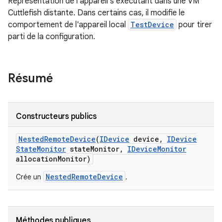
Représentation de l'appareil s'exécutant dans une VM
Cuttlefish distante. Dans certains cas, il modifie le
comportement de l'appareil local
TestDevice
pour tirer
parti de la configuration.
Résumé
Constructeurs publics
Nested
Remote
Device
(
IDevice
device
,
IDevice
State
Monitor
state
Monitor
,
IDevice
Monitor
allocation
Monitor)
NestedRemoteDevice
Crée un
.
Méthodes publiques