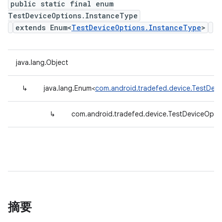
public static final enum
TestDeviceOptions.InstanceType
extends Enum<
TestDeviceOptions.InstanceType
>
java.lang.Object
↳
java.lang.Enum<
com.android.tradefed.device.TestDev
↳
com.android.tradefed.device.TestDeviceOpti
摘要