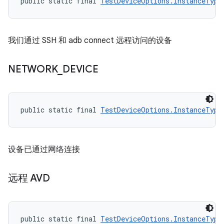
public static final 
TestDeviceOptions.InstanceType
我们通过 SSH 和 adb connect 远程访问的设备
NETWORK
_
DEVICE
public static final 
TestDeviceOptions.InstanceType
设备已通过网络连接
远程 AVD
public static final 
TestDeviceOptions.InstanceType