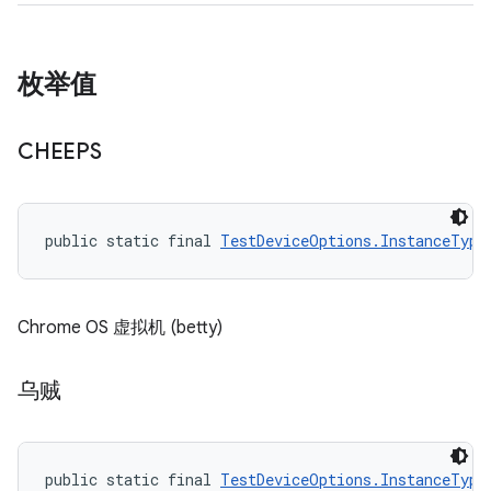
枚举值
CHEEPS
public static final 
TestDeviceOptions.InstanceType
Chrome OS 虚拟机 (betty)
乌贼
public static final 
TestDeviceOptions.InstanceType