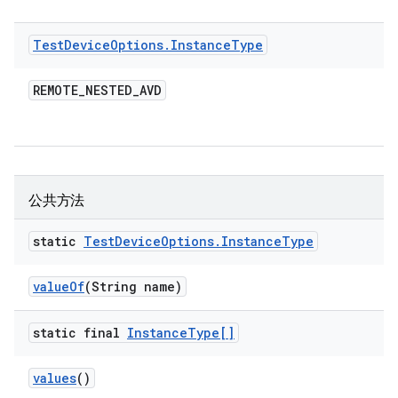
Test
Device
Options
.
Instance
Type
REMOTE
_
NESTED
_
AVD
公共方法
static
Test
Device
Options
.
Instance
Type
value
Of
(String name)
static final
Instance
Type[]
values
()