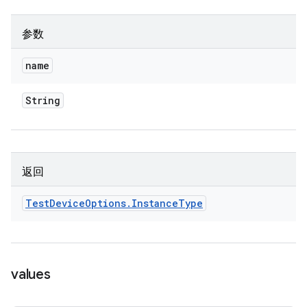
参数
name
String
返回
Test
Device
Options
.
Instance
Type
values