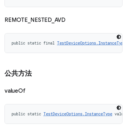
REMOTE
_
NESTED
_
AVD
public static final 
TestDeviceOptions.InstanceType
公共方法
value
Of
public static 
TestDeviceOptions.InstanceType
 value