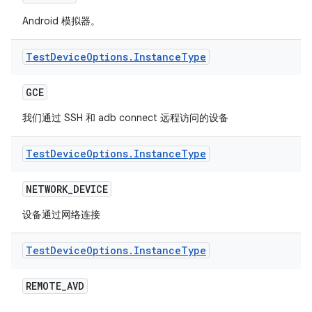
Android 模拟器。
Test
Device
Options
.
Instance
Type
GCE
我们通过 SSH 和 adb connect 远程访问的设备
Test
Device
Options
.
Instance
Type
NETWORK
_
DEVICE
设备通过网络连接
Test
Device
Options
.
Instance
Type
REMOTE
_
AVD