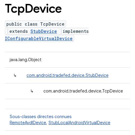
Tcp
Device
public class TcpDevice
extends
StubDevice
implements
IConfigurableVirtualDevice
java.lang.Object
↳
com.android.tradefed.device.StubDevice
↳
com.android.tradefed.device.TcpDevice
Sous-classes directes connues
RemoteAvdIDevice
,
StubLocalAndroidVirtualDevice