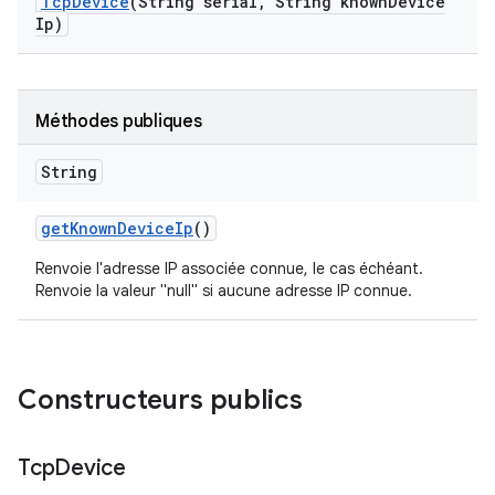
Tcp
Device
(String serial
,
String known
Device
Ip)
Méthodes publiques
String
get
Known
Device
Ip
()
Renvoie l'adresse IP associée connue, le cas échéant.
Renvoie la valeur "null" si aucune adresse IP connue.
Constructeurs publics
Tcp
Device