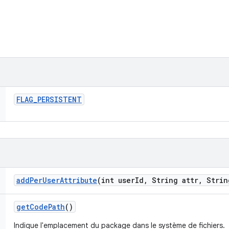
FLAG
_
PERSISTENT
add
Per
User
Attribute
(int user
Id
,
String attr
,
Strin
get
Code
Path
()
Indique l'emplacement du package dans le système de fichiers.