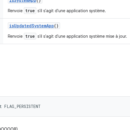
is
System
App
()
true
Renvoie
s'il s'agit d'une application système.
is
Updated
System
App
()
true
Renvoie
s'il s'agit d'une application système mise à jour.
nt FLAG_PERSISTENT
0000008)