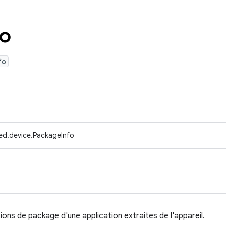
fo
fo
ed.device.PackageInfo
ons de package d'une application extraites de l'appareil.