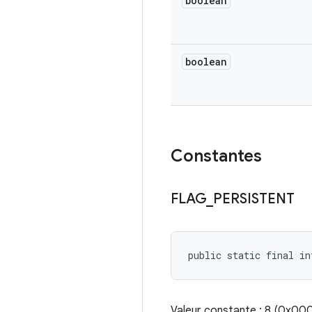
boolean
boolean
Constantes
FLAG
_
PERSISTENT
public static final i
Valeur constante : 8 (0x0