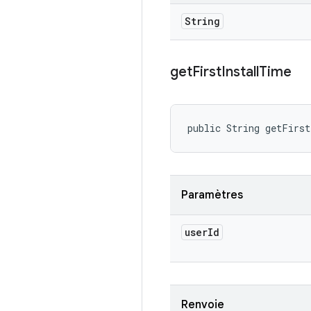
String
get
First
Install
Time
public String getFirs
Paramètres
user
Id
Renvoie