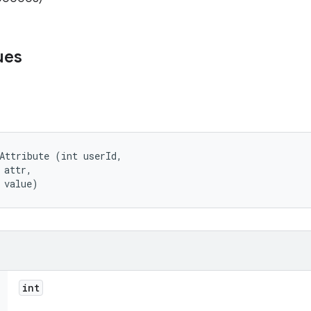
ues
Attribute (int userId, 

attr, 

 value)
int