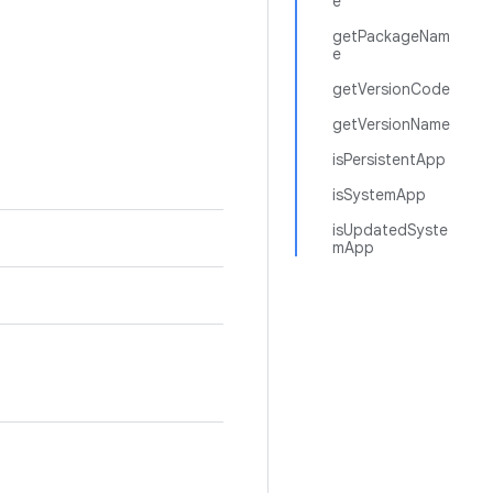
e
getPackageNam
e
getVersionCode
getVersionName
isPersistentApp
isSystemApp
isUpdatedSyste
mApp