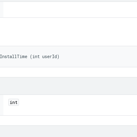
tInstallTime (int userId)
int