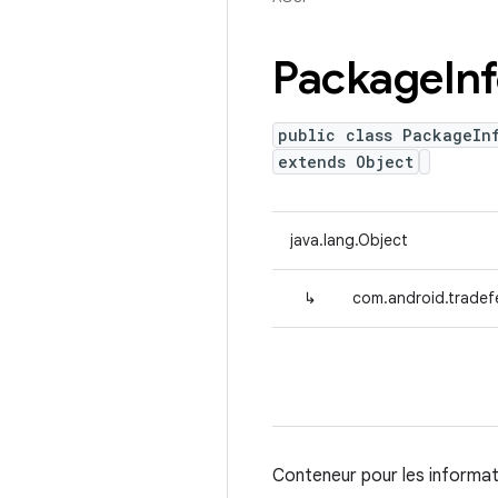
Package
In
public class PackageIn
extends Object
java.lang.Object
↳
com.android.tradef
Conteneur pour les informati