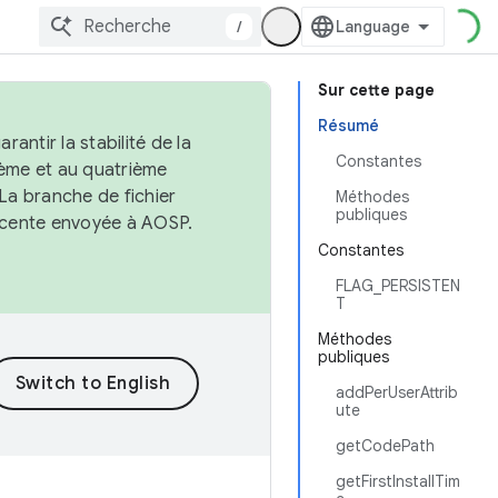
/
Sur cette page
Résumé
antir la stabilité de la
Constantes
ème et au quatrième
 La branche de fichier
Méthodes
publiques
récente envoyée à AOSP.
Constantes
FLAG_PERSISTEN
T
Méthodes
publiques
addPerUserAttrib
ute
getCodePath
getFirstInstallTim