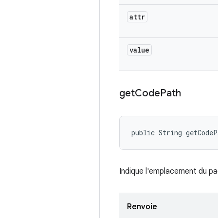
attr
value
get
Code
Path
public String getCode
Indique l'emplacement du pa
Renvoie