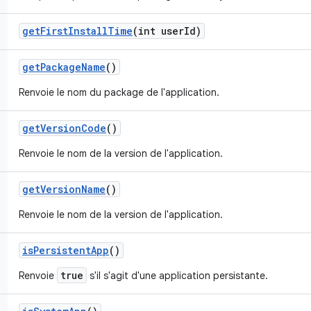
get
First
Install
Time
(int user
Id)
get
Package
Name
()
Renvoie le nom du package de l'application.
get
Version
Code
()
Renvoie le nom de la version de l'application.
get
Version
Name
()
Renvoie le nom de la version de l'application.
is
Persistent
App
()
true
Renvoie
s'il s'agit d'une application persistante.