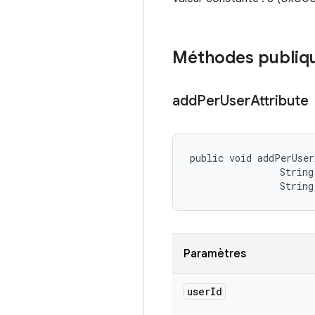
Méthodes publiq
add
Per
User
Attribute
public void addPerUser
                String 
                String
Paramètres
user
Id