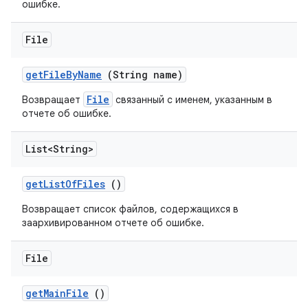
ошибке.
File
get
File
By
Name
(String name)
File
Возвращает
связанный с именем, указанным в
отчете об ошибке.
List<String>
get
List
Of
Files
()
Возвращает список файлов, содержащихся в
заархивированном отчете об ошибке.
File
get
Main
File
()