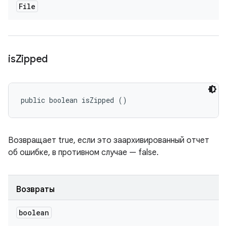
File
is
Zipped
public boolean isZipped ()
Возвращает true, если это заархивированный отчет
об ошибке, в противном случае — false.
Возвраты
boolean