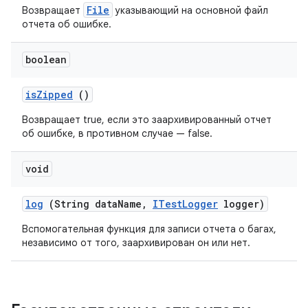
File
Возвращает
указывающий на основной файл
отчета об ошибке.
boolean
is
Zipped
()
Возвращает true, если это заархивированный отчет
об ошибке, в противном случае — false.
void
log
(String data
Name
,
ITest
Logger
logger)
Вспомогательная функция для записи отчета о багах,
независимо от того, заархивирован он или нет.